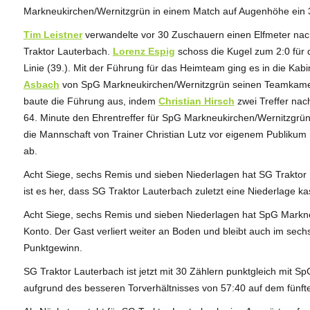
Markneukirchen/Wernitzgrün in einem Match auf Augenhöhe ein 3
Tim Leistner
verwandelte vor 30 Zuschauern einen Elfmeter nach
Traktor Lauterbach.
Lorenz Espig
schoss die Kugel zum 2:0 für d
Linie (39.). Mit der Führung für das Heimteam ging es in die Ka
Asbach
von SpG Markneukirchen/Wernitzgrün seinen Teamka
baute die Führung aus, indem
Christian Hirsch
zwei Treffer nach
64. Minute den Ehrentreffer für SpG Markneukirchen/Wernitzgrü
die Mannschaft von Trainer Christian Lutz vor eigenem Publikum 
ab.
Acht Siege, sechs Remis und sieben Niederlagen hat SG Traktor 
ist es her, dass SG Traktor Lauterbach zuletzt eine Niederlage kas
Acht Siege, sechs Remis und sieben Niederlagen hat SpG Mark
Konto. Der Gast verliert weiter an Boden und bleibt auch im sech
Punktgewinn.
SG Traktor Lauterbach ist jetzt mit 30 Zählern punktgleich mit 
aufgrund des besseren Torverhältnisses von 57:40 auf dem fünfte