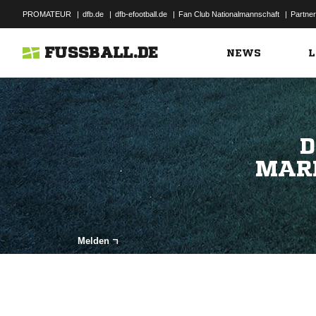
PROMATEUR
|
dfb.de
|
dfb-efootball.de
|
Fan Club Nationalmannschaft
|
Partner
FUSSBALL.DE
NEWS
L
D
MAR
Melden