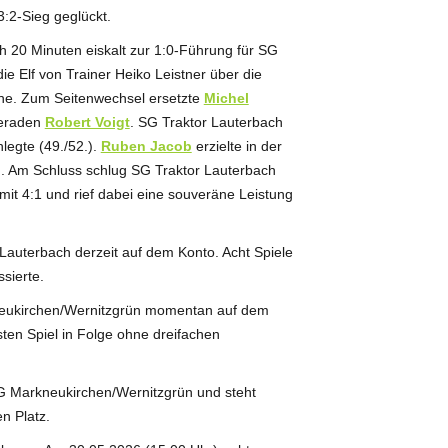
:2-Sieg geglückt.
 20 Minuten eiskalt zur 1:0-Führung für SG
ie Elf von Trainer Heiko Leistner über die
bine. Zum Seitenwechsel ersetzte
Michel
meraden
Robert Voigt
. SG Traktor Lauterbach
legte (49./52.).
Ruben Jacob
erzielte in der
n. Am Schluss schlug SG Traktor Lauterbach
mit 4:1 und rief dabei eine souveräne Leistung
Lauterbach derzeit auf dem Konto. Acht Spiele
sierte.
neukirchen/Wernitzgrün momentan auf dem
sten Spiel in Folge ohne dreifachen
SpG Markneukirchen/Wernitzgrün und steht
n Platz.