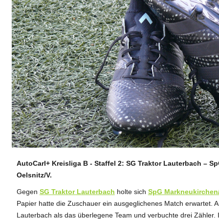
AutoCarl+ Kreisliga B - Staffel 2: SG Traktor Lauterbach – S
ANZEIGE
Oelsnitz/V.
Gegen
SG Traktor Lauterbach
holte sich
SpG Markneukirchen
Papier hatte die Zuschauer ein ausgeglichenes Match erwartet. A
Lauterbach als das überlegene Team und verbuchte drei Zähler. 