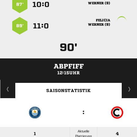
:


 
87’

:


 
89’
90'
ABPFIFF
12:15UHR
ANZEIGE
SAISONSTATISTIK
:
Aktuelle
1
4
Platzierung