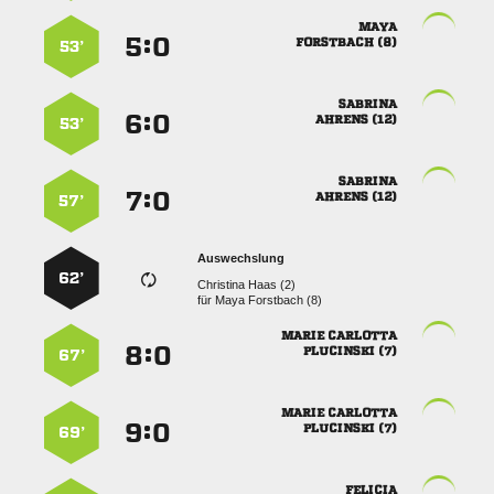

:


 
53’

:


 
53’

:


 
57’
Auswechslung
62’
  
für
  
 
:


 
67’
 
:


 
69’
