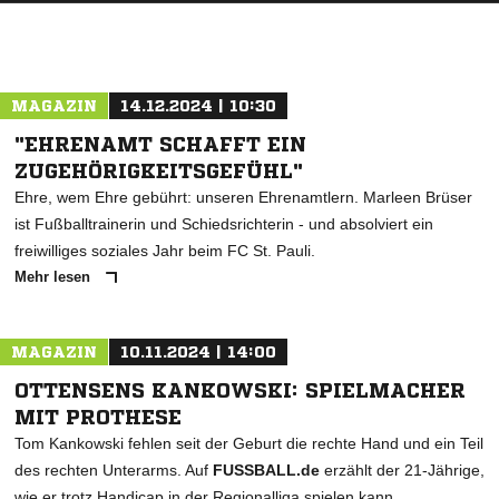
MAGAZIN
14.12.2024 | 10:30
"EHRENAMT SCHAFFT EIN
ZUGEHÖRIGKEITSGEFÜHL"
Ehre, wem Ehre gebührt: unseren Ehrenamtlern. Marleen Brüser
ist Fußballtrainerin und Schiedsrichterin - und absolviert ein
freiwilliges soziales Jahr beim FC St. Pauli.
Mehr lesen
MAGAZIN
10.11.2024 | 14:00
OTTENSENS KANKOWSKI: SPIELMACHER
MIT PROTHESE
Tom Kankowski fehlen seit der Geburt die rechte Hand und ein Teil
des rechten Unterarms. Auf
FUSSBALL.de
erzählt der 21-Jährige,
wie er trotz Handicap in der Regionalliga spielen kann.