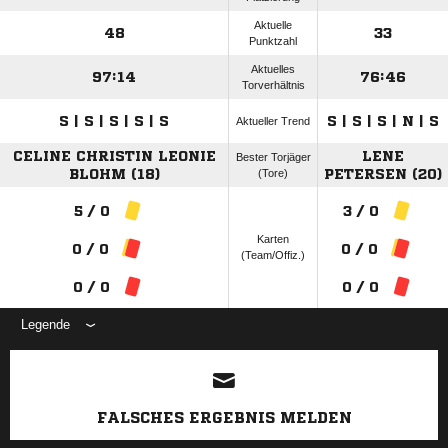
Aktuelle
48
33
Punktzahl
Aktuelles
97:14
76:46
Torverhältnis
S | S | S | S | S
S | S | S | N | S
Aktueller Trend
CELINE CHRISTIN LEONIE
LENE
Bester Torjäger
BLOHM (18)
(Tore)
PETERSEN (20)
5 / 0
3 / 0
Karten
0 / 0
0 / 0
(Team/Offiz.)
0 / 0
0 / 0
Legende
ANZEIGE
FALSCHES ERGEBNIS MELDEN