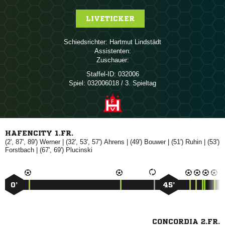
LIVETICKER
Schiedsrichter:
 
Assistenten:
Zuschauer:
Staffel-ID:
032006
Spiel:
032006018 / 3. Spieltag
HAFENCITY 1.FR.
(2', 87', 89')

| (32', 53', 57')

| (49')

| (51')

| (53')

| (67', 69')

0’
45’
CONCORDIA 2.FR.