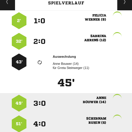
SPIELVERLAUF

:


 
2’

:


 
32’
Auswechslung
43’
  
für
  
45'

:


 
49’

:


 
51’