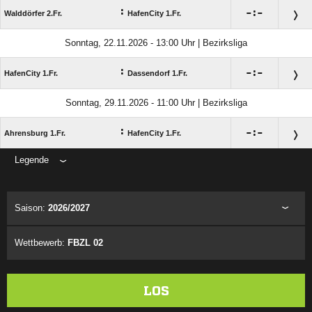
:

:

Walddörfer 2.Fr.
HafenCity 1.Fr.
Sonntag, 22.11.2026 - 13:00 Uhr | Bezirksliga
:

:

HafenCity 1.Fr.
Dassendorf 1.Fr.
Sonntag, 29.11.2026 - 11:00 Uhr | Bezirksliga
:

:

Ahrensburg 1.Fr.
HafenCity 1.Fr.
Legende
ANZEIGE
Saison:
2026/2027
Wettbewerb:
FBZL 02
LOS