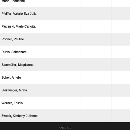
 
   
  
 
 
 
 
 
 
  
ANZEIGE