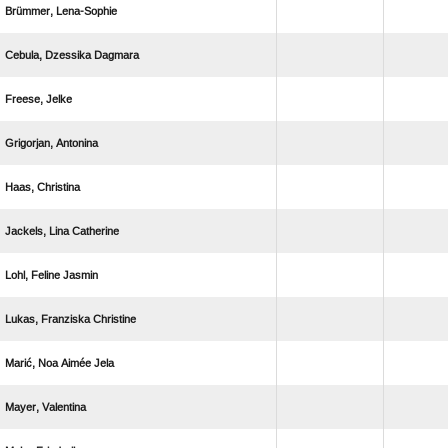
 
  
 
 
 
  
  
  
   
 