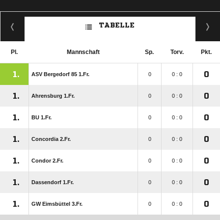
TABELLE
Pl.
Mannschaft
Sp.
Torv.
Pkt.
1.
0
ASV Bergedorf 85 1.Fr.
0
0 : 0
1.
0
Ahrensburg 1.Fr.
0
0 : 0
1.
0
BU 1.Fr.
0
0 : 0
1.
0
Concordia 2.Fr.
0
0 : 0
1.
0
Condor 2.Fr.
0
0 : 0
1.
0
Dassendorf 1.Fr.
0
0 : 0
1.
0
GW Eimsbüttel 3.Fr.
0
0 : 0