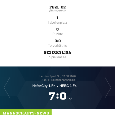
FBZL 02
Wettbewerb
1
Tabellenplatz
0
Punkte
0:0
Torverhältnis
BEZIRKSLIGA
Spielklasse
Letztes Spiel: So, 02.08.2026
13:00 | Freundschaftsspiele
HafenCity 1.Fr.
-
HEBC 1.Fr.

:

MANNSCHAFTS-NEWS