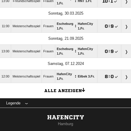
:

:

13:00
Freundschaftsspiel
Frauen
HNT 1.Fr.
1.Fr.
Sonntag, 30.03.2025
Escheburg
HafenCity
:

:

11:00
Meisterschaftsspiel
Frauen
1.Fr.
1.Fr.
Sonntag, 21.09.2025
Escheburg
HafenCity
:

:

13:00
Meisterschaftsspiel
Frauen
1.Fr.
1.Fr.
Samstag, 07.12.2024
HafenCity
:

:

12:00
Meisterschaftsspiel
Frauen
Eilbek 3.Fr.
1.Fr.
ALLE ANZEIGEN
Legende
HAFENCITY
Hamburg