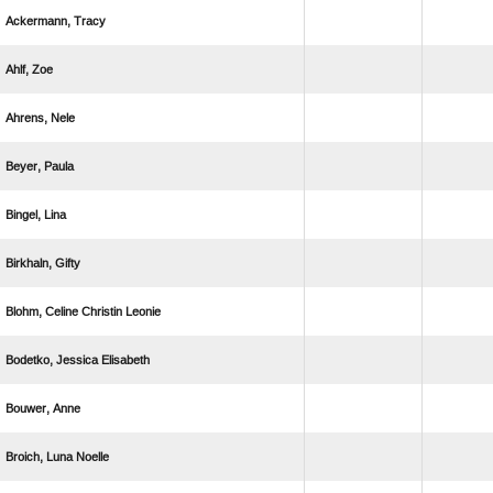
 
 
 
 
 
 
   
  
 
  