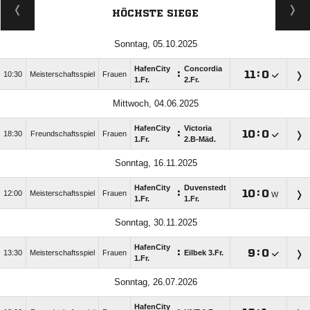
HÖCHSTE SIEGE
Sonntag, 05.10.2025
HafenCity
Concordia
:

:

10:30
Meisterschaftsspiel
Frauen
1.Fr.
2.Fr.
Mittwoch, 04.06.2025
HafenCity
Victoria
:

:

18:30
Freundschaftsspiel
Frauen
1.Fr.
2.B-Mäd.
Sonntag, 16.11.2025
HafenCity
Duvenstedt
:

:

12:00
Meisterschaftsspiel
Frauen
W
1.Fr.
1.Fr.
Sonntag, 30.11.2025
HafenCity
:

:

13:30
Meisterschaftsspiel
Frauen
Eilbek 3.Fr.
1.Fr.
Sonntag, 26.07.2026
HafenCity