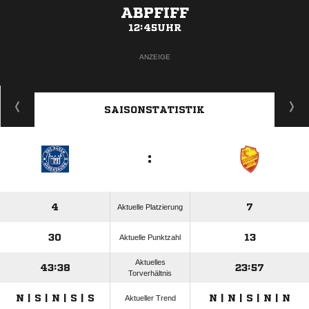
ABPFIFF
12:45UHR
ANZEIGE
SAISONSTATISTIK
:
4
7
Aktuelle Platzierung
30
13
Aktuelle Punktzahl
Aktuelles
43:38
23:57
Torverhältnis
N | S | N | S | S
N | N | S | N | N
Aktueller Trend