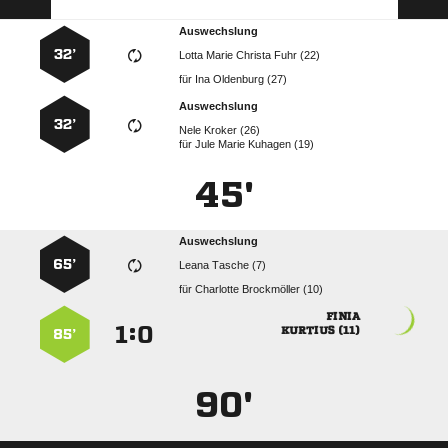
Auswechslung
32’
    
für
  
Auswechslung
32’
  
für
   
45'
Auswechslung
65’
  
für
  

:


 
85’
90'