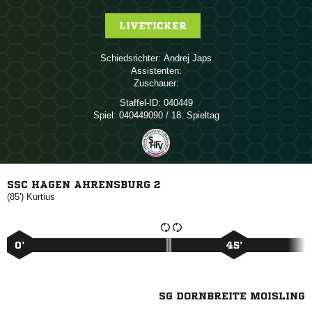
LIVETICKER
Schiedsrichter:
 
Assistenten:
Zuschauer:
Staffel-ID:
040449
Spiel:
040449090 / 18. Spieltag
SSC HAGEN AHRENSBURG 2
(85')

0’
45’
SG DORNBREITE MOISLING