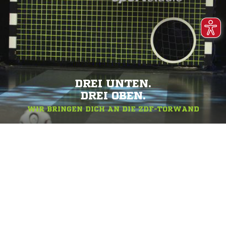
DREI UNTEN.
DREI OBEN.
WIR BRINGEN DICH AN DIE ZDF-TORWAND