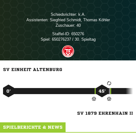
Schiedsrichter:

Assistenten:
 
,  
Zuschauer:
40
Staffel-ID:
650276
Spiel:
650276237 / 30. Spieltag
SV EINHEIT ALTENBURG
0’
45’
SV 1879 EHRENHAIN II
SPIELBERICHTE & NEWS