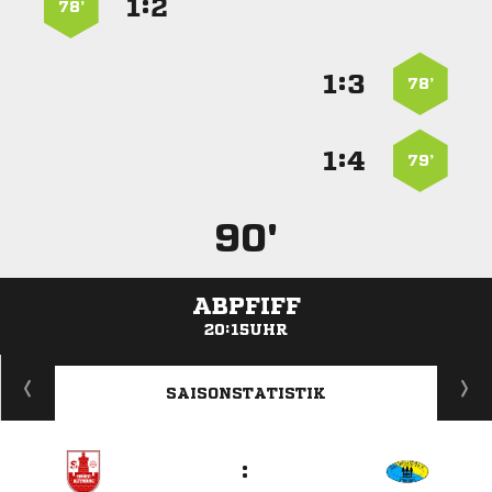
:


78’
:


78’
:


79’
90'
ABPFIFF
20:15UHR
ANZEIGE
SAISONSTATISTIK
: