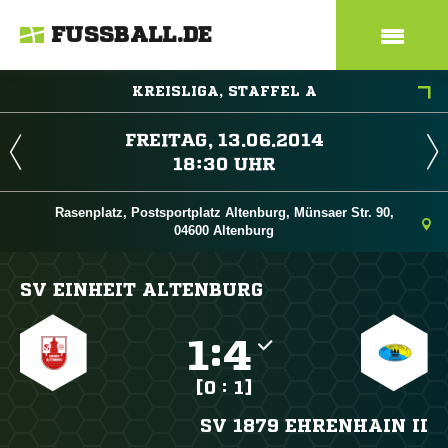
FUSSBALL.DE
KREISLIGA, STAFFEL A
 
 
Rasenplatz, Postsportplatz Altenburg, Münsaer Str. 90,
04600 Altenburg
SV EINHEIT ALTENBURG

:

[0 : 1]
SV 1879 EHRENHAIN II