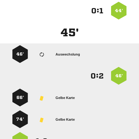
:


44’
45'
46’
Auswechslung
:


46’
66’
Gelbe Karte
74’
Gelbe Karte