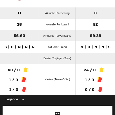
11
6
Aktuelle Platzierung
36
52
Aktuelle Punktzahl
56:60
69:38
Aktuelles Torverhältnis
S | U | N | N | N
N | U | N | N | S
Aktueller Trend
Bester Torjäger (Tore)
48 / 0
24 / 0
Karten (Team/Offiz.)
1 / 0
1 / 0
1 / 0
0 / 0
Legende
ANZEIGE