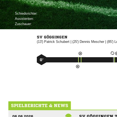
Schiedsrichter:
Assistenten:
Zuschauer:
SV GÖGGINGEN
(13')


| (25')


| (85')

0’
SPIELBERICHTE & NEWS
SV GÖGGINGEN 
06.06.2026