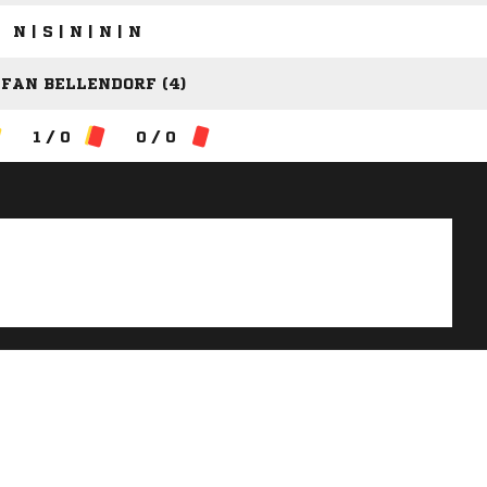
N | S | N | N | N
FAN BELLENDORF (4)
1 / 0
0 / 0