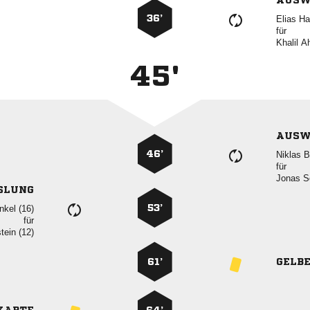
AUSW
36’
 
für
 
45'
AUSW
46’
 
für
 
SLUNG
53’
 
für
 
61’
GELB