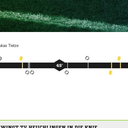


45’
ZWINGT TV HEUCHLINGEN IN DIE KNIE