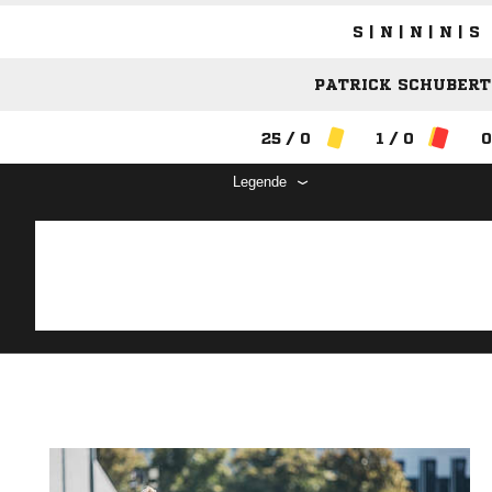
S | N | N | N | S
PATRICK SCHUBERT 
25 / 0
1 / 0
0
Legende