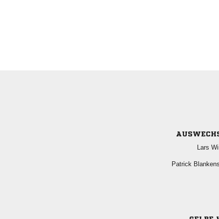
AUSWECH
 
 