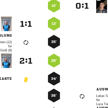
:


12’
:


13’
SLUNG
25’
 
für
 
:


25’
KARTE
34’
AUSW
36’
 
für
 