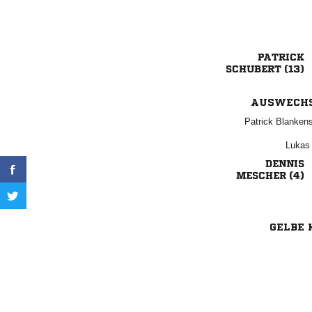

 
AUSWECH
 
 

 
GELBE 