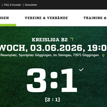
|
FAQ & Kontakt
|
Newsletter
Link
IGEN
VEREINE & VERBÄNDE
TRAINING &
KREISLIGA B2
 


Rasenplatz, Sportplatz Göggingen, Im Steingau, 73571 Göggingen
:


[2 : 1]