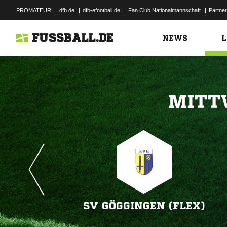
PROMATEUR
|
dfb.de
|
dfb-efootball.de
|
Fan Club Nationalmannschaft
|
Partner
FUSSBALL.DE
NEWS
L

SV GÖGGINGEN (FLEX)