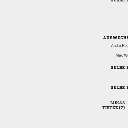
GELBE 
AUSWECH
 
 
GELBE 
GELBE 

 