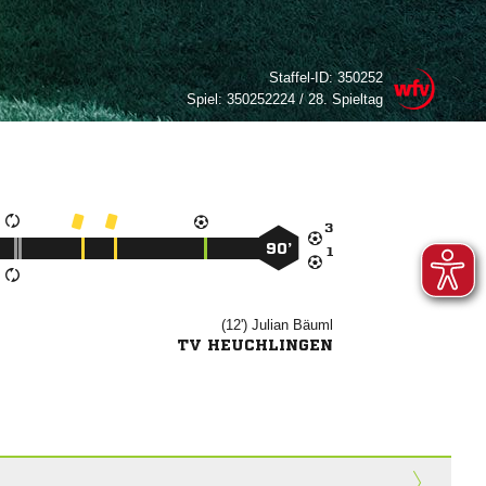
Staffel-ID:
350252
Spiel:
350252224 / 28. Spieltag

90’

(12')


TV HEUCHLINGEN