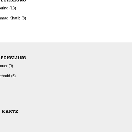
ECHSLUNG
 
  
ECHSLUNG
 
 
E KARTE