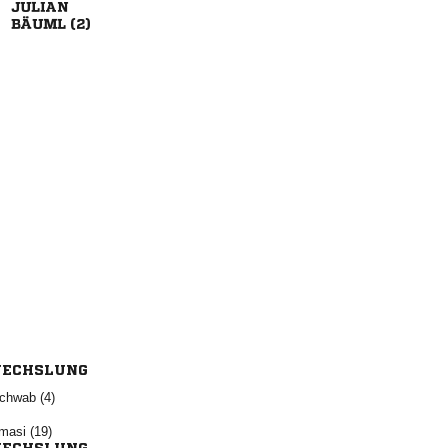

 
ECHSLUNG
 
 