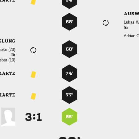
KARTE
64’
AUSW
68’
 
für
 
SLUNG
68’
 
für
 
KARTE
74’
KARTE
77’
:


85’