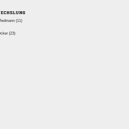
ECHSLUNG
 
 