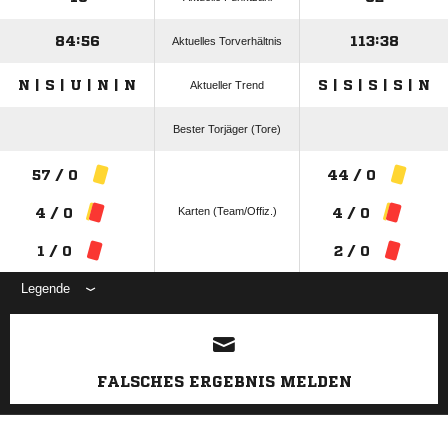
84:56
113:38
Aktuelles Torverhältnis
N | S | U | N | N
S | S | S | S | N
Aktueller Trend
Bester Torjäger (Tore)
57 / 0
44 / 0
Karten (Team/Offiz.)
4 / 0
4 / 0
1 / 0
2 / 0
Legende
ANZEIGE
FALSCHES ERGEBNIS MELDEN