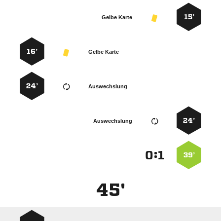
15’
Gelbe Karte
16’
Gelbe Karte
24’
Auswechslung
24’
Auswechslung
:


39’
45'