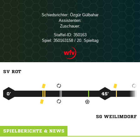
Schiedsrichter:
 
Assistenten:
Zuschauer:
Staffel-ID:
350163
Spiel:
350163158 / 20. Spieltag
SV ROT
0’
45’
SG WEILIMDORF
SPIELBERICHTE & NEWS