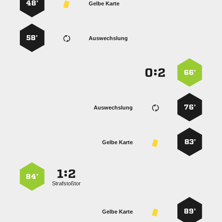
48’
Gelbe Karte
58’
Auswechslung
:


66’
76’
Auswechslung
83’
Gelbe Karte
:


84’
Strafstoßtor
89’
Gelbe Karte