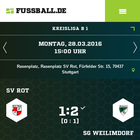
FUSSBALL.DE
KREISLIGA B 1
 
 
Rasenplatz, Rasenplatz SV Rot, Fürfelder Str. 15, 70437
Stuttgart
SV ROT

:

[0 : 1]
SG WEILIMDORF