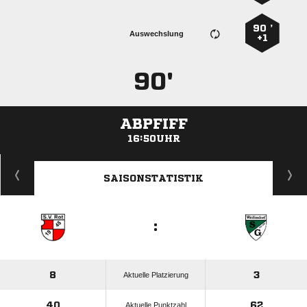
90 ’
Auswechslung
+1
90'
ABPFIFF
16:50UHR
ANZEIGE
SAISONSTATISTIK
:
8
3
Aktuelle Platzierung
40
62
Aktuelle Punktzahl