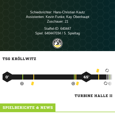
Schiedsrichter:
 
Assistenten:
 
,  
Zuschauer:
21
Staffel-ID:
640447
Spiel:
640447034 / 5. Spieltag
TSG KRÖLLWITZ
0’
45’
TURBINE HALLE II
SPIELBERICHTE & NEWS