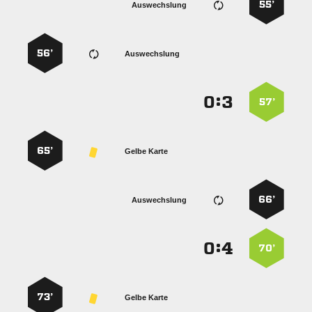
55’
Auswechslung
56’
Auswechslung
:


57’
65’
Gelbe Karte
66’
Auswechslung
:


70’
73’
Gelbe Karte