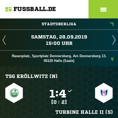
FUSSBALL.DE
STADTOBERLIGA
 
 
Rasenplatz, Sportplatz Donnersberg, Am Donnersberg 13,
06120 Halle (Saale)
TSG KRÖLLWITZ (N)

:

[0 : 2]
TURBINE HALLE II (5)