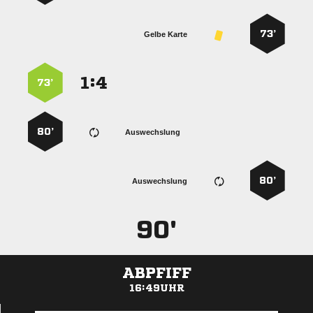
73’
Gelbe Karte
:


73’
80’
Auswechslung
80’
Auswechslung
90'
ABPFIFF
16:49UHR
ANZEIGE