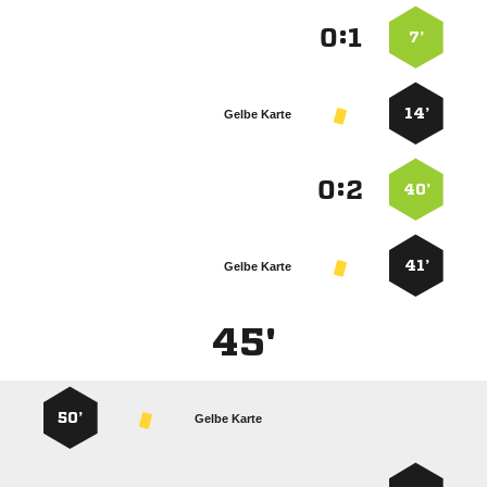
:


7’
14’
Gelbe Karte
:


40’
41’
Gelbe Karte
45'
50’
Gelbe Karte