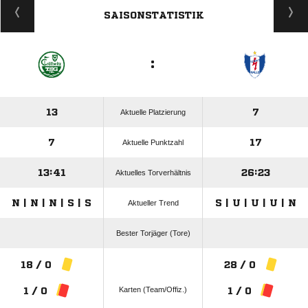
SAISONSTATISTIK
:
13
7
Aktuelle Platzierung
7
17
Aktuelle Punktzahl
13:41
26:23
Aktuelles Torverhältnis
N | N | N | S | S
S | U | U | U | N
Aktueller Trend
Bester Torjäger (Tore)
18 / 0
28 / 0
Karten (Team/Offiz.)
1 / 0
1 / 0