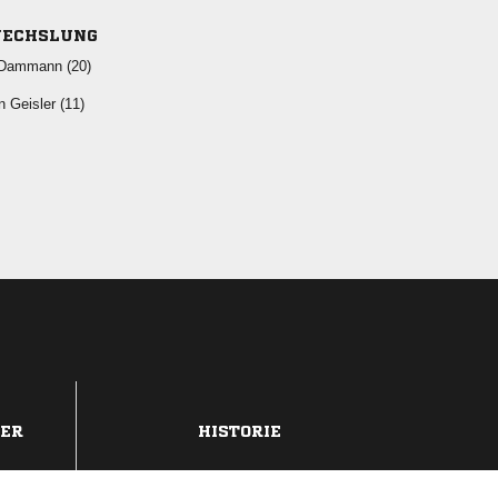
ECHSLUNG
 
  
DER
HISTORIE