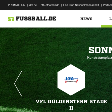
PROMATEUR
|
dfb.de
|
dfb-efootball.de
|
Fan Club Nationalmannschaft
|
Partner
FUSSBALL.DE
NEWS
L

Kunstrasenplatz
VFL GÜLDENSTERN STADE
II