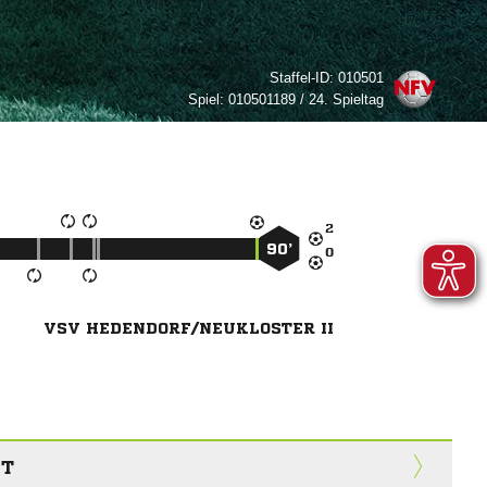
Staffel-ID:
010501
Spiel:
010501189 / 24. Spieltag

90’

VSV HEDENDORF/NEUKLOSTER II
HT