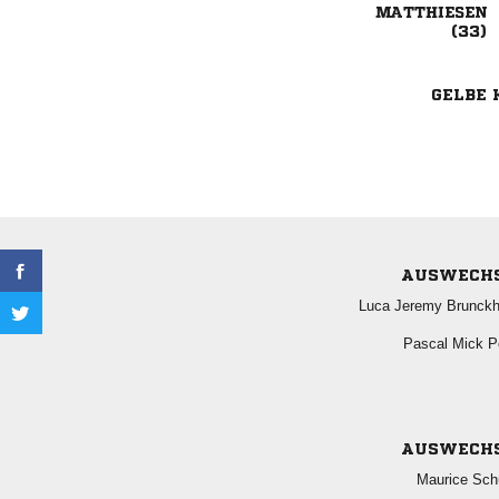


GELBE 
AUSWECH
  
  
AUSWECH
 