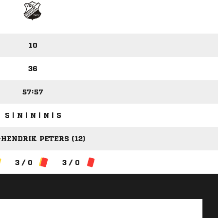
10
36
57:57
S | N | N | N | S
HENDRIK PETERS (12)
3 / 0
3 / 0