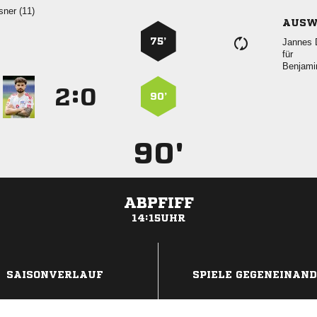
 
AUSW
75’
 
für

:


90’
90'
ABPFIFF
14:15UHR
ANZEIGE
SAISONVERLAUF
SPIELE GEGENEINAN