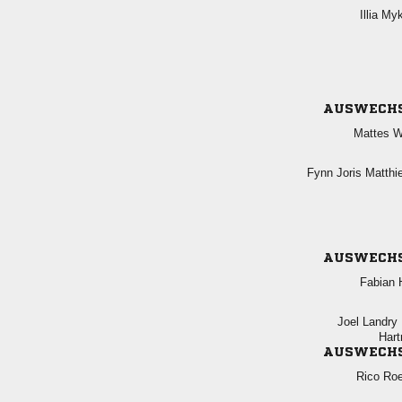
 
AUSWECH
 
  
AUSWECH
 
 

AUSWECH
 