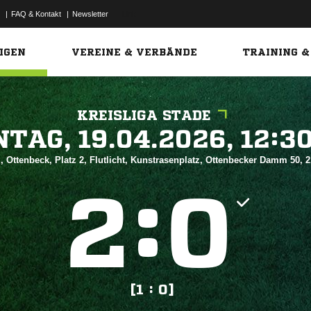
|
FAQ & Kontakt
|
Newsletter
Link
IGEN
VEREINE & VERBÄNDE
TRAINING &
KREISLIGA STADE
 


, Ottenbeck, Platz 2, Flutlicht, Kunstrasenplatz, Ottenbecker Damm 50,
:


[1 : 0]