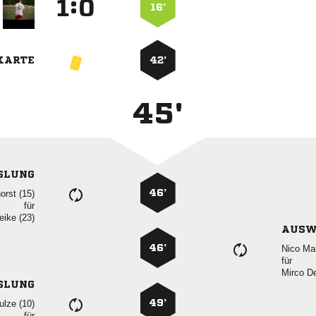
:


16’
KARTE
42’
45'
SLUNG
46’
 
für
 
AUSW
46’
 
für
 
SLUNG
49’
 
für