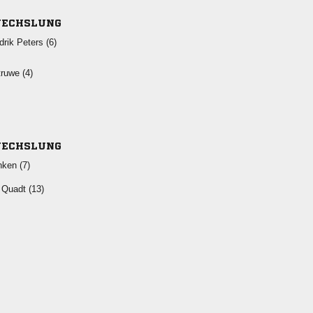
ECHSLUNG
  
 
ECHSLUNG
 
  