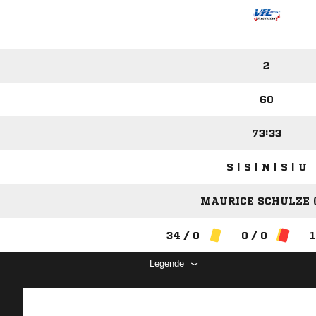
2
60
73:33
S | S | N | S | U
MAURICE SCHULZE (
34 / 0
0 / 0
1
Legende