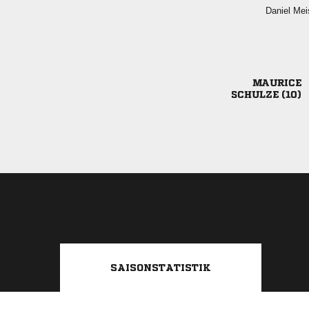
 

 
SAISONSTATISTIK