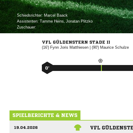
Schiedsrichter:
 
Assistenten:
 
,  
Zuschauer:
VFL GÜLDENSTERN STADE II
(16')
 

| (90')


0’
SPIELBERICHTE & NEWS
VFL GÜLDENSTE
19.04.2026