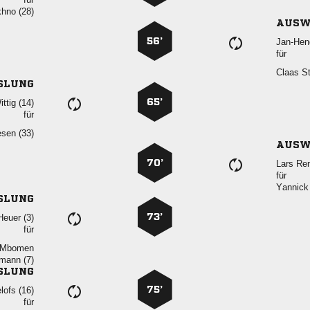
 
AUSW
56’

für
 
SLUNG
65’
 
für
 
AUSW
70’
 
für

SLUNG
73’
 
für
 
 
SLUNG
75’
 
für