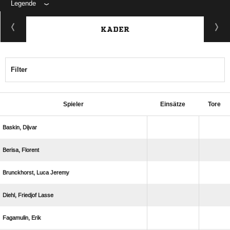
Legende
KADER
Filter
Spieler
Einsätze
Tore
 
 
  
  
 