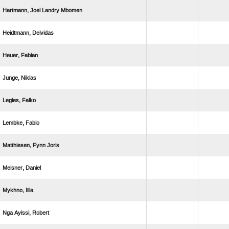
   
 
 
 
 
 
  
 
 
  