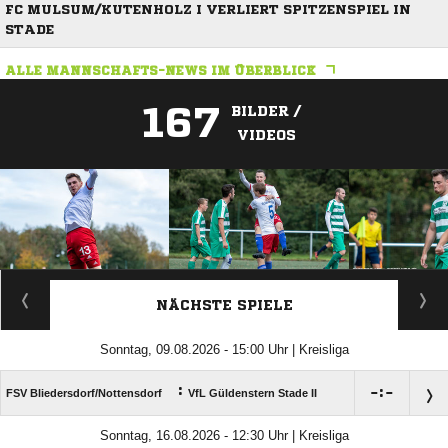
FC MULSUM/KUTENHOLZ I VERLIERT SPITZENSPIEL IN
STADE
ALLE MANNSCHAFTS-NEWS IM ÜBERBLICK
167
BILDER /
VIDEOS
ANZEIGE
NÄCHSTE SPIELE
Sonntag, 09.08.2026 - 15:00 Uhr | Kreisliga
:

:

FSV Bliedersdorf/​Nottensdorf
VfL Güldenstern Stade II
Sonntag, 16.08.2026 - 12:30 Uhr | Kreisliga