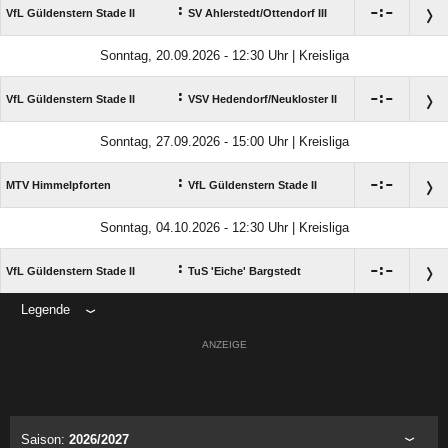
:

:

VfL Güldenstern Stade II
SV Ahlerstedt/​Ottendorf III
Sonntag, 20.09.2026 - 12:30 Uhr | Kreisliga
:

:

VfL Güldenstern Stade II
VSV Hedendorf/​Neukloster II
Sonntag, 27.09.2026 - 15:00 Uhr | Kreisliga
:

:

MTV Himmelpforten
VfL Güldenstern Stade II
Sonntag, 04.10.2026 - 12:30 Uhr | Kreisliga
:

:

VfL Güldenstern Stade II
TuS 'Eiche' Bargstedt
Legende
ANZEIGE
Saison:
2026/2027