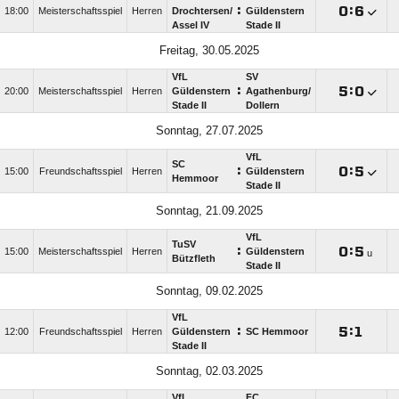
:

:

18:00
Meisterschaftsspiel
Herren
Drochtersen/​
Güldenstern
Assel IV
Stade II
Freitag, 30.05.2025
VfL
SV
:

:

20:00
Meisterschaftsspiel
Herren
Güldenstern
Agathenburg/​
Stade II
Dollern
Sonntag, 27.07.2025
VfL
SC
:

:

15:00
Freundschaftsspiel
Herren
Güldenstern
Hemmoor
Stade II
Sonntag, 21.09.2025
VfL
TuSV
:

:

15:00
Meisterschaftsspiel
Herren
Güldenstern
u
Bützfleth
Stade II
Sonntag, 09.02.2025
VfL
:

:

12:00
Freundschaftsspiel
Herren
Güldenstern
SC Hemmoor
Stade II
Sonntag, 02.03.2025
VfL
FC