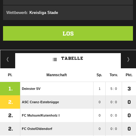
Wettbewerb:
Kreisliga Stade
LOS
TABELLE
Pl.
Mannschaft
Sp.
Torv.
Pkt.
1.
3
Deinster SV
1
5 : 0
2.
0
ASC Cranz-Estebrügge
0
0 : 0
2.
0
FC Mulsum/​Kutenholz I
0
0 : 0
2.
0
FC Oste/​Oldendorf
0
0 : 0