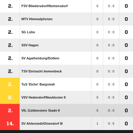
2.
0
FSV Bliedersdorf/​Nottensdorf
0
0 : 0
2.
0
MTV Himmelpforten
0
0 : 0
2.
0
SG Lühe
0
0 : 0
2.
0
SSV Hagen
0
0 : 0
2.
0
SV Agathenburg/​Dollern
0
0 : 0
2.
0
TSV Eintracht Immenbeck
0
0 : 0
2.
0
TuS 'Eiche' Bargstedt
0
0 : 0
2.
0
VSV Hedendorf/​Neukloster II
0
0 : 0
2.
0
VfL Güldenstern Stade II
0
0 : 0
14.
0
SV Ahlerstedt/​Ottendorf III
1
0 : 5