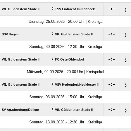
:

:

VfL Güldenstern Stade II
TSV Eintracht Immenbeck
Dienstag, 25.08.2026 - 20:00 Uhr | Kreisliga
:

:

SSV Hagen
VfL Güldenstern Stade II
Sonntag, 30.08.2026 - 12:30 Uhr | Kreisliga
:

:

VfL Güldenstern Stade II
FC Oste/​Oldendorf
Mittwoch, 02.09.2026 - 20:00 Uhr | Kreispokal
:

:

VfL Güldenstern Stade II
VSV Hedendorf/​Neukloster II
Sonntag, 06.09.2026 - 15:00 Uhr | Kreisliga
:

:

SV Agathenburg/​Dollern
VfL Güldenstern Stade II
Sonntag, 13.09.2026 - 12:30 Uhr | Kreisliga