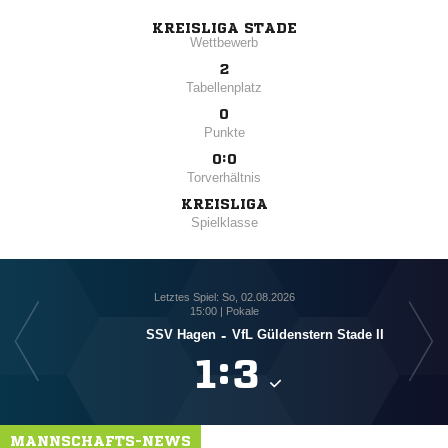
KREISLIGA STADE
Wettbewerb
2
Tabellenplatz
0
Punkte
0:0
Torverhältnis
KREISLIGA
Spielklasse
Letztes Spiel: So, 02.08.2026
15:00 | Pokale
SSV Hagen
-
VfL Güldenstern Stade II

:

MANNSCHAFTS-NEWS