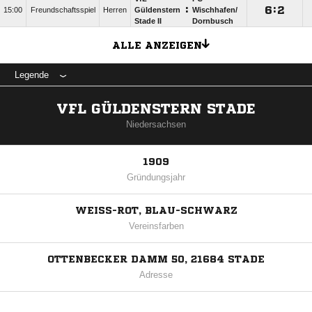
:

:

15:00
Freundschaftsspiel
Herren
Güldenstern
Wischhafen/​
Stade II
Dornbusch
ALLE ANZEIGEN
Legende
VFL GÜLDENSTERN STADE
Niedersachsen
1909
Gründungsjahr
WEISS-ROT, BLAU-SCHWARZ
Vereinsfarben
OTTENBECKER DAMM 50, 21684 STADE
Adresse