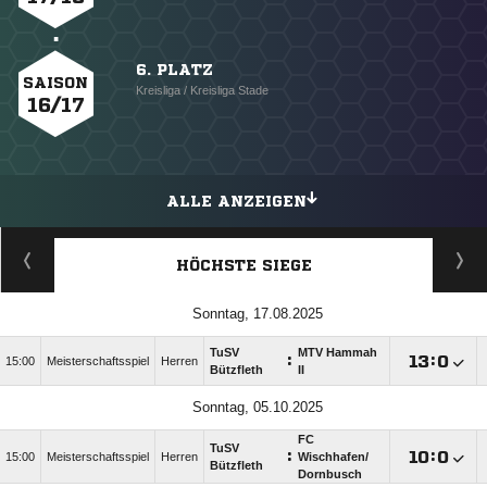
6. PLATZ
SAISON
Kreisliga / Kreisliga Stade
16/17
ALLE ANZEIGEN
HÖCHSTE SIEGE
Sonntag, 17.08.2025
TuSV
MTV Hammah
:

:

15:00
Meisterschaftsspiel
Herren
Bützfleth
II
Sonntag, 05.10.2025
FC
TuSV
:

:

15:00
Meisterschaftsspiel
Herren
Wischhafen/​
Bützfleth
Dornbusch