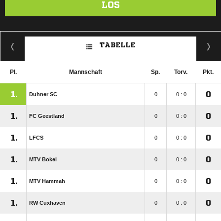
LOS
TABELLE
Pl.
Mannschaft
Sp.
Torv.
Pkt.
1.
0
Duhner SC
0
0 : 0
1.
0
FC Geestland
0
0 : 0
1.
0
LFCS
0
0 : 0
1.
0
MTV Bokel
0
0 : 0
1.
0
MTV Hammah
0
0 : 0
1.
0
RW Cuxhaven
0
0 : 0