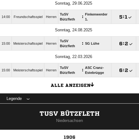
Sonntag, 29.06.2025
TuSV
Finkenwerder
:

:

14:00
Freundschaftsspiel
Herren
Bützfleth
1.
Sonntag, 24.08.2025
TuSV
:

:

15:00
Meisterschaftsspiel
Herren
SG Lühe
Bützfleth
Sonntag, 22.03.2026
TuSV
ASC Cranz-
:

:

15:00
Meisterschaftsspiel
Herren
Bützfleth
Estebrügge
ALLE ANZEIGEN
Legende
TUSV BÜTZFLETH
Niedersachsen
1906