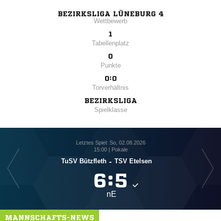
BEZIRKSLIGA LÜNEBURG 4
Wettbewerb
1
Tabellenplatz
0
Punkte
0:0
Torverhältnis
BEZIRKSLIGA
Spielklasse
Letztes Spiel: So, 02.08.2026
15:00 | Pokale
TuSV Bützfleth
-
TSV Etelsen

:

nE
MANNSCHAFTS-NEWS