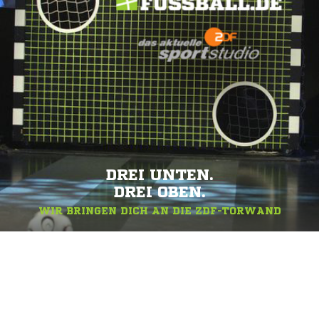
DREI UNTEN.
DREI OBEN.
WIR BRINGEN DICH AN DIE ZDF-TORWAND