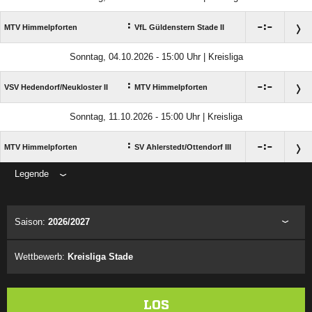
:

:

MTV Himmelpforten
VfL Güldenstern Stade II
Sonntag, 04.10.2026 - 15:00 Uhr | Kreisliga
:

:

VSV Hedendorf/​Neukloster II
MTV Himmelpforten
Sonntag, 11.10.2026 - 15:00 Uhr | Kreisliga
:

:

MTV Himmelpforten
SV Ahlerstedt/​Ottendorf III
Legende
ANZEIGE
Saison:
2026/2027
Wettbewerb:
Kreisliga Stade
LOS