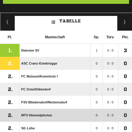
TABELLE
Pl.
Mannschaft
Sp.
Torv.
Pkt.
1.
3
Deinster SV
1
5 : 0
2.
0
ASC Cranz-Estebrügge
0
0 : 0
2.
0
FC Mulsum/​Kutenholz I
0
0 : 0
2.
0
FC Oste/​Oldendorf
0
0 : 0
2.
0
FSV Bliedersdorf/​Nottensdorf
0
0 : 0
2.
0
MTV Himmelpforten
0
0 : 0
2.
0
SG Lühe
0
0 : 0