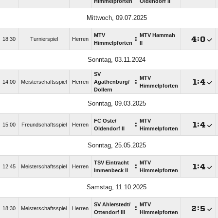
Himmelpforten
Oldendorf II
Mittwoch, 09.07.2025
MTV
MTV Hammah
:

:

18:30
Turnierspiel
Herren
Himmelpforten
II
Sonntag, 03.11.2024
SV
MTV
:

:

14:00
Meisterschaftsspiel
Herren
Agathenburg/​
Himmelpforten
Dollern
Sonntag, 09.03.2025
FC Oste/​
MTV
:

:

15:00
Freundschaftsspiel
Herren
Oldendorf II
Himmelpforten
Sonntag, 25.05.2025
TSV Eintracht
MTV
:

:

12:45
Meisterschaftsspiel
Herren
Immenbeck II
Himmelpforten
Samstag, 11.10.2025
SV Ahlerstedt/​
MTV
:

:

18:30
Meisterschaftsspiel
Herren
Ottendorf III
Himmelpforten