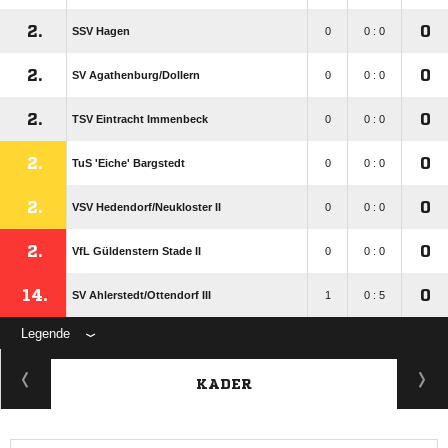
2.
0
SSV Hagen
0
0 : 0
2.
0
SV Agathenburg/​Dollern
0
0 : 0
2.
0
TSV Eintracht Immenbeck
0
0 : 0
2.
0
TuS 'Eiche' Bargstedt
0
0 : 0
2.
0
VSV Hedendorf/​Neukloster II
0
0 : 0
2.
0
VfL Güldenstern Stade II
0
0 : 0
14.
0
SV Ahlerstedt/​Ottendorf III
1
0 : 5
Legende
KADER