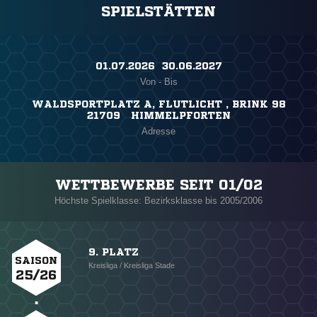
SPIELSTÄTTEN
01.07.2026 ​ 30.06.2027
Von - Bis
WALDSPORTPLATZ A, FLUTLICHT , BRINK 98
21709 HIMMELPFORTEN
Adresse
WETTBEWERBE SEIT 01/02
Höchste Spielklasse: Bezirksklasse bis 2005/2006
9. PLATZ
SAISON
Kreisliga / Kreisliga Stade
25/26