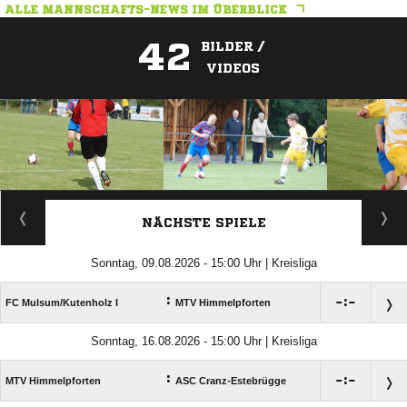
ALLE MANNSCHAFTS-NEWS IM ÜBERBLICK
42
BILDER /
VIDEOS
ANZEIGE
NÄCHSTE SPIELE
Sonntag, 09.08.2026 - 15:00 Uhr | Kreisliga
:

:

FC Mulsum/​Kutenholz I
MTV Himmelpforten
Sonntag, 16.08.2026 - 15:00 Uhr | Kreisliga
:

:

MTV Himmelpforten
ASC Cranz-Estebrügge