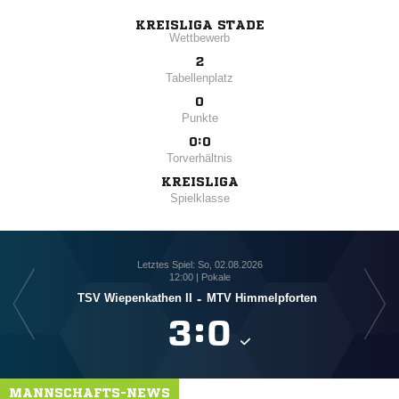
KREISLIGA STADE
Wettbewerb
2
Tabellenplatz
0
Punkte
0:0
Torverhältnis
KREISLIGA
Spielklasse
Letztes Spiel: So, 02.08.2026
12:00 | Pokale
TSV Wiepenkathen II
-
MTV Himmelpforten

:

MANNSCHAFTS-NEWS