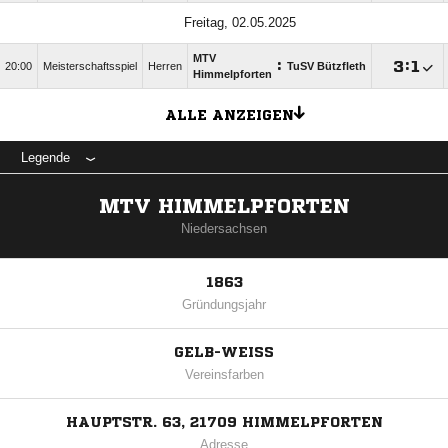
Freitag, 02.05.2025
MTV
:

:

20:00
Meisterschaftsspiel
Herren
TuSV Bützfleth
Himmelpforten
ALLE ANZEIGEN
Legende
MTV HIMMELPFORTEN
Niedersachsen
1863
Gründungsjahr
GELB-WEISS
Vereinsfarben
HAUPTSTR. 63, 21709 HIMMELPFORTEN
Adresse