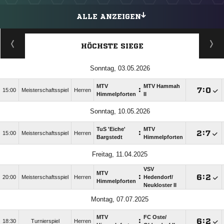
ALLE ANZEIGEN
HÖCHSTE SIEGE
Sonntag, 03.05.2026
MTV
MTV Hammah
:

:

15:00
Meisterschaftsspiel
Herren
Himmelpforten
II
Sonntag, 10.05.2026
TuS 'Eiche'
MTV
:

:

15:00
Meisterschaftsspiel
Herren
Bargstedt
Himmelpforten
Freitag, 11.04.2025
VSV
MTV
:

:

20:00
Meisterschaftsspiel
Herren
Hedendorf/​
Himmelpforten
Neukloster II
Montag, 07.07.2025
MTV
FC Oste/​
:

:

18:30
Turnierspiel
Herren