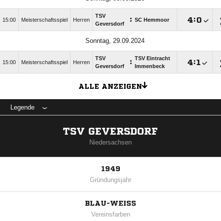
TSV
:

:

15:00
Meisterschaftsspiel
Herren
SC Hemmoor
Geversdorf
Sonntag, 29.09.2024
TSV
TSV Eintracht
:

:

15:00
Meisterschaftsspiel
Herren
Geversdorf
Immenbeck
ALLE ANZEIGEN
Legende
TSV GEVERSDORF
Niedersachsen
1949
Gründungsjahr
BLAU-WEISS
Vereinsfarben