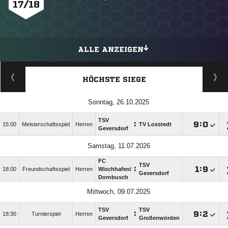
17/18
ALLE ANZEIGEN
HÖCHSTE SIEGE
Sonntag, 26.10.2025
TSV
:

:

15:00
Meisterschaftsspiel
Herren
TV Loxstedt
Geversdorf
Samstag, 11.07.2026
FC
TSV
:

:

18:00
Freundschaftsspiel
Herren
Wischhafen/​
Geversdorf
Dornbusch
Mittwoch, 09.07.2025
TSV
TSV
:

:

18:30
Turnierspiel
Herren
Geversdorf
Großenwörden