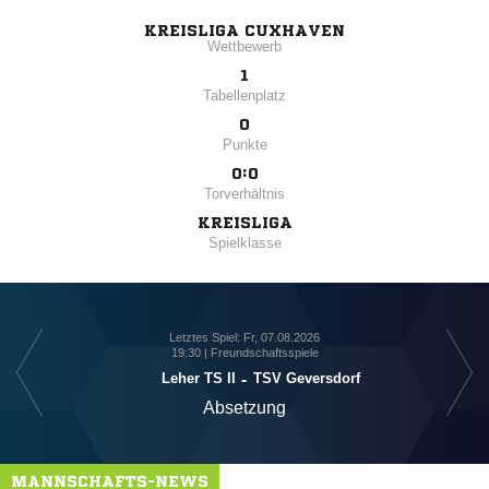
KREISLIGA CUXHAVEN
Wettbewerb
1
Tabellenplatz
0
Punkte
0:0
Torverhältnis
KREISLIGA
Spielklasse
Letztes Spiel: Fr, 07.08.2026
19:30 | Freundschaftsspiele
Leher TS II
-
TSV Geversdorf
Absetzung
MANNSCHAFTS-NEWS