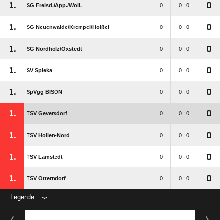
1.
0
SG Frelsd./​App./​Woll.
0
0 : 0
1.
0
SG Neuenwalde/​Krempel/​Holßel
0
0 : 0
1.
0
SG Nordholz/​Oxstedt
0
0 : 0
1.
0
SV Spieka
0
0 : 0
1.
0
SpVgg BISON
0
0 : 0
1.
0
TSV Geversdorf
0
0 : 0
1.
0
TSV Hollen-Nord
0
0 : 0
1.
0
TSV Lamstedt
0
0 : 0
1.
0
TSV Otterndorf
0
0 : 0
Legende