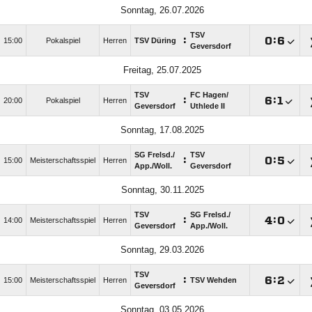
Sonntag, 26.07.2026
TSV
:

:

15:00
Pokalspiel
Herren
TSV Düring
Geversdorf
Freitag, 25.07.2025
TSV
FC Hagen/​
:

:

20:00
Pokalspiel
Herren
Geversdorf
Uthlede II
Sonntag, 17.08.2025
SG Frelsd./​
TSV
:

:

15:00
Meisterschaftsspiel
Herren
App./​Woll.
Geversdorf
Sonntag, 30.11.2025
TSV
SG Frelsd./​
:

:

14:00
Meisterschaftsspiel
Herren
Geversdorf
App./​Woll.
Sonntag, 29.03.2026
TSV
:

:

15:00
Meisterschaftsspiel
Herren
TSV Wehden
Geversdorf
Sonntag, 03.05.2026