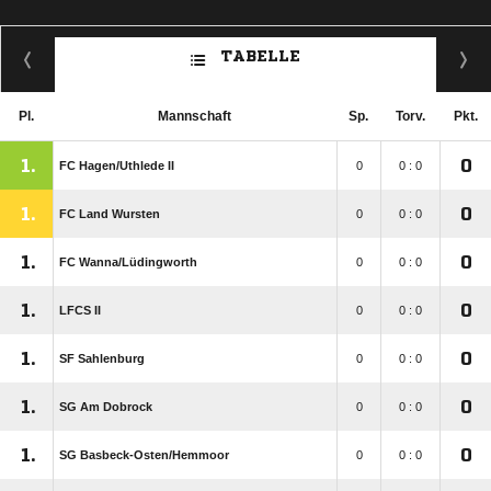
TABELLE
Pl.
Mannschaft
Sp.
Torv.
Pkt.
1.
0
FC Hagen/​Uthlede II
0
0 : 0
1.
0
FC Land Wursten
0
0 : 0
1.
0
FC Wanna/​Lüdingworth
0
0 : 0
1.
0
LFCS II
0
0 : 0
1.
0
SF Sahlenburg
0
0 : 0
1.
0
SG Am Dobrock
0
0 : 0
1.
0
SG Basbeck-Osten/​Hemmoor
0
0 : 0