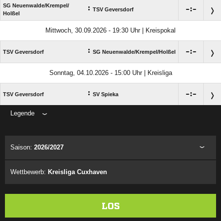
SG Neuenwalde/​Krempel/​
:

:

TSV Geversdorf
Holßel
Mittwoch, 30.09.2026 - 19:30 Uhr | Kreispokal
:

:

TSV Geversdorf
SG Neuenwalde/​Krempel/​Holßel
Sonntag, 04.10.2026 - 15:00 Uhr | Kreisliga
:

:

TSV Geversdorf
SV Spieka
Legende
ANZEIGE
Saison:
2026/2027
Wettbewerb:
Kreisliga Cuxhaven
LOS