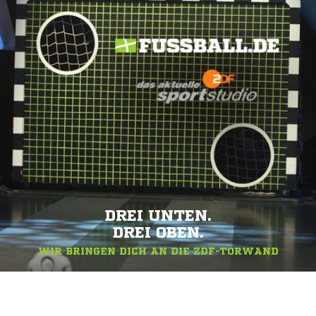
DREI UNTEN.
DREI OBEN.
WIR BRINGEN DICH AN DIE ZDF-TORWAND