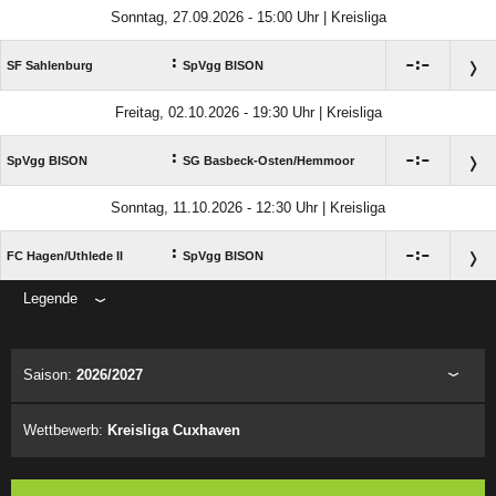
Sonntag, 27.09.2026 - 15:00 Uhr | Kreisliga
:

:

SF Sahlenburg
SpVgg BISON
Freitag, 02.10.2026 - 19:30 Uhr | Kreisliga
:

:

SpVgg BISON
SG Basbeck-Osten/​Hemmoor
Sonntag, 11.10.2026 - 12:30 Uhr | Kreisliga
:

:

FC Hagen/​Uthlede II
SpVgg BISON
Legende
ANZEIGE
Saison:
2026/2027
Wettbewerb:
Kreisliga Cuxhaven