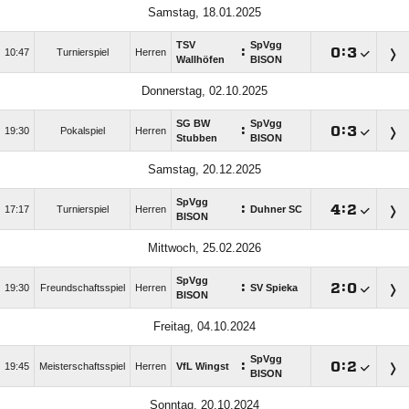
Samstag, 18.01.2025
TSV
SpVgg
:

:

10:47
Turnierspiel
Herren
Wallhöfen
BISON
Donnerstag, 02.10.2025
SG BW
SpVgg
:

:

19:30
Pokalspiel
Herren
Stubben
BISON
Samstag, 20.12.2025
SpVgg
:

:

17:17
Turnierspiel
Herren
Duhner SC
BISON
Mittwoch, 25.02.2026
SpVgg
:

:

19:30
Freundschaftsspiel
Herren
SV Spieka
BISON
Freitag, 04.10.2024
SpVgg
:

:

19:45
Meisterschaftsspiel
Herren
VfL Wingst
BISON
Sonntag, 20.10.2024