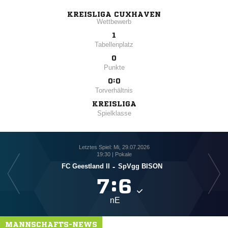
KREISLIGA CUXHAVEN
Wettbewerb
1
Tabellenplatz
0
Punkte
0:0
Torverhältnis
KREISLIGA
Spielklasse
Letztes Spiel: Mi, 29.07.2026
19:30 | Pokale
FC Geestland II
-
SpVgg BISON

:

nE
MANNSCHAFTS-NEWS