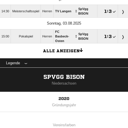
SpVgg
:

:

14:30
Meisterschaftsspiel
Herren
TV Langen
BISON
Sonntag, 03.08.2025
FC
SpVgg
:

:

15:00
Pokalspiel
Herren
Basbeck-
BISON
Osten
ALLE ANZEIGEN
Legende
SPVGG BISON
Niedersachsen
2020
Gründungsjahr
Vereinsfarben