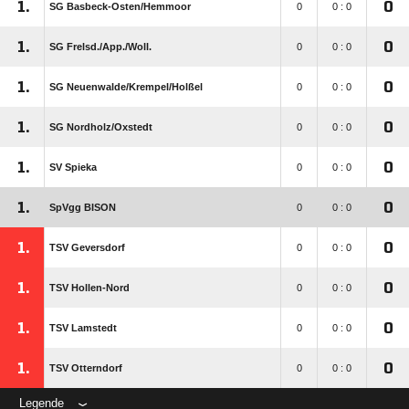
1.
0
SG Basbeck-Osten/​Hemmoor
0
0 : 0
1.
0
SG Frelsd./​App./​Woll.
0
0 : 0
1.
0
SG Neuenwalde/​Krempel/​Holßel
0
0 : 0
1.
0
SG Nordholz/​Oxstedt
0
0 : 0
1.
0
SV Spieka
0
0 : 0
1.
0
SpVgg BISON
0
0 : 0
1.
0
TSV Geversdorf
0
0 : 0
1.
0
TSV Hollen-Nord
0
0 : 0
1.
0
TSV Lamstedt
0
0 : 0
1.
0
TSV Otterndorf
0
0 : 0
Legende