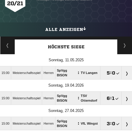
20/21
ALLE ANZEIGEN
HÖCHSTE SIEGE
Sonntag, 11.05.2025
SpVgg
:

:

15:00
Meisterschaftsspiel
Herren
TV Langen
BISON
Sonntag, 19.04.2026
SpVgg
TSV
:

:

15:00
Meisterschaftsspiel
Herren
BISON
Otterndorf
Sonntag, 27.04.2025
SpVgg
:

:

15:00
Meisterschaftsspiel
Herren
VfL Wingst
BISON