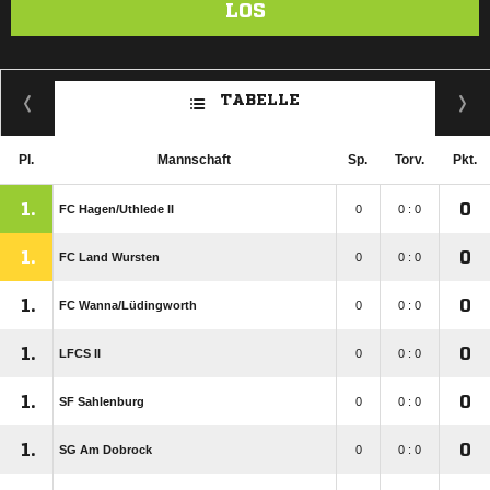
LOS
TABELLE
Pl.
Mannschaft
Sp.
Torv.
Pkt.
1.
0
FC Hagen/​Uthlede II
0
0 : 0
1.
0
FC Land Wursten
0
0 : 0
1.
0
FC Wanna/​Lüdingworth
0
0 : 0
1.
0
LFCS II
0
0 : 0
1.
0
SF Sahlenburg
0
0 : 0
1.
0
SG Am Dobrock
0
0 : 0