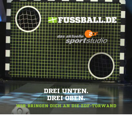
DREI UNTEN.
DREI OBEN.
WIR BRINGEN DICH AN DIE ZDF-TORWAND