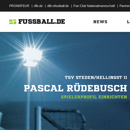
PROMATEUR
|
dfb.de
|
dfb-efootball.de
|
Fan Club Nationalmannschaft
|
Partner
FUSSBALL.DE
NEWS
L
TSV STEDEN/HELLINGST II
PASCAL RÜDEBUSCH
SPIELERPROFIL EINRICHTEN