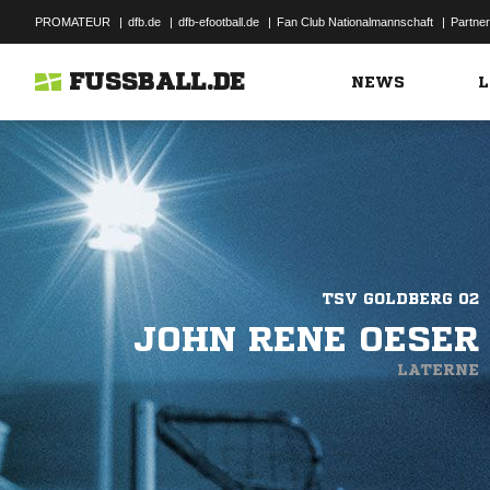
PROMATEUR
|
dfb.de
|
dfb-efootball.de
|
Fan Club Nationalmannschaft
|
Partner
FUSSBALL.DE
NEWS
L
TSV GOLDBERG 02
JOHN RENE OESER
LATERNE