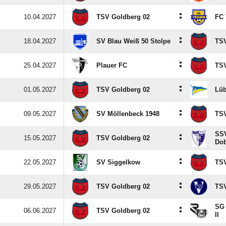
:
10.04.2027
TSV Goldberg 02
FC
:
18.04.2027
SV Blau Weiß 50 Stolpe
TSV
:
25.04.2027
Plauer FC
TSV
:
01.05.2027
TSV Goldberg 02
Lüb
:
09.05.2027
SV Möllenbeck 1948
TSV
SSV
:
15.05.2027
TSV Goldberg 02
Dob
:
22.05.2027
SV Siggelkow
TSV
:
29.05.2027
TSV Goldberg 02
TSV
SG 
:
06.06.2027
TSV Goldberg 02
II