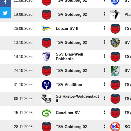
:
12.09.2026
TSV Goldberg 02
SV 
:
19.09.2026
TSV Goldberg 02
Pla
:
26.09.2026
Lübzer SV II
TSV
:
10.10.2026
TSV Goldberg 02
SV 
SSV Blau-Weiß
:
18.10.2026
TSV
Dobbertin
:
24.10.2026
TSV Goldberg 02
SV 
:
31.10.2026
TSV Vietlübbe
TSV
SG Rastow/​Goldenstädt
:
08.11.2026
TSV
II
:
15.11.2026
Ganzliner SV
TSV
:
28.11.2026
TSV Goldberg 02
SG 