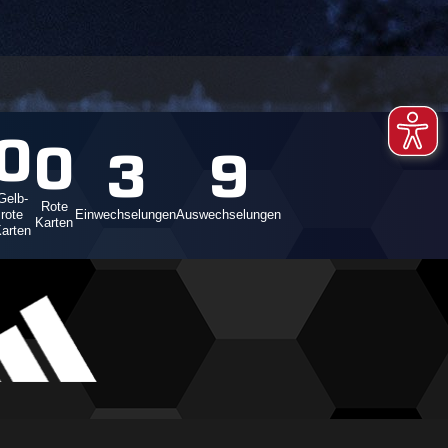
0
0
3
9
Gelb-
Rote
rote
Einwechselungen
Auswechselungen
Karten
arten