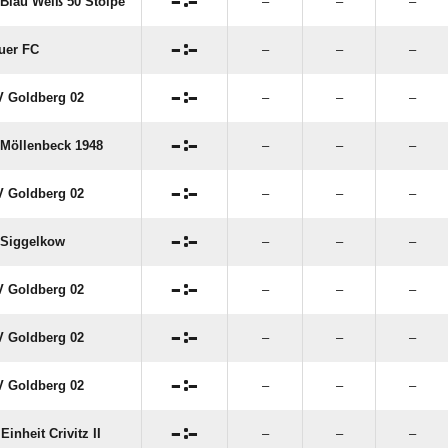

:

Blau Weiß 50 Stolpe
–
–
–

:

uer FC
–
–
–

:

 Goldberg 02
–
–
–

:

Möllenbeck 1948
–
–
–

:

 Goldberg 02
–
–
–

:

Siggelkow
–
–
–

:

 Goldberg 02
–
–
–

:

 Goldberg 02
–
–
–

:

 Goldberg 02
–
–
–

:

Einheit Crivitz II
–
–
–