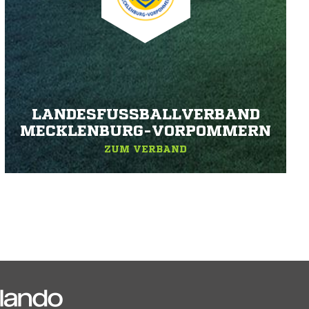
LANDESFUSSBALLVERBAND M
ECKLENBURG-VORPOMMERN
ZUM VERBAND