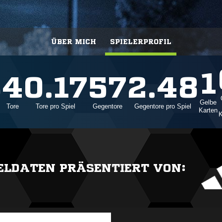
ÜBER MICH
SPIELERPROFIL
1
3
4
0.17
57
2.48
Gelbe
Tore
Tore pro Spiel
Gegentore
Gegentore pro Spiel
Karten
K
IELDATEN PRÄSENTIERT VON: