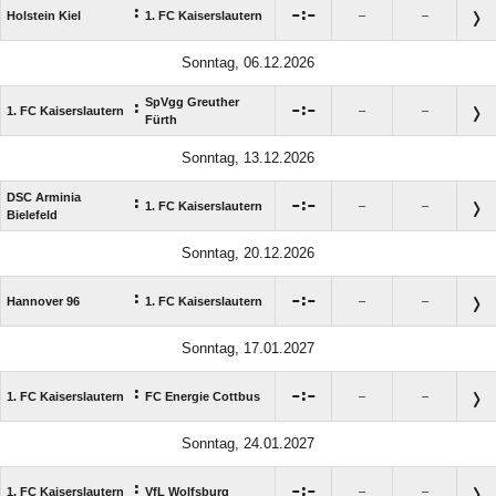
:

:

Holstein Kiel
1. FC Kaiserslautern
–
–
Sonntag, 06.12.2026
SpVgg Greuther
:

:

1. FC Kaiserslautern
–
–
Fürth
Sonntag, 13.12.2026
DSC Arminia
:

:

1. FC Kaiserslautern
–
–
Bielefeld
Sonntag, 20.12.2026
:

:

Hannover 96
1. FC Kaiserslautern
–
–
Sonntag, 17.01.2027
:

:

1. FC Kaiserslautern
FC Energie Cottbus
–
–
Sonntag, 24.01.2027
:

:

1. FC Kaiserslautern
VfL Wolfsburg
–
–