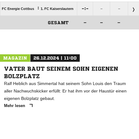
:

:

FC Energie Cottbus
1. FC Kaiserslautern
–
–
GESAMT
–
–
–
ANZEIGE
MAGAZIN
26.12.2024 | 11:00
VATER BAUT SEINEM SOHN EIGENEN
BOLZPLATZ
Ralf Heblich aus Simmertal hat seinem Sohn Louis den Traum
aller Nachwuchskicker erfüllt: Er hat ihm vor der Haustür einen
eigenen Bolzplatz gebaut.
Mehr lesen
ANZEIGE