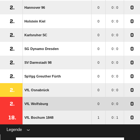
2.
0
Hannover 96
0
0 : 0
2.
0
Holstein Kiel
0
0 : 0
2.
0
Karlsruher SC
0
0 : 0
2.
0
SG Dynamo Dresden
0
0 : 0
2.
0
SV Darmstadt 98
0
0 : 0
2.
0
SpVgg Greuther Fürth
0
0 : 0
2.
0
VfL Osnabrück
0
0 : 0
2.
0
VfL Wolfsburg
0
0 : 0
18.
0
VfL Bochum 1848
1
0 : 1
Legende