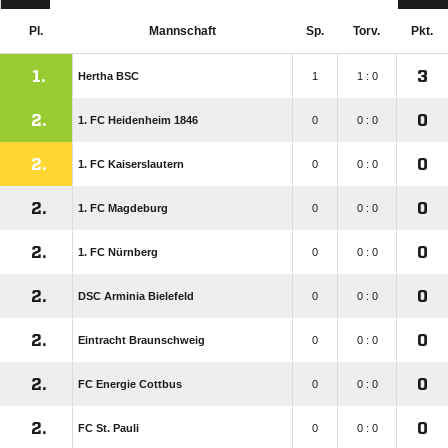
Pl.
Mannschaft
Sp.
Torv.
Pkt.
1.
3
Hertha BSC
1
1 : 0
2.
0
1. FC Heidenheim 1846
0
0 : 0
2.
0
1. FC Kaiserslautern
0
0 : 0
2.
0
1. FC Magdeburg
0
0 : 0
2.
0
1. FC Nürnberg
0
0 : 0
2.
0
DSC Arminia Bielefeld
0
0 : 0
2.
0
Eintracht Braunschweig
0
0 : 0
2.
0
FC Energie Cottbus
0
0 : 0
2.
0
FC St. Pauli
0
0 : 0