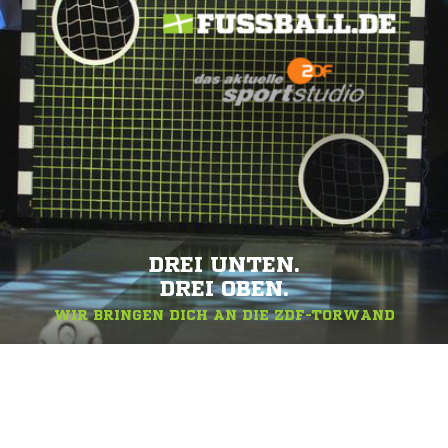
DREI UNTEN.
DREI OBEN.
WIR BRINGEN DICH AN DIE ZDF-TORWAND