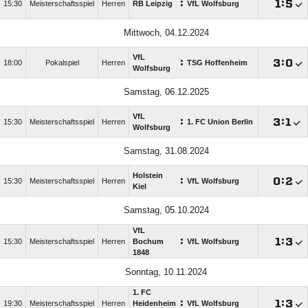
:

:

15:30
Meisterschaftsspiel
Herren
RB Leipzig
VfL Wolfsburg
Mittwoch, 04.12.2024
VfL
:

:

18:00
Pokalspiel
Herren
TSG Hoffenheim
Wolfsburg
Samstag, 06.12.2025
VfL
:

:

15:30
Meisterschaftsspiel
Herren
1. FC Union Berlin
Wolfsburg
Samstag, 31.08.2024
Holstein
:

:

15:30
Meisterschaftsspiel
Herren
VfL Wolfsburg
Kiel
Samstag, 05.10.2024
VfL
:

:

15:30
Meisterschaftsspiel
Herren
Bochum
VfL Wolfsburg
1848
Sonntag, 10.11.2024
1. FC
:

:

19:30
Meisterschaftsspiel
Herren
Heidenheim
VfL Wolfsburg