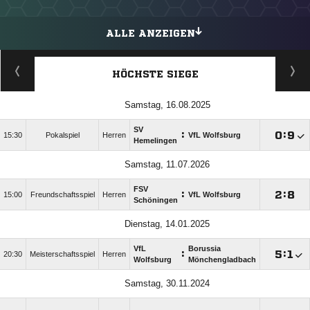
ALLE ANZEIGEN
HÖCHSTE SIEGE
Samstag, 16.08.2025
SV
:

:

15:30
Pokalspiel
Herren
VfL Wolfsburg
Hemelingen
Samstag, 11.07.2026
FSV
:

:

15:00
Freundschaftsspiel
Herren
VfL Wolfsburg
Schöningen
Dienstag, 14.01.2025
VfL
Borussia
:

:

20:30
Meisterschaftsspiel
Herren
Wolfsburg
Mönchengladbach
Samstag, 30.11.2024