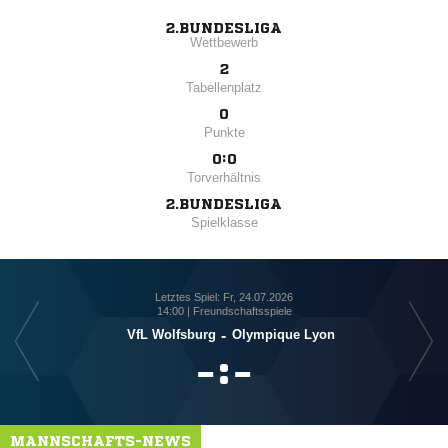
2.BUNDESLIGA
Wettbewerb
2
Tabellenplatz
0
Punkte
0:0
Torverhältnis
2.BUNDESLIGA
Spielklasse
Letztes Spiel: Fr, 24.07.2026
14:00 | Freundschaftsspiele
VfL Wolfsburg
-
Olympique Lyon

:

MANNSCHAFTS-NEWS