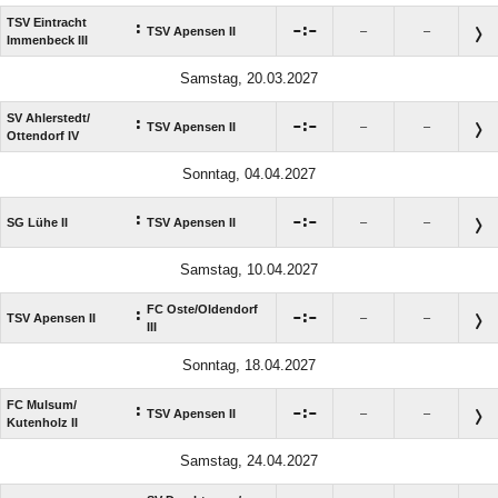
TSV Eintracht
:

:

TSV Apensen II
–
–
Immenbeck III
Samstag, 20.03.2027
SV Ahlerstedt/​
:

:

TSV Apensen II
–
–
Ottendorf IV
Sonntag, 04.04.2027
:

:

SG Lühe II
TSV Apensen II
–
–
Samstag, 10.04.2027
FC Oste/​Oldendorf
:

:

TSV Apensen II
–
–
III
Sonntag, 18.04.2027
FC Mulsum/​
:

:

TSV Apensen II
–
–
Kutenholz II
Samstag, 24.04.2027