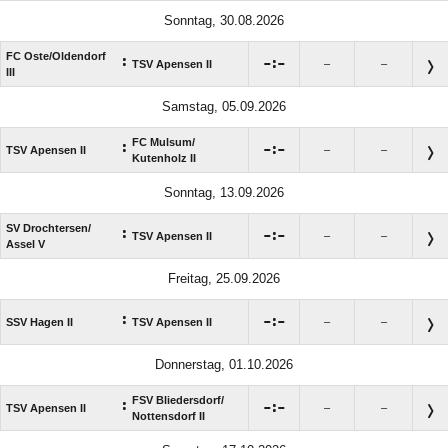
Sonntag, 30.08.2026
FC Oste/​Oldendorf
:

:

TSV Apensen II
–
–
III
Samstag, 05.09.2026
FC Mulsum/​
:

:

TSV Apensen II
–
–
Kutenholz II
Sonntag, 13.09.2026
SV Drochtersen/​
:

:

TSV Apensen II
–
–
Assel V
Freitag, 25.09.2026
:

:

SSV Hagen II
TSV Apensen II
–
–
Donnerstag, 01.10.2026
FSV Bliedersdorf/​
:

:

TSV Apensen II
–
–
Nottensdorf II