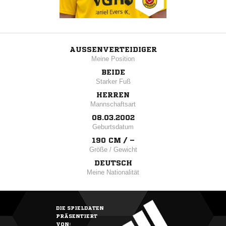
AUSSENVERTEIDIGER
Meine Position
BEIDE
Starker Fuß
HERREN
Mannschaftsart
08.03.2002
Geburtsdatum
190 CM / –
Größe / Gewicht
DEUTSCH
Meine Nationalität
DIE SPIELDATEN
PRÄSENTIERT
VON: