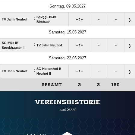
Sonntag, 09.05.2027
Spvgg. 1939
:

:

TV Jahn Neuhof
–
–
Bimbach
Samstag, 15.05.2027
SG Müs II/​
:

:

TV Jahn Neuhof
–
–
Stockhausen I
Samstag, 22.05.2027
SG Hattenhof I/​
:

:

TV Jahn Neuhof
–
–
Neuhof II
GESAMT
2
3
180
ANZEIGE
VEREINSHISTORIE
seit 2002