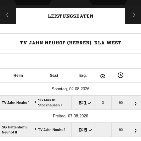
LEISTUNGSDATEN
TV JAHN NEUHOF (HERREN), KLA WEST
Heim
Gast
Erg.
Sonntag, 02.08.2026
SG Müs II/​
:

:

TV Jahn Neuhof
3
90
Stockhausen I
Freitag, 07.08.2026
SG Hattenhof I/​
:

:

TV Jahn Neuhof
–
90
Neuhof II