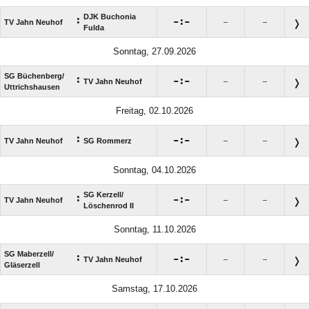
DJK Buchonia
:

:

TV Jahn Neuhof
–
–
Fulda
Sonntag, 27.09.2026
SG Büchenberg/​
:

:

TV Jahn Neuhof
–
–
Uttrichshausen
Freitag, 02.10.2026
:

:

TV Jahn Neuhof
SG Rommerz
–
–
Sonntag, 04.10.2026
SG Kerzell/​
:

:

TV Jahn Neuhof
–
–
Löschenrod II
Sonntag, 11.10.2026
SG Maberzell/​
:

:

TV Jahn Neuhof
–
–
Gläserzell
Samstag, 17.10.2026