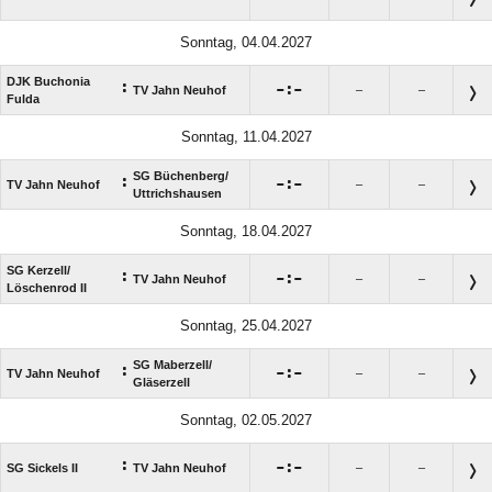
Sonntag, 04.04.2027
DJK Buchonia
:

:

TV Jahn Neuhof
–
–
Fulda
Sonntag, 11.04.2027
SG Büchenberg/​
:

:

TV Jahn Neuhof
–
–
Uttrichshausen
Sonntag, 18.04.2027
SG Kerzell/​
:

:

TV Jahn Neuhof
–
–
Löschenrod II
Sonntag, 25.04.2027
SG Maberzell/​
:

:

TV Jahn Neuhof
–
–
Gläserzell
Sonntag, 02.05.2027
:

:

SG Sickels II
TV Jahn Neuhof
–
–