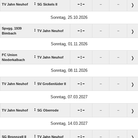
:

:

TV Jahn Neuhof
SG Sickels II
–
–
Sonntag, 25.10.2026
Spvgg. 1939
:

:

TV Jahn Neuhof
–
–
Bimbach
Sonntag, 01.11.2026
FC Union
:

:

TV Jahn Neuhof
–
–
Niederkalbach
Sonntag, 08.11.2026
:

:

TV Jahn Neuhof
SV Großenlüder II
–
–
Sonntag, 07.03.2027
:

:

TV Jahn Neuhof
SG Oberrode
–
–
Sonntag, 14.03.2027
:

:

SG Bronnzell II
TV Jahn Neuhof
–
–