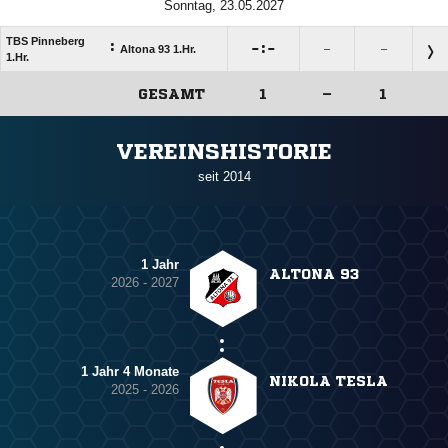
Sonntag, 23.05.2027
TBS Pinneberg
:

:

Altona 93 1.Hr.
–
–
1.Hr.
GESAMT
1
–
1
ANZEIGE
VEREINSHISTORIE
seit 2014
1 Jahr
ALTONA 93
2026 - 2027
1 Jahr 4 Monate
NIKOLA TESLA
2025 - 2026