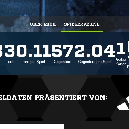
ÜBER MICH
SPIELERPROFIL
1
3
3
0.11
57
2.04
Gelbe
Tore
Tore pro Spiel
Gegentore
Gegentore pro Spiel
Karten
K
IELDATEN PRÄSENTIERT VON: