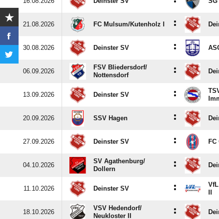
:
16.08.2026
Deinster SV
SG
:
21.08.2026
FC Mulsum/​Kutenholz I
Dei
:
30.08.2026
Deinster SV
ASC
FSV Bliedersdorf/​
:
06.09.2026
Dei
Nottensdorf
TSV
:
13.09.2026
Deinster SV
Im
:
20.09.2026
SSV Hagen
Dei
:
27.09.2026
Deinster SV
FC 
SV Agathenburg/​
:
04.10.2026
Dei
Dollern
VfL
:
11.10.2026
Deinster SV
II
VSV Hedendorf/​
:
18.10.2026
Dei
Neukloster II