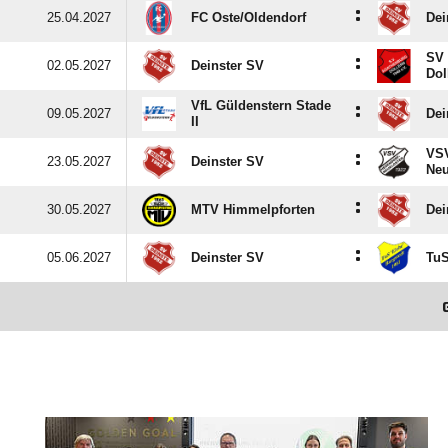
:
25.04.2027
FC Oste/​Oldendorf
Dei
SV 
:
02.05.2027
Deinster SV
Dol
VfL Güldenstern Stade
:
09.05.2027
Dei
II
VSV
:
23.05.2027
Deinster SV
Neu
:
30.05.2027
MTV Himmelpforten
Dei
:
05.06.2027
Deinster SV
TuS