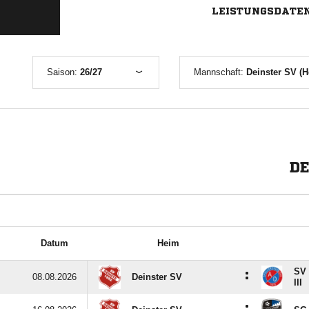
LEISTUNGSDATE
Saison:
26/27
Mannschaft:
Deinster SV (H
DE
Datum
Heim
SV 
:
08.08.2026
Deinster SV
III