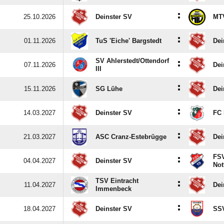
:
25.10.2026
Deinster SV
MTV
:
01.11.2026
TuS 'Eiche' Bargstedt
Dei
SV Ahlerstedt/​Ottendorf
:
07.11.2026
Dei
III
:
15.11.2026
SG Lühe
Dei
:
14.03.2027
Deinster SV
FC 
:
21.03.2027
ASC Cranz-Estebrügge
Dei
FSV
:
04.04.2027
Deinster SV
Not
TSV Eintracht
:
11.04.2027
Dei
Immenbeck
:
18.04.2027
Deinster SV
SS