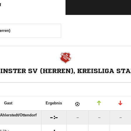
N
erren)
INSTER SV (HERREN), KREISLIGA ST
Gast
Ergebnis
Ahlerstedt/​Ottendorf

:

–
–
–