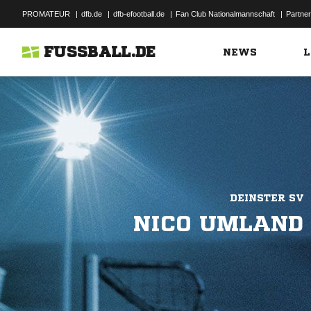
PROMATEUR
|
dfb.de
|
dfb-efootball.de
|
Fan Club Nationalmannschaft
|
Partner
FUSSBALL.DE
NEWS
L
DEINSTER SV
NICO UMLAND