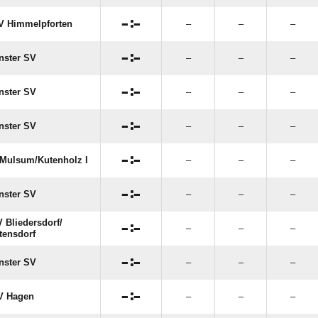

:

 Himmelpforten
–
–
–

:

nster SV
–
–
–

:

nster SV
–
–
–

:

nster SV
–
–
–

:

Mulsum/​Kutenholz I
–
–
–

:

nster SV
–
–
–
 Bliedersdorf/​

:

–
–
–
tensdorf

:

nster SV
–
–
–

:

V Hagen
–
–
–