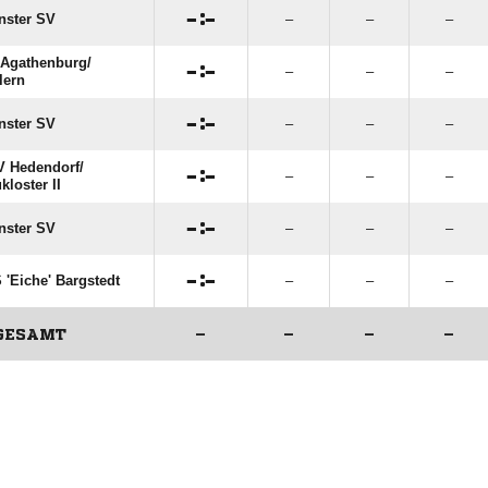

:

nster SV
–
–
–
Agathenburg/​

:

–
–
–
lern

:

nster SV
–
–
–
 Hedendorf/​

:

–
–
–
kloster II

:

nster SV
–
–
–

:

 'Eiche' Bargstedt
–
–
–
GESAMT
–
–
–
–
ANZEIGE
ANZEIGE