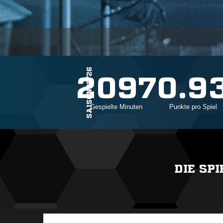
SAISON25/26
28
2097
0.9
Einsätze
Gespielte Minuten
Punkte pro Spiel
DIE SP