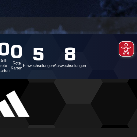
0
0
5
8
Gelb-
Rote
rote
Einwechselungen
Auswechselungen
Karten
arten