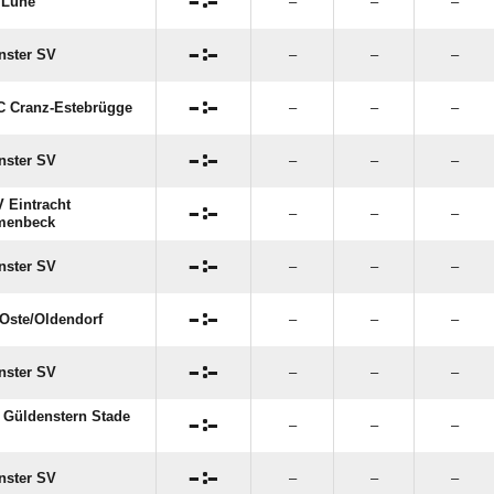

:

 Lühe
–
–
–

:

nster SV
–
–
–

:

 Cranz-Estebrügge
–
–
–

:

nster SV
–
–
–
 Eintracht

:

–
–
–
menbeck

:

nster SV
–
–
–

:

Oste/​Oldendorf
–
–
–

:

nster SV
–
–
–
 Güldenstern Stade

:

–
–
–

:

nster SV
–
–
–