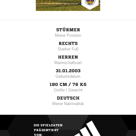
STÜRMER
Meine Position
RECHTS
Starker Fuß
HERREN
Mannschaftsart
31.01.2003
Geburtsdatum
180 CM / 76 KG
Größe / Gewicht
DEUTSCH
Meine Nationalität
DIE SPIELDATEN
PRÄSENTIERT
VON: