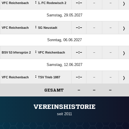
:

:

VFC Reichenbach
1. FC Rodewisch 2
–
–
Samstag, 29.05.2027
:

:

VFC Reichenbach
SG Neustadt
–
–
Sonntag, 06.06.2027
:

:

BSV 53 Irfersgrün 2
VFC Reichenbach
–
–
Samstag, 12.06.2027
:

:

VFC Reichenbach
TSV Trieb 1887
–
–
GESAMT
–
–
–
ANZEIGE
VEREINSHISTORIE
seit 2011