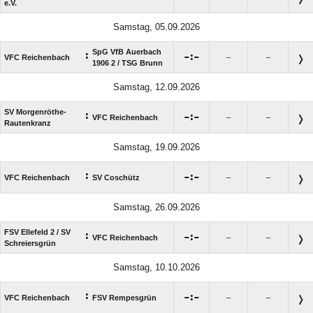
e.V.
Samstag, 05.09.2026
SpG VfB Auerbach
:

:

VFC Reichenbach
–
–
1906 2 /​ TSG Brunn
Samstag, 12.09.2026
SV Morgenröthe-
:

:

VFC Reichenbach
–
–
Rautenkranz
Samstag, 19.09.2026
:

:

VFC Reichenbach
SV Coschütz
–
–
Samstag, 26.09.2026
FSV Ellefeld 2 /​ SV
:

:

VFC Reichenbach
–
–
Schreiersgrün
Samstag, 10.10.2026
:

:

VFC Reichenbach
FSV Rempesgrün
–
–