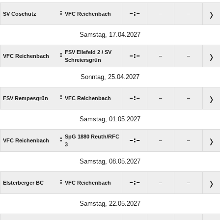
:

:

SV Coschütz
VFC Reichenbach
–
–
Samstag, 17.04.2027
FSV Ellefeld 2 /​ SV
:

:

VFC Reichenbach
–
–
Schreiersgrün
Sonntag, 25.04.2027
:

:

FSV Rempesgrün
VFC Reichenbach
–
–
Samstag, 01.05.2027
SpG 1880 Reuth/​RFC
:

:

VFC Reichenbach
–
–
3
Samstag, 08.05.2027
:

:

Elsterberger BC
VFC Reichenbach
–
–
Samstag, 22.05.2027