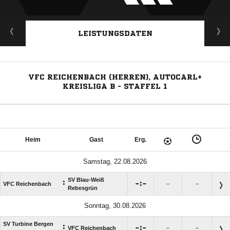
LEISTUNGSDATEN
VFC REICHENBACH (HERREN), AUTOCARL+
KREISLIGA B - STAFFEL 1
Heim
Gast
Erg.
Samstag, 22.08.2026
SV Blau-Weiß
:

:

VFC Reichenbach
–
–
Rebesgrün
Sonntag, 30.08.2026
SV Turbine Bergen
:

:

VFC Reichenbach
–
–