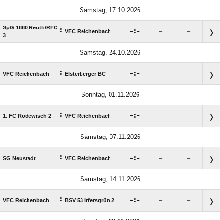
Samstag, 17.10.2026
SpG 1880 Reuth/​RFC
:

:

VFC Reichenbach
–
–
3
Samstag, 24.10.2026
:

:

VFC Reichenbach
Elsterberger BC
–
–
Sonntag, 01.11.2026
:

:

1. FC Rodewisch 2
VFC Reichenbach
–
–
Samstag, 07.11.2026
:

:

SG Neustadt
VFC Reichenbach
–
–
Samstag, 14.11.2026
:

:

VFC Reichenbach
BSV 53 Irfersgrün 2
–
–