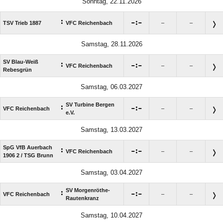
Sonntag, 22.11.2026
:

:

TSV Trieb 1887
VFC Reichenbach
–
–
Samstag, 28.11.2026
SV Blau-Weiß
:

:

VFC Reichenbach
–
–
Rebesgrün
Samstag, 06.03.2027
SV Turbine Bergen
:

:

VFC Reichenbach
–
–
e.V.
Samstag, 13.03.2027
SpG VfB Auerbach
:

:

VFC Reichenbach
–
–
1906 2 /​ TSG Brunn
Samstag, 03.04.2027
SV Morgenröthe-
:

:

VFC Reichenbach
–
–
Rautenkranz
Samstag, 10.04.2027