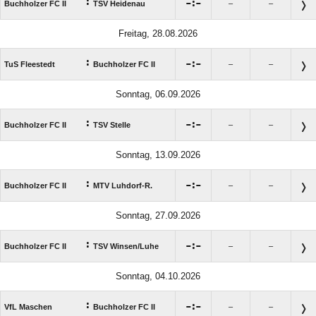
:

:

Buchholzer FC II
TSV Heidenau
–
–
Freitag, 28.08.2026
:

:

TuS Fleestedt
Buchholzer FC II
–
–
Sonntag, 06.09.2026
:

:

Buchholzer FC II
TSV Stelle
–
–
Sonntag, 13.09.2026
:

:

Buchholzer FC II
MTV Luhdorf-R.
–
–
Sonntag, 27.09.2026
:

:

Buchholzer FC II
TSV Winsen/​Luhe
–
–
Sonntag, 04.10.2026
:

:

VfL Maschen
Buchholzer FC II
–
–