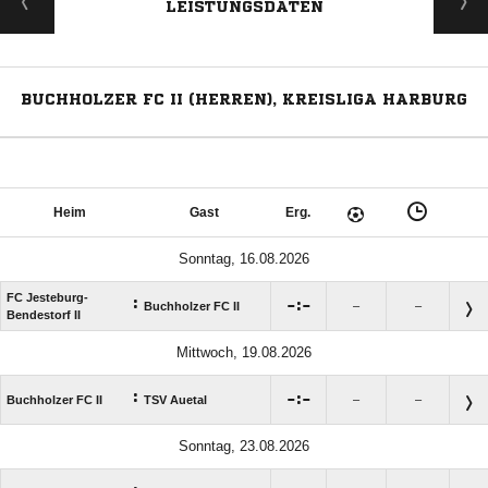
LEISTUNGSDATEN
BUCHHOLZER FC II (HERREN), KREISLIGA HARBURG
Heim
Gast
Erg.
Sonntag, 16.08.2026
FC Jesteburg-
:

:

Buchholzer FC II
–
–
Bendestorf II
Mittwoch, 19.08.2026
:

:

Buchholzer FC II
TSV Auetal
–
–
Sonntag, 23.08.2026