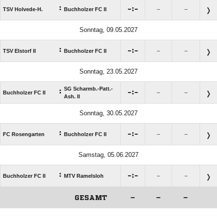
:

:

TSV Holvede-H.
Buchholzer FC II
–
–
Sonntag, 09.05.2027
:

:

TSV Elstorf II
Buchholzer FC II
–
–
Sonntag, 23.05.2027
SG Scharmb.-Patt.-
:

:

Buchholzer FC II
–
–
Ash. II
Sonntag, 30.05.2027
:

:

FC Rosengarten
Buchholzer FC II
–
–
Samstag, 05.06.2027
:

:

Buchholzer FC II
MTV Ramelsloh
–
–
GESAMT
–
–
–
ANZEIGE