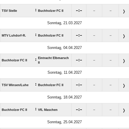
:

:

TSV Stelle
Buchholzer FC II
–
–
Sonntag, 21.03.2027
:

:

MTV Luhdorf-R.
Buchholzer FC II
–
–
Sonntag, 04.04.2027
Eintracht Elbmarsch
:

:

Buchholzer FC II
–
–
II
Sonntag, 11.04.2027
:

:

TSV Winsen/​Luhe
Buchholzer FC II
–
–
Sonntag, 18.04.2027
:

:

Buchholzer FC II
VfL Maschen
–
–
Sonntag, 25.04.2027