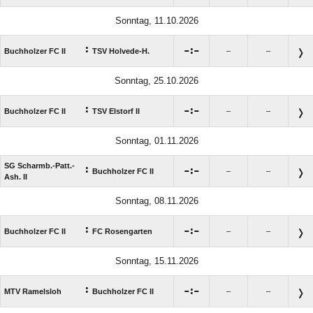
Sonntag, 11.10.2026
:

:

Buchholzer FC II
TSV Holvede-H.
–
–
Sonntag, 25.10.2026
:

:

Buchholzer FC II
TSV Elstorf II
–
–
Sonntag, 01.11.2026
SG Scharmb.-Patt.-
:

:

Buchholzer FC II
–
–
Ash. II
Sonntag, 08.11.2026
:

:

Buchholzer FC II
FC Rosengarten
–
–
Sonntag, 15.11.2026
:

:

MTV Ramelsloh
Buchholzer FC II
–
–