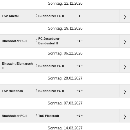
Sonntag, 22.11.2026
:

:

TSV Auetal
Buchholzer FC II
–
–
Sonntag, 29.11.2026
FC Jesteburg-
:

:

Buchholzer FC II
–
–
Bendestorf II
Sonntag, 06.12.2026
Eintracht Elbmarsch
:

:

Buchholzer FC II
–
–
II
Sonntag, 28.02.2027
:

:

TSV Heidenau
Buchholzer FC II
–
–
Sonntag, 07.03.2027
:

:

Buchholzer FC II
TuS Fleestedt
–
–
Sonntag, 14.03.2027