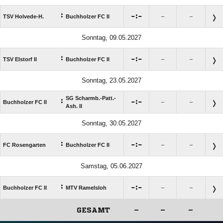
:

:

TSV Holvede-H.
Buchholzer FC II
–
–
Sonntag, 09.05.2027
:

:

TSV Elstorf II
Buchholzer FC II
–
–
Sonntag, 23.05.2027
SG Scharmb.-Patt.-
:

:

Buchholzer FC II
–
–
Ash. II
Sonntag, 30.05.2027
:

:

FC Rosengarten
Buchholzer FC II
–
–
Samstag, 05.06.2027
:

:

Buchholzer FC II
MTV Ramelsloh
–
–
GESAMT
–
–
–