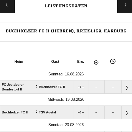
LEISTUNGSDATEN
BUCHHOLZER FC II (HERREN), KREISLIGA HARBURG
Heim
Gast
Erg.
Sonntag, 16.08.2026
FC Jesteburg-
:

:

Buchholzer FC II
–
–
Bendestorf II
Mittwoch, 19.08.2026
:

:

Buchholzer FC II
TSV Auetal
–
–
Sonntag, 23.08.2026