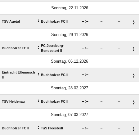
Sonntag, 22.11.2026
:

:

TSV Auetal
Buchholzer FC II
–
–
Sonntag, 29.11.2026
FC Jesteburg-
:

:

Buchholzer FC II
–
–
Bendestorf II
Sonntag, 06.12.2026
Eintracht Elbmarsch
:

:

Buchholzer FC II
–
–
II
Sonntag, 28.02.2027
:

:

TSV Heidenau
Buchholzer FC II
–
–
Sonntag, 07.03.2027
:

:

Buchholzer FC II
TuS Fleestedt
–
–