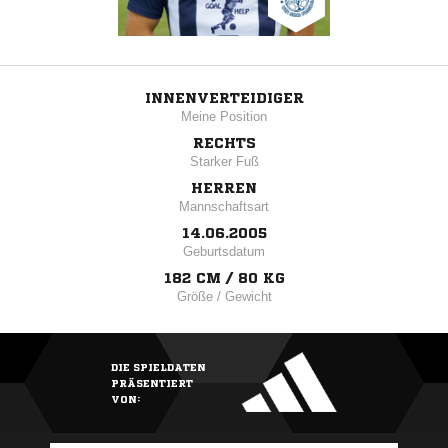
INNENVERTEIDIGER
Meine Position
RECHTS
Starker Fuß
HERREN
Mannschaftsart
14.06.2005
Geburtsdatum
182 CM / 80 KG
Größe / Gewicht
DIE SPIELDATEN
PRÄSENTIERT
VON: