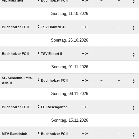

:

VfL Maschen
Buchholzer FC II
–
–
Sonntag, 11.10.2026
:

:

Buchholzer FC II
TSV Holvede-H.
–
–
Sonntag, 25.10.2026
:

:

Buchholzer FC II
TSV Elstorf II
–
–
Sonntag, 01.11.2026
SG Scharmb.-Patt.-
:

:

Buchholzer FC II
–
–
Ash. II
Sonntag, 08.11.2026
:

:

Buchholzer FC II
FC Rosengarten
–
–
Sonntag, 15.11.2026
:

:

MTV Ramelsloh
Buchholzer FC II
–
–