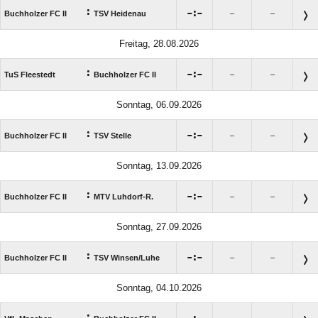
:

:

Buchholzer FC II
TSV Heidenau
–
–
Freitag, 28.08.2026
:

:

TuS Fleestedt
Buchholzer FC II
–
–
Sonntag, 06.09.2026
:

:

Buchholzer FC II
TSV Stelle
–
–
Sonntag, 13.09.2026
:

:

Buchholzer FC II
MTV Luhdorf-R.
–
–
Sonntag, 27.09.2026
:

:

Buchholzer FC II
TSV Winsen/​Luhe
–
–
Sonntag, 04.10.2026
: