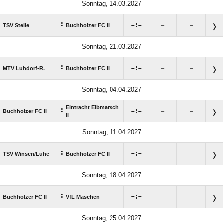
Sonntag, 14.03.2027
:

:

TSV Stelle
Buchholzer FC II
–
–
Sonntag, 21.03.2027
:

:

MTV Luhdorf-R.
Buchholzer FC II
–
–
Sonntag, 04.04.2027
Eintracht Elbmarsch
:

:

Buchholzer FC II
–
–
II
Sonntag, 11.04.2027
:

:

TSV Winsen/​Luhe
Buchholzer FC II
–
–
Sonntag, 18.04.2027
:

:

Buchholzer FC II
VfL Maschen
–
–
Sonntag, 25.04.2027