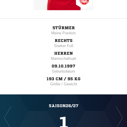
STÜRMER
Meine Position
RECHTS
Starker Fuß
HERREN
Mannschaftsart
09.10.1997
Geburtsdatum
193 CM / 95 KG
Größe / Gewicht
SAISON26/27
1