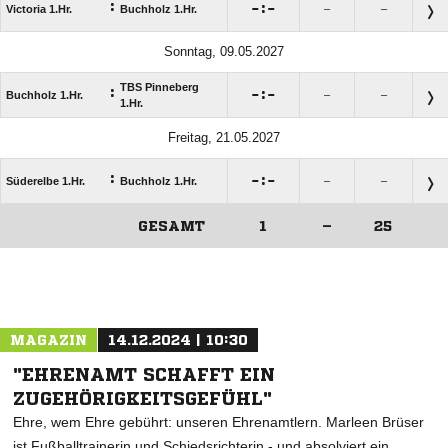
:

:

Victoria 1.Hr.
Buchholz 1.Hr.
–
–
Sonntag, 09.05.2027
TBS Pinneberg
:

:

Buchholz 1.Hr.
–
–
1.Hr.
Freitag, 21.05.2027
:

:

Süderelbe 1.Hr.
Buchholz 1.Hr.
–
–
GESAMT
1
–
25
ANZEIGE
MAGAZIN
14.12.2024 | 10:30
"EHRENAMT SCHAFFT EIN
ZUGEHÖRIGKEITSGEFÜHL"
Ehre, wem Ehre gebührt: unseren Ehrenamtlern. Marleen Brüser
ist Fußballtrainerin und Schiedsrichterin - und absolviert ein