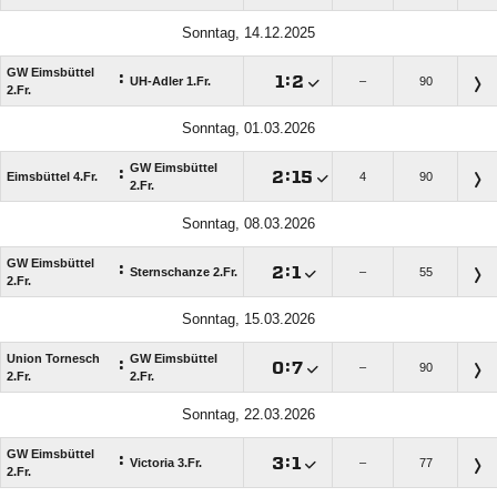
Sonntag, 14.12.2025
GW Eimsbüttel
:

:

UH-Adler 1.Fr.
–
90
2.Fr.
Sonntag, 01.03.2026
GW Eimsbüttel
:

:

Eimsbüttel 4.Fr.
4
90
2.Fr.
Sonntag, 08.03.2026
GW Eimsbüttel
:

:

Sternschanze 2.Fr.
–
55
2.Fr.
Sonntag, 15.03.2026
Union Tornesch
GW Eimsbüttel
:

:

–
90
2.Fr.
2.Fr.
Sonntag, 22.03.2026
GW Eimsbüttel
:

:

Victoria 3.Fr.
–
77
2.Fr.