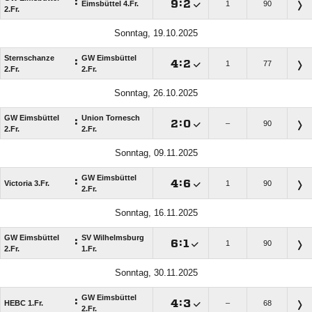
:

:

Eimsbüttel 4.Fr.
1
90
2.Fr.
Sonntag, 19.10.2025
Sternschanze
GW Eimsbüttel
:

:

1
77
2.Fr.
2.Fr.
Sonntag, 26.10.2025
GW Eimsbüttel
Union Tornesch
:

:

–
90
2.Fr.
2.Fr.
Sonntag, 09.11.2025
GW Eimsbüttel
:

:

Victoria 3.Fr.
1
90
2.Fr.
Sonntag, 16.11.2025
GW Eimsbüttel
SV Wilhelmsburg
:

:

1
90
2.Fr.
1.Fr.
Sonntag, 30.11.2025
GW Eimsbüttel
:

:

HEBC 1.Fr.
–
68
2.Fr.