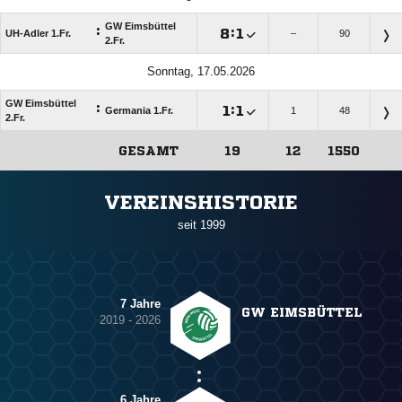
GW Eimsbüttel
:

:

UH-Adler 1.Fr.
–
90
2.Fr.
Sonntag, 17.05.2026
GW Eimsbüttel
:

:

Germania 1.Fr.
1
48
2.Fr.
GESAMT
19
12
1550
ANZEIGE
VEREINSHISTORIE
seit 1999
7 Jahre
GW EIMSBÜTTEL
2019 - 2026
6 Jahre