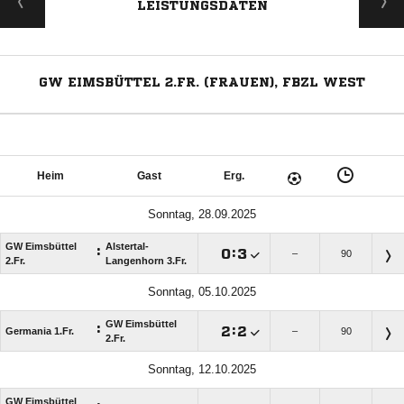
LEISTUNGSDATEN
GW EIMSBÜTTEL 2.FR. (FRAUEN), FBZL WEST
Heim
Gast
Erg.
Sonntag, 28.09.2025
GW Eimsbüttel
Alstertal-
:

:

–
90
2.Fr.
Langenhorn 3.Fr.
Sonntag, 05.10.2025
GW Eimsbüttel
:

:

Germania 1.Fr.
–
90
2.Fr.
Sonntag, 12.10.2025
GW Eimsbüttel