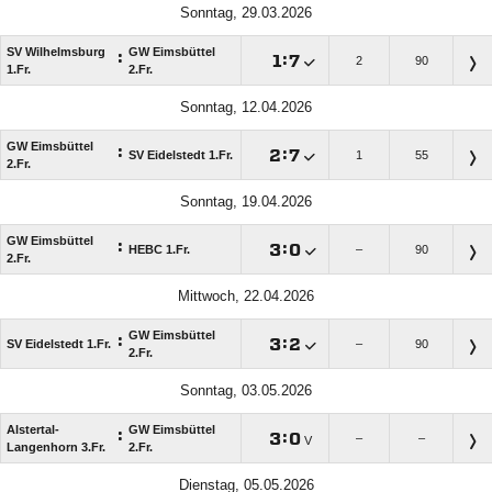
Sonntag, 29.03.2026
SV Wilhelmsburg
GW Eimsbüttel
:

:

2
90
1.Fr.
2.Fr.
Sonntag, 12.04.2026
GW Eimsbüttel
:

:

SV Eidelstedt 1.Fr.
1
55
2.Fr.
Sonntag, 19.04.2026
GW Eimsbüttel
:

:

HEBC 1.Fr.
–
90
2.Fr.
Mittwoch, 22.04.2026
GW Eimsbüttel
:

:

SV Eidelstedt 1.Fr.
–
90
2.Fr.
Sonntag, 03.05.2026
Alstertal-
GW Eimsbüttel
:

:

–
–
V
Langenhorn 3.Fr.
2.Fr.
Dienstag, 05.05.2026