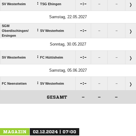
:

:

SV Westerheim
TSG Ehingen
–
–
Samstag, 22.05.2027
SGM
:

:

Oberdischingen/​
SV Westerheim
–
–
Ersingen
Sonntag, 30.05.2027
:

:

SV Westerheim
FC Hüttisheim
–
–
Samstag, 05.06.2027
:

:

FC Neenstetten
SV Westerheim
–
–
GESAMT
–
–
–
ANZEIGE
MAGAZIN
02.12.2024 | 07:00