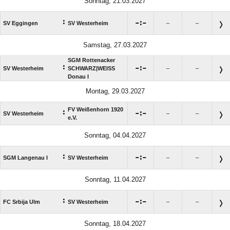
Sonntag, 21.03.2027
:

:

SV Eggingen
SV Westerheim
–
–
Samstag, 27.03.2027
SGM Rottenacker
:

:

SV Westerheim
SCHWARZ|WEISS
–
–
Donau I
Montag, 29.03.2027
FV Weißenhorn 1920
:

:

SV Westerheim
–
–
e.V.
Sonntag, 04.04.2027
:

:

SGM Langenau I
SV Westerheim
–
–
Sonntag, 11.04.2027
:

:

FC Srbija Ulm
SV Westerheim
–
–
Sonntag, 18.04.2027