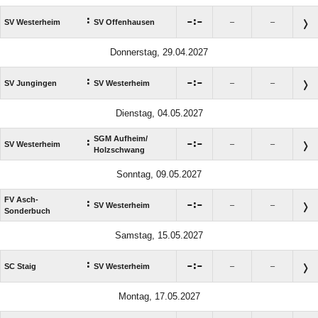
:

:

SV Westerheim
SV Offenhausen
–
–
Donnerstag, 29.04.2027
:

:

SV Jungingen
SV Westerheim
–
–
Dienstag, 04.05.2027
SGM Aufheim/​
:

:

SV Westerheim
–
–
Holzschwang
Sonntag, 09.05.2027
FV Asch-
:

:

SV Westerheim
–
–
Sonderbuch
Samstag, 15.05.2027
:

:

SC Staig
SV Westerheim
–
–
Montag, 17.05.2027