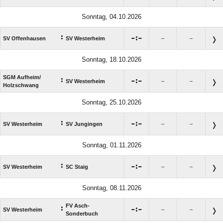
Sonntag, 04.10.2026
:

:

SV Offenhausen
SV Westerheim
–
–
Sonntag, 18.10.2026
SGM Aufheim/​
:

:

SV Westerheim
–
–
Holzschwang
Sonntag, 25.10.2026
:

:

SV Westerheim
SV Jungingen
–
–
Sonntag, 01.11.2026
:

:

SV Westerheim
SC Staig
–
–
Sonntag, 08.11.2026
FV Asch-
:

:

SV Westerheim
–
–
Sonderbuch