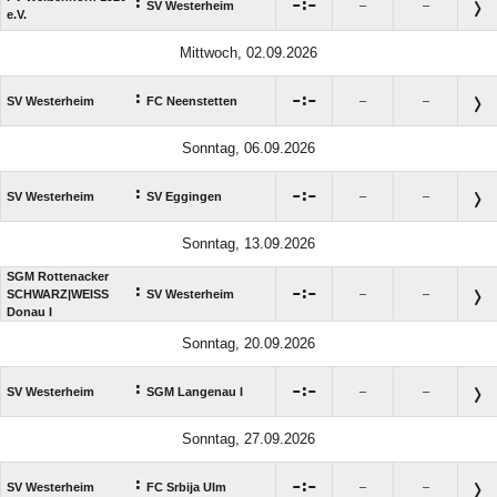
:

:

SV Westerheim
–
–
e.V.
Mittwoch, 02.09.2026
:

:

SV Westerheim
FC Neenstetten
–
–
Sonntag, 06.09.2026
:

:

SV Westerheim
SV Eggingen
–
–
Sonntag, 13.09.2026
SGM Rottenacker
:

:

SCHWARZ|WEISS
SV Westerheim
–
–
Donau I
Sonntag, 20.09.2026
:

:

SV Westerheim
SGM Langenau I
–
–
Sonntag, 27.09.2026
:

:

SV Westerheim
FC Srbija Ulm
–
–