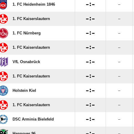

:

1. FC Heidenheim 1846
–

:

1. FC Kaiserslautern
–

:

1. FC Nürnberg
–

:

1. FC Kaiserslautern
–

:

VfL Osnabrück
–

:

1. FC Kaiserslautern
–

:

Holstein Kiel
–

:

1. FC Kaiserslautern
–

:

DSC Arminia Bielefeld
–

:

Hannover 96
–