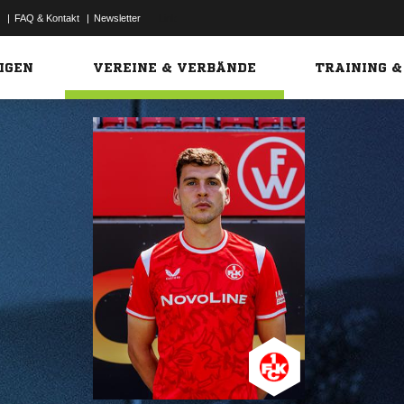
|
FAQ & Kontakt
|
Newsletter
Link
IGEN
VEREINE & VERBÄNDE
TRAINING &