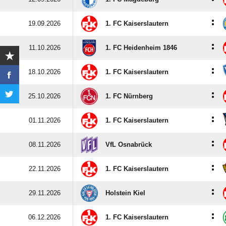
:
19.09.2026
1. FC Kaiserslautern
:
11.10.2026
1. FC Heidenheim 1846
:
18.10.2026
1. FC Kaiserslautern
:
25.10.2026
1. FC Nürnberg
:
01.11.2026
1. FC Kaiserslautern
:
08.11.2026
VfL Osnabrück
:
22.11.2026
1. FC Kaiserslautern
:
29.11.2026
Holstein Kiel
:
06.12.2026
1. FC Kaiserslautern