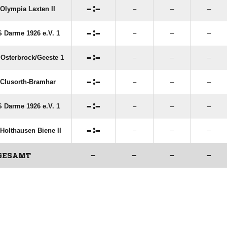

:

Olympia Laxten II
–
–
–

:

 Darme 1926 e.V. 1
–
–
–

:

Osterbrock/​Geeste 1
–
–
–

:

Clusorth-Bramhar
–
–
–

:

 Darme 1926 e.V. 1
–
–
–

:

Holthausen Biene II
–
–
–
GESAMT
–
–
–
–
ANZEIGE
ANZEIGE