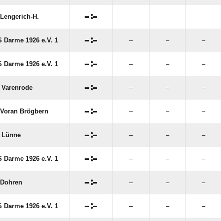

:

Lengerich-H.
–
–
–

:

 Darme 1926 e.V. 1
–
–
–

:

 Darme 1926 e.V. 1
–
–
–

:

Varenrode
–
–
–

:

Voran Brögbern
–
–
–

:

 Lünne
–
–
–

:

 Darme 1926 e.V. 1
–
–
–

:

 Dohren
–
–
–

:

 Darme 1926 e.V. 1
–
–
–