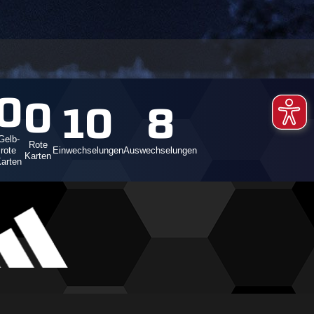
0
0
10
8
Gelb-
Rote
rote
Einwechselungen
Auswechselungen
Karten
arten