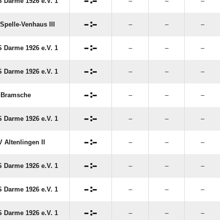

:

 Darme 1926 e.V. 1
–
–
–

:

Spelle-Venhaus III
–
–
–

:

 Darme 1926 e.V. 1
–
–
–

:

 Darme 1926 e.V. 1
–
–
–

:

 Bramsche
–
–
–

:

 Darme 1926 e.V. 1
–
–
–

:

 Altenlingen II
–
–
–

:

 Darme 1926 e.V. 1
–
–
–

:

 Darme 1926 e.V. 1
–
–
–

:

 Darme 1926 e.V. 1
–
–
–