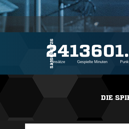
SAISON25/26
24
1360
1
Einsätze
Gespielte Minuten
Punkt
DIE SP