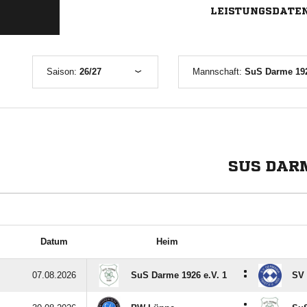
LEISTUNGSDATE
Saison:
26/27
Mannschaft:
SuS Darme 1926
SUS DARM
Datum
Heim
:
07.08.2026
SuS Darme 1926 e.V. 1
SV 