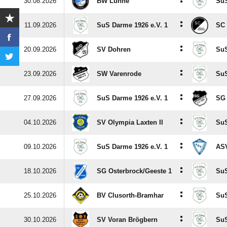
:
30.08.2026
BW Lünne
SuS
:
11.09.2026
SuS Darme 1926 e.V. 1
SC 
:
20.09.2026
SV Dohren
SuS
:
23.09.2026
SW Varenrode
SuS
:
27.09.2026
SuS Darme 1926 e.V. 1
SG
:
04.10.2026
SV Olympia Laxten II
SuS
:
09.10.2026
SuS Darme 1926 e.V. 1
ASV
:
18.10.2026
SG Osterbrock/​Geeste 1
SuS
:
25.10.2026
BV Clusorth-Bramhar
SuS
:
30.10.2026
SV Voran Brögbern
SuS