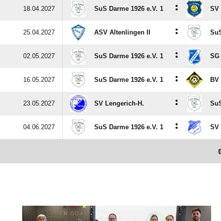
:
18.04.2027
SuS Darme 1926 e.V. 1
SV 
:
25.04.2027
ASV Altenlingen II
SuS
:
02.05.2027
SuS Darme 1926 e.V. 1
SG 
:
16.05.2027
SuS Darme 1926 e.V. 1
BV 
:
23.05.2027
SV Lengerich-H.
SuS
:
04.06.2027
SuS Darme 1926 e.V. 1
SV 