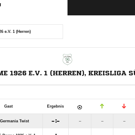
N
 e.V. 1 (Herren)
E 1926 E.V. 1 (HERREN), KREISLIGA 
Gast
Ergebnis

:

Germania Twist
–
–
–