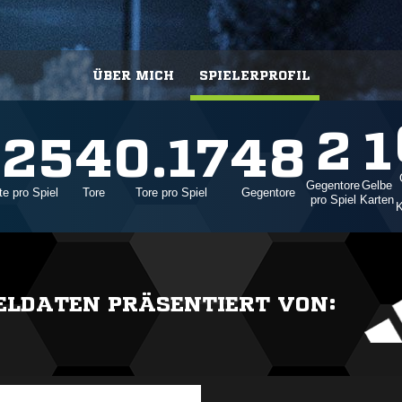
ÜBER MICH
SPIELERPROFIL
2
1
.25
4
0.17
48
Gegentore
Gelbe
e pro Spiel
Tore
Tore pro Spiel
Gegentore
pro Spiel
Karten
K
IELDATEN PRÄSENTIERT VON: