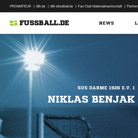
PROMATEUR
|
dfb.de
|
dfb-efootball.de
|
Fan Club Nationalmannschaft
|
Partner
FUSSBALL.DE
NEWS
L
SUS DARME 1926 E.V. 1
NIKLAS BENJAK