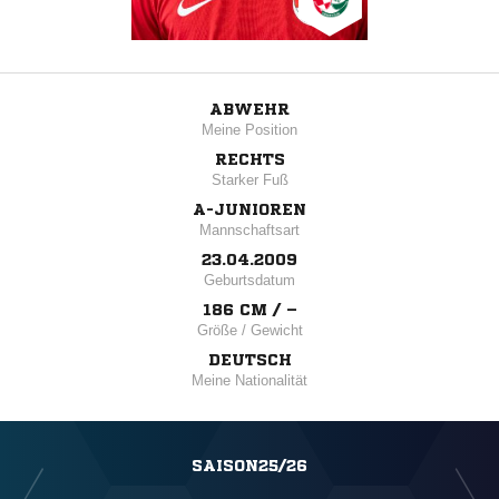
ABWEHR
Meine Position
RECHTS
Starker Fuß
A-JUNIOREN
Mannschaftsart
23.04.2009
Geburtsdatum
186 CM / –
Größe / Gewicht
DEUTSCH
Meine Nationalität
SAISON25/26