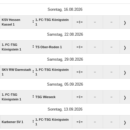
Sonntag, 16.08.2026
KSV Hessen
1. FC-TSG Königstein
:

:

–
–
Kassel 1
1
Samstag, 22.08.2026
1. FC-TSG
:

:

TS Ober-Roden 1
–
–
Königstein 1
Samstag, 29.08.2026
SKV RW Darmstadt
1. FC-TSG Königstein
:

:

–
–
1
1
Samstag, 05.09.2026
1. FC-TSG
:

:

TSG Wieseck
–
–
Königstein 1
Sonntag, 13.09.2026
1. FC-TSG Königstein
:

:

Karbener SV 1
–
–
1