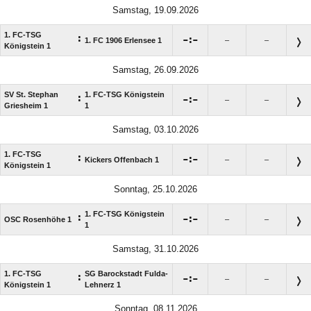
Samstag, 19.09.2026
1. FC-TSG
:

:

1. FC 1906 Erlensee 1
–
–
Königstein 1
Samstag, 26.09.2026
SV St. Stephan
1. FC-TSG Königstein
:

:

–
–
Griesheim 1
1
Samstag, 03.10.2026
1. FC-TSG
:

:

Kickers Offenbach 1
–
–
Königstein 1
Sonntag, 25.10.2026
1. FC-TSG Königstein
:

:

OSC Rosenhöhe 1
–
–
1
Samstag, 31.10.2026
1. FC-TSG
SG Barockstadt Fulda-
:

:

–
–
Königstein 1
Lehnerz 1
Sonntag, 08.11.2026