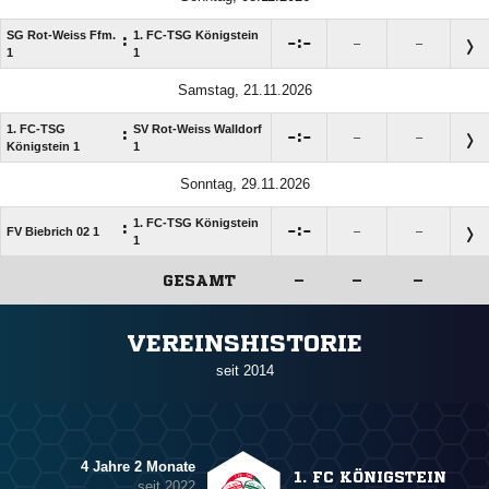
SG Rot-Weiss Ffm.
1. FC-TSG Königstein
:

:

–
–
1
1
Samstag, 21.11.2026
1. FC-TSG
SV Rot-Weiss Walldorf
:

:

–
–
Königstein 1
1
Sonntag, 29.11.2026
1. FC-TSG Königstein
:

:

FV Biebrich 02 1
–
–
1
GESAMT
–
–
–
ANZEIGE
VEREINSHISTORIE
seit 2014
4 Jahre 2 Monate
1. FC KÖNIGSTEIN
seit 2022