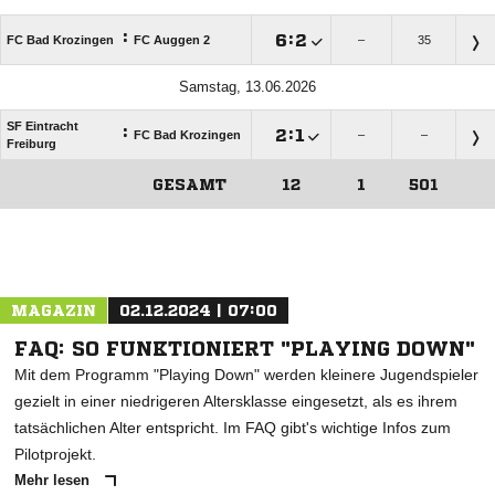
:

:

FC Bad Krozingen
FC Auggen 2
–
35
Samstag, 13.06.2026
SF Eintracht
:

:

FC Bad Krozingen
–
–
Freiburg
GESAMT
12
1
501
ANZEIGE
MAGAZIN
02.12.2024 | 07:00
FAQ: SO FUNKTIONIERT "PLAYING DOWN"
Mit dem Programm "Playing Down" werden kleinere Jugendspieler
gezielt in einer niedrigeren Altersklasse eingesetzt, als es ihrem
tatsächlichen Alter entspricht. Im FAQ gibt's wichtige Infos zum
Pilotprojekt.
Mehr lesen