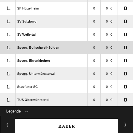
1.
0
SF Hügelheim
0
0 : 0
1.
0
SV Sulzburg
0
0 : 0
1.
0
SV Weilertal
0
0 : 0
1.
0
Spvgg. Bollschweil-Sölden
0
0 : 0
1.
0
Spvgg. Ehrenkirchen
0
0 : 0
1.
0
Spvgg. Untermünstertal
0
0 : 0
1.
0
Staufener SC
0
0 : 0
1.
0
TUS Obermünstertal
0
0 : 0
Legende
KADER