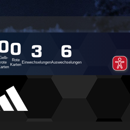
0
0
3
6
Gelb-
Rote
rote
Einwechselungen
Auswechselungen
Karten
arten