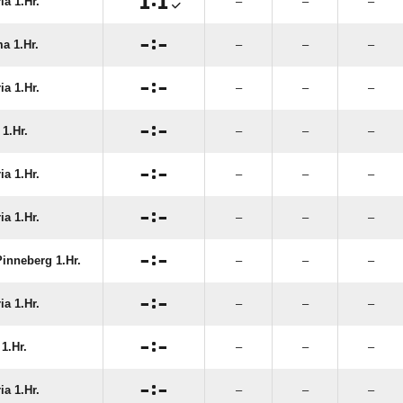

:

ia 1.Hr.
–
–
–

:

a 1.Hr.
–
–
–

:

ia 1.Hr.
–
–
–

:

 1.Hr.
–
–
–

:

ia 1.Hr.
–
–
–

:

ia 1.Hr.
–
–
–

:

inneberg 1.Hr.
–
–
–

:

ia 1.Hr.
–
–
–

:

1.Hr.
–
–
–

:

ia 1.Hr.
–
–
–