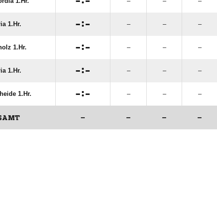

:

rdia 1.Hr.
–
–
–

:

ia 1.Hr.
–
–
–

:

olz 1.Hr.
–
–
–

:

ia 1.Hr.
–
–
–

:

heide 1.Hr.
–
–
–
SAMT
–
–
–
–
ANZEIGE
ANZEIGE