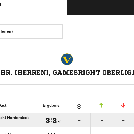
N
(Herren)
.HR. (HERREN), GAMESRIGHT OBERLI
ast
Ergebnis
acht Norderstedt

:

–
–
–