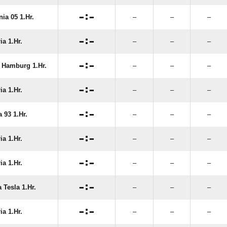

:

nia 05 1.Hr.
–
–
–

:

ia 1.Hr.
–
–
–

:

Hamburg 1.Hr.
–
–
–

:

ia 1.Hr.
–
–
–

:

 93 1.Hr.
–
–
–

:

ia 1.Hr.
–
–
–

:

ia 1.Hr.
–
–
–

:

 Tesla 1.Hr.
–
–
–

:

ia 1.Hr.
–
–
–