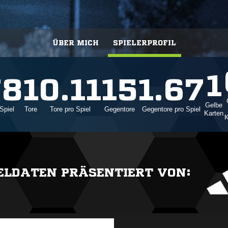
ÜBER MICH
SPIELERPROFIL
1
78
1
0.11
15
1.67
Gelbe
Spiel
Tore
Tore pro Spiel
Gegentore
Gegentore pro Spiel
Karten
K
IELDATEN PRÄSENTIERT VON: