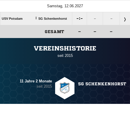
Samstag, 12.06.2027
:

:

USV Potsdam
SG Schenkenhorst
–
–
GESAMT
–
–
–
ANZEIGE
VEREINSHISTORIE
seit 2015
11 Jahre 2 Monate
SG SCHENKENHORST
seit 2015