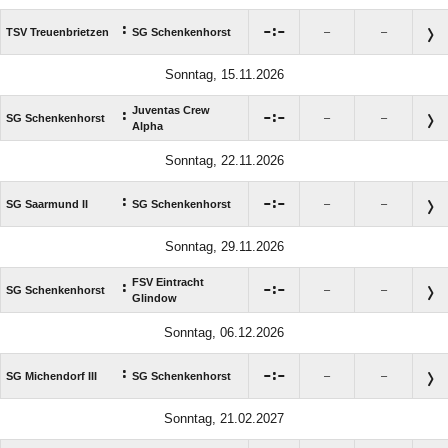
:

:

TSV Treuenbrietzen
SG Schenkenhorst
–
–
Sonntag, 15.11.2026
Juventas Crew
:

:

SG Schenkenhorst
–
–
Alpha
Sonntag, 22.11.2026
:

:

SG Saarmund II
SG Schenkenhorst
–
–
Sonntag, 29.11.2026
FSV Eintracht
:

:

SG Schenkenhorst
–
–
Glindow
Sonntag, 06.12.2026
:

:

SG Michendorf III
SG Schenkenhorst
–
–
Sonntag, 21.02.2027