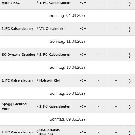
:

:

Hertha BSC
1. FC Kaiserslautern
–
–
Sonntag, 04.04.2027
:

:

1. FC Kaiserslautern
VfL Osnabrück
–
–
Sonntag, 11.04.2027
:

:

SG Dynamo Dresden
1. FC Kaiserslautern
–
–
Sonntag, 18.04.2027
:

:

1. FC Kaiserslautern
Holstein Kiel
–
–
Sonntag, 25.04.2027
SpVgg Greuther
:

:

1. FC Kaiserslautern
–
–
Fürth
Sonntag, 09.05.2027
DSC Arminia
:

:

1. FC Kaiserslautern
–
–
Bielefeld