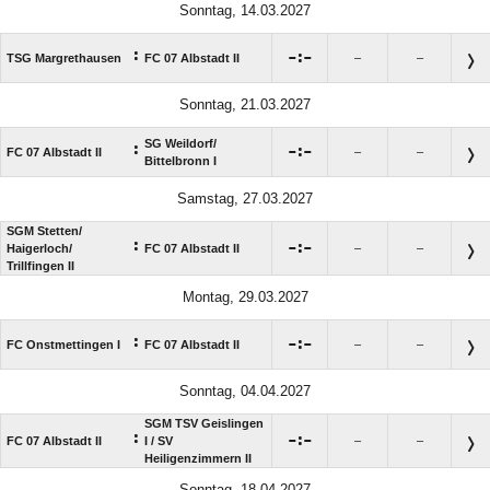
Sonntag, 14.03.2027
:

:

TSG Margrethausen
FC 07 Albstadt II
–
–
Sonntag, 21.03.2027
SG Weildorf/​
:

:

FC 07 Albstadt II
–
–
Bittelbronn I
Samstag, 27.03.2027
SGM Stetten/​
:

:

Haigerloch/​
FC 07 Albstadt II
–
–
Trillfingen II
Montag, 29.03.2027
:

:

FC Onstmettingen I
FC 07 Albstadt II
–
–
Sonntag, 04.04.2027
SGM TSV Geislingen
:

:

FC 07 Albstadt II
I /​ SV
–
–
Heiligenzimmern II
Sonntag, 18.04.2027