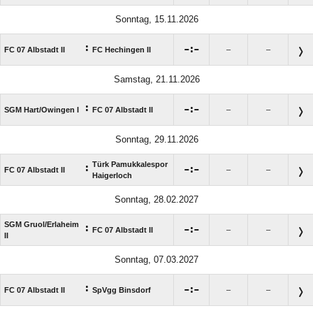
Sonntag, 15.11.2026
:

:

FC 07 Albstadt II
FC Hechingen II
–
–
Samstag, 21.11.2026
:

:

SGM Hart/​Owingen I
FC 07 Albstadt II
–
–
Sonntag, 29.11.2026
Türk Pamukkalespor
:

:

FC 07 Albstadt II
–
–
Haigerloch
Sonntag, 28.02.2027
SGM Gruol/​Erlaheim
:

:

FC 07 Albstadt II
–
–
II
Sonntag, 07.03.2027
:

:

FC 07 Albstadt II
SpVgg Binsdorf
–
–