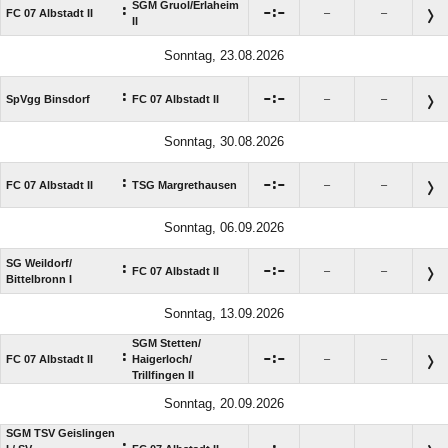
SGM Gruol/​Erlaheim
:

:

FC 07 Albstadt II
–
–
II
Sonntag, 23.08.2026
:

:

SpVgg Binsdorf
FC 07 Albstadt II
–
–
Sonntag, 30.08.2026
:

:

FC 07 Albstadt II
TSG Margrethausen
–
–
Sonntag, 06.09.2026
SG Weildorf/​
:

:

FC 07 Albstadt II
–
–
Bittelbronn I
Sonntag, 13.09.2026
SGM Stetten/​
:

:

FC 07 Albstadt II
Haigerloch/​
–
–
Trillfingen II
Sonntag, 20.09.2026
SGM TSV Geislingen
: