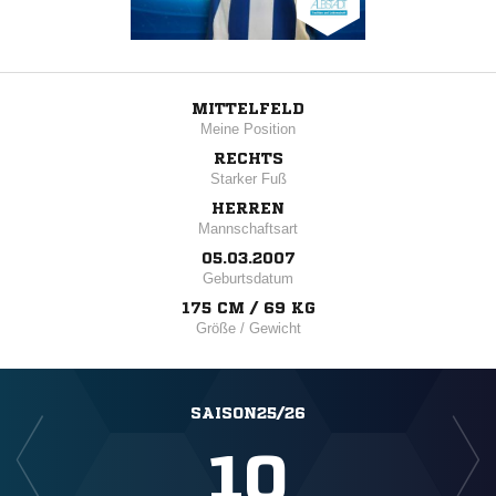
MITTELFELD
Meine Position
RECHTS
Starker Fuß
HERREN
Mannschaftsart
05.03.2007
Geburtsdatum
175 CM / 69 KG
Größe / Gewicht
SAISON25/26
10