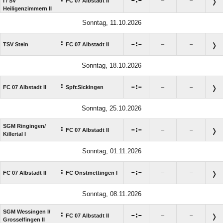

:

I /​ SV
FC 07 Albstadt II
–
–
Heiligenzimmern II
Sonntag, 11.10.2026
:

:

TSV Stein
FC 07 Albstadt II
–
–
Sonntag, 18.10.2026
:

:

FC 07 Albstadt II
Spfr.Sickingen
–
–
Sonntag, 25.10.2026
SGM Ringingen/​
:

:

FC 07 Albstadt II
–
–
Killertal I
Sonntag, 01.11.2026
:

:

FC 07 Albstadt II
FC Onstmettingen I
–
–
Sonntag, 08.11.2026
SGM Wessingen I/​
:

:

FC 07 Albstadt II
–
–
Grosselfingen II