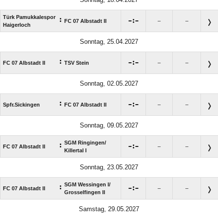
Türk Pamukkalespor
:

:

FC 07 Albstadt II
–
–
Haigerloch
Sonntag, 25.04.2027
:

:

FC 07 Albstadt II
TSV Stein
–
–
Sonntag, 02.05.2027
:

:

Spfr.Sickingen
FC 07 Albstadt II
–
–
Sonntag, 09.05.2027
SGM Ringingen/​
:

:

FC 07 Albstadt II
–
–
Killertal I
Sonntag, 23.05.2027
SGM Wessingen I/​
:

:

FC 07 Albstadt II
–
–
Grosselfingen II
Samstag, 29.05.2027