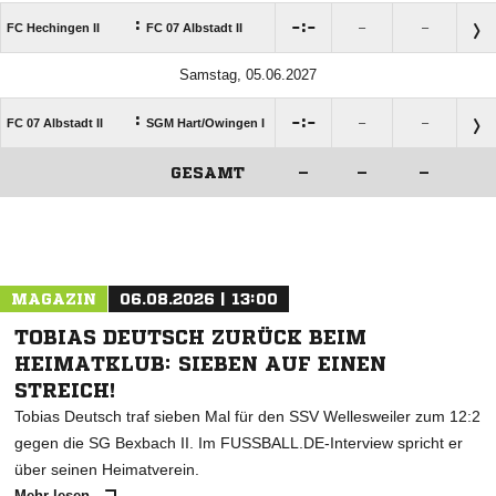
:

:

FC Hechingen II
FC 07 Albstadt II
–
–
Samstag, 05.06.2027
:

:

FC 07 Albstadt II
SGM Hart/​Owingen I
–
–
GESAMT
–
–
–
ANZEIGE
MAGAZIN
06.08.2026 | 13:00
TOBIAS DEUTSCH ZURÜCK BEIM
HEIMATKLUB: SIEBEN AUF EINEN
STREICH!
Tobias Deutsch traf sieben Mal für den SSV Wellesweiler zum 12:2
gegen die SG Bexbach II. Im FUSSBALL.DE-Interview spricht er
über seinen Heimatverein.
Mehr lesen