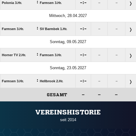
:

:

Polonia 3.Hr.
Farmsen 3.Hr.
–
–
Mittwoch, 28.04.2027
:

:

Farmsen 3.Hr.
SV Barmbek 1.Hr.
–
–
Sonntag, 09.05.2027
:

:

Horner TV 2.Hr.
Farmsen 3.Hr.
–
–
Sonntag, 23.05.2027
:

:

Farmsen 3.Hr.
Hellbrook 2.Hr.
–
–
GESAMT
–
–
–
ANZEIGE
VEREINSHISTORIE
seit 2014