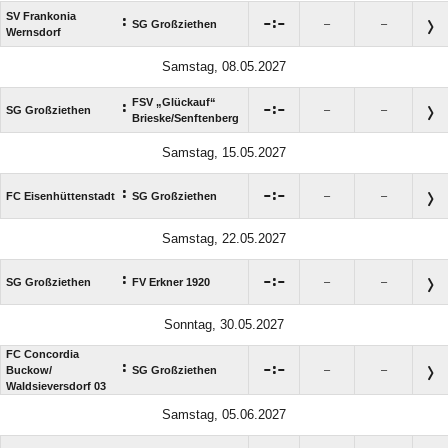
SV Frankonia
:

:

SG Großziethen
–
–
Wernsdorf
Samstag, 08.05.2027
FSV „Glückauf“
:

:

SG Großziethen
–
–
Brieske/​Senftenberg
Samstag, 15.05.2027
:

:

FC Eisenhüttenstadt
SG Großziethen
–
–
Samstag, 22.05.2027
:

:

SG Großziethen
FV Erkner 1920
–
–
Sonntag, 30.05.2027
FC Concordia
:

:

Buckow/​
SG Großziethen
–
–
Waldsieversdorf 03
Samstag, 05.06.2027