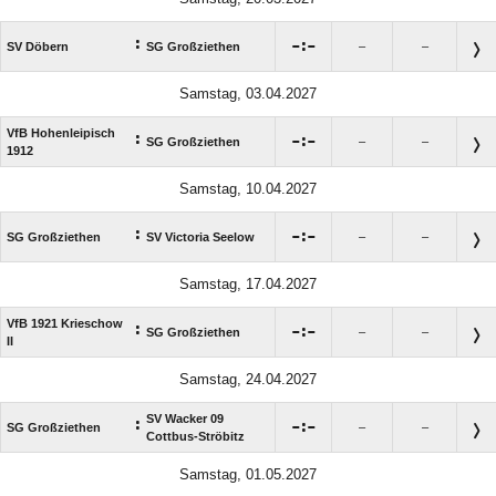
:

:

SV Döbern
SG Großziethen
–
–
Samstag, 03.04.2027
VfB Hohenleipisch
:

:

SG Großziethen
–
–
1912
Samstag, 10.04.2027
:

:

SG Großziethen
SV Victoria Seelow
–
–
Samstag, 17.04.2027
VfB 1921 Krieschow
:

:

SG Großziethen
–
–
II
Samstag, 24.04.2027
SV Wacker 09
:

:

SG Großziethen
–
–
Cottbus-Ströbitz
Samstag, 01.05.2027