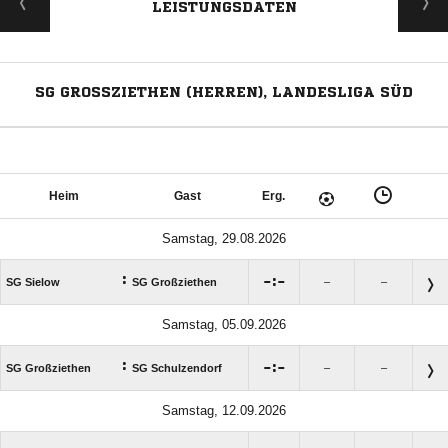
LEISTUNGSDATEN
SG GROSSZIETHEN (HERREN), LANDESLIGA SÜD
Heim
Gast
Erg.
Samstag, 29.08.2026
:

:

SG Sielow
SG Großziethen
–
–
Samstag, 05.09.2026
:

:

SG Großziethen
SG Schulzendorf
–
–
Samstag, 12.09.2026