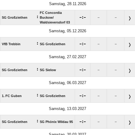
Samstag, 28.11.2026
FC Concordia
:

:

SG Großziethen
Buckow/​
–
–
Waldsieversdorf 03
Samstag, 05.12.2026
:

:

VfB Trebbin
SG Großziethen
–
–
Samstag, 27.02.2027
:

:

SG Großziethen
SG Sielow
–
–
Samstag, 06.03.2027
:

:

1. FC Guben
SG Großziethen
–
–
Samstag, 13.03.2027
:

:

SG Großziethen
SG Phönix Wildau 95
–
–
Samstag, 20.03.2027