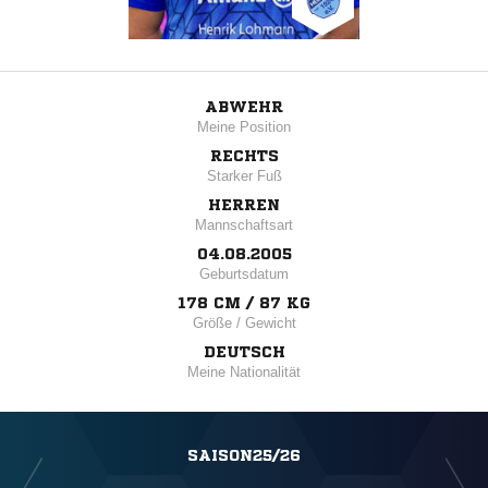
ABWEHR
Meine Position
RECHTS
Starker Fuß
HERREN
Mannschaftsart
04.08.2005
Geburtsdatum
178 CM / 87 KG
Größe / Gewicht
DEUTSCH
Meine Nationalität
SAISON25/26