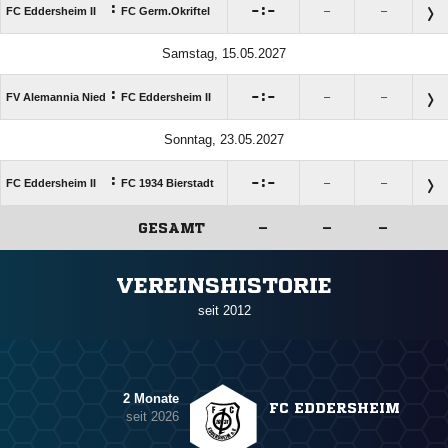
:

:

FC Eddersheim II
FC Germ.Okriftel
–
–
Samstag, 15.05.2027
:

:

FV Alemannia Nied
FC Eddersheim II
–
–
Sonntag, 23.05.2027
:

:

FC Eddersheim II
FC 1934 Bierstadt
–
–
GESAMT
–
–
–
ANZEIGE
VEREINSHISTORIE
seit 2012
2 Monate
FC EDDERSHEIM
seit 2026