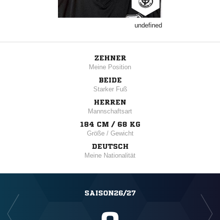
undefined
ZEHNER
Meine Position
BEIDE
Starker Fuß
HERREN
Mannschaftsart
184 CM / 68 KG
Größe / Gewicht
DEUTSCH
Meine Nationalität
SAISON26/27