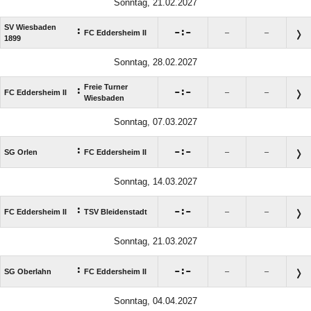
Sonntag, 21.02.2027
SV Wiesbaden
:

:

FC Eddersheim II
–
–
1899
Sonntag, 28.02.2027
Freie Turner
:

:

FC Eddersheim II
–
–
Wiesbaden
Sonntag, 07.03.2027
:

:

SG Orlen
FC Eddersheim II
–
–
Sonntag, 14.03.2027
:

:

FC Eddersheim II
TSV Bleidenstadt
–
–
Sonntag, 21.03.2027
:

:

SG Oberlahn
FC Eddersheim II
–
–
Sonntag, 04.04.2027