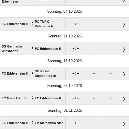
Erbenheim
Sonntag, 04.10.2026
FC TÜRK
:

:

FC Eddersheim II
–
–
Kelsterbach
Sonntag, 11.10.2026
SG Germania
:

:

FC Eddersheim II
–
–
Wiesbaden
Sonntag, 18.10.2026
SG Nassau
:

:

FC Eddersheim II
–
–
Diedenbergen
Sonntag, 25.10.2026
:

:

FC Germ.Okriftel
FC Eddersheim II
–
–
Sonntag, 01.11.2026
:

:

FC Eddersheim II
FV Alemannia Nied
–
–