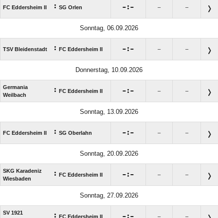
:

:

FC Eddersheim II
SG Orlen
–
–
Sonntag, 06.09.2026
:

:

TSV Bleidenstadt
FC Eddersheim II
–
–
Donnerstag, 10.09.2026
Germania
:

:

FC Eddersheim II
–
–
Weilbach
Sonntag, 13.09.2026
:

:

FC Eddersheim II
SG Oberlahn
–
–
Sonntag, 20.09.2026
SKG Karadeniz
:

:

FC Eddersheim II
–
–
Wiesbaden
Sonntag, 27.09.2026
SV 1921
:

:

FC Eddersheim II
–
–