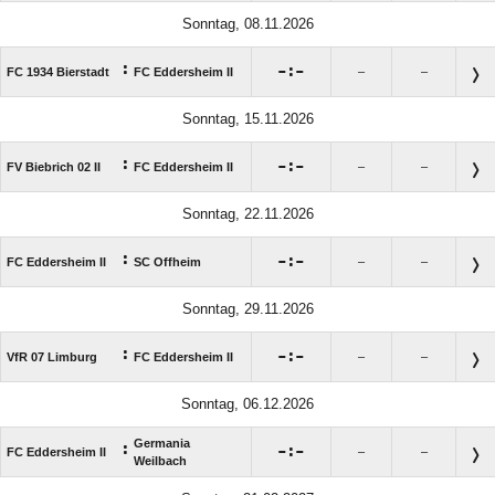
Sonntag, 08.11.2026
:

:

FC 1934 Bierstadt
FC Eddersheim II
–
–
Sonntag, 15.11.2026
:

:

FV Biebrich 02 II
FC Eddersheim II
–
–
Sonntag, 22.11.2026
:

:

FC Eddersheim II
SC Offheim
–
–
Sonntag, 29.11.2026
:

:

VfR 07 Limburg
FC Eddersheim II
–
–
Sonntag, 06.12.2026
Germania
:

:

FC Eddersheim II
–
–
Weilbach