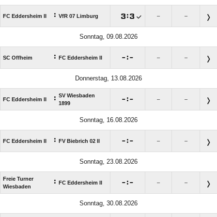
:

:

FC Eddersheim II
VfR 07 Limburg
–
–
Sonntag, 09.08.2026
:

:

SC Offheim
FC Eddersheim II
–
–
Donnerstag, 13.08.2026
SV Wiesbaden
:

:

FC Eddersheim II
–
–
1899
Sonntag, 16.08.2026
:

:

FC Eddersheim II
FV Biebrich 02 II
–
–
Sonntag, 23.08.2026
Freie Turner
:

:

FC Eddersheim II
–
–
Wiesbaden
Sonntag, 30.08.2026