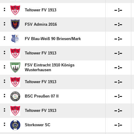
:

:

Teltower FV 1913
:

:

FSV Admira 2016
:

:

FV Blau-Weiß 90 Briesen/​Mark
:

:

Teltower FV 1913
FSV Eintracht 1910 Königs
:

:

Wusterhausen
:

:

Teltower FV 1913
:

:

BSC Preußen 07 II
:

:

Teltower FV 1913
:

:

Storkower SC