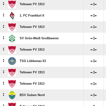
:

:

Teltower FV 1913
:

:

1. FC Frankfurt II
:

:

Teltower FV 1913
:

:

SV Grün-Weiß Großbeeren
:

:

Teltower FV 1913
:

:

TSG Lübbenau 63
:

:

Teltower FV 1913
:

:

Teltower FV 1913
:

:

BSV Guben Nord