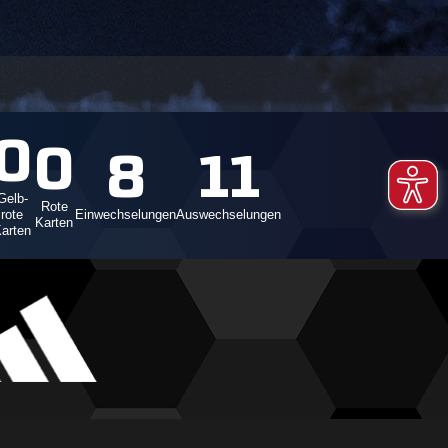
0
0
8
11
Gelb-
Rote
rote
Einwechselungen
Auswechselungen
Karten
arten