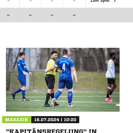
–
–
–
–
Zum Spiel
–
–
–
–
MAGAZIN
16.07.2024 | 10:20
"KAPITÄNSREGELUNG" IN