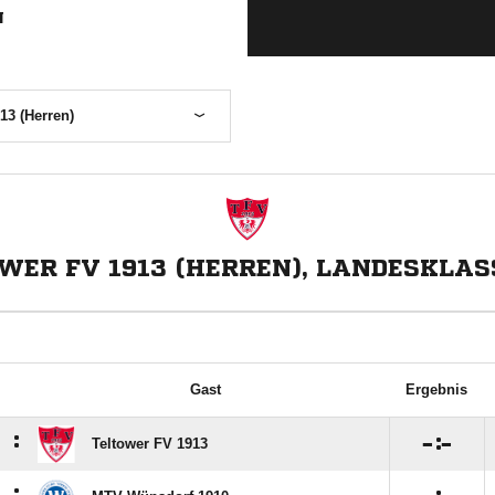
N
13 (Herren)
WER FV 1913 (HERREN), LANDESKLAS
Gast
Ergebnis
:

:

Teltower FV 1913