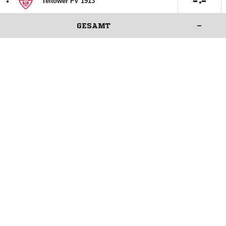
:

:

Teltower FV 1913
GESAMT
–
ANZEIGE
ANZEIGE