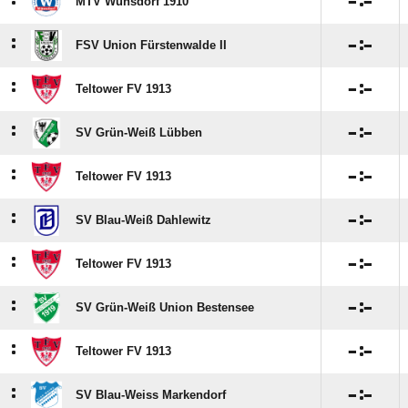
:

:

MTV Wünsdorf 1910
:

:

FSV Union Fürstenwalde II
:

:

Teltower FV 1913
:

:

SV Grün-Weiß Lübben
:

:

Teltower FV 1913
:

:

SV Blau-Weiß Dahlewitz
:

:

Teltower FV 1913
:

:

SV Grün-Weiß Union Bestensee
:

:

Teltower FV 1913
:

:

SV Blau-Weiss Markendorf