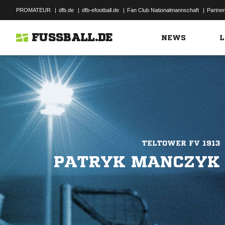
PROMATEUR
|
dfb.de
|
dfb-efootball.de
|
Fan Club Nationalmannschaft
|
Partner
FUSSBALL.DE
NEWS
L
TELTOWER FV 1913
PATRYK MANCZYK