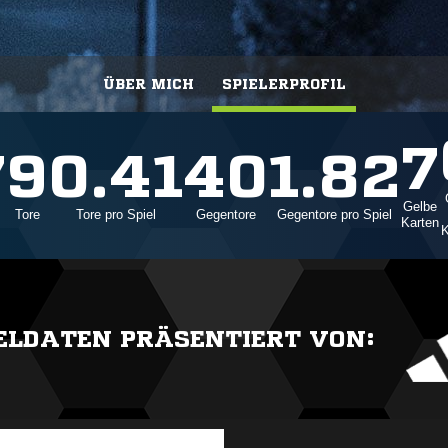
ÜBER MICH
SPIELERPROFIL
7
7
9
0.41
40
1.82
Gelbe
Tore
Tore pro Spiel
Gegentore
Gegentore pro Spiel
Karten
K
IELDATEN PRÄSENTIERT VON: