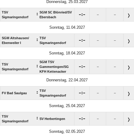
Donnerstag, 25.03.2027
TSV
SGM SC Blönried/​SV
:

:

–
–
Sigmaringendorf
Ebersbach
Sonntag, 11.04.2027
SGM Altshausen/​
TSV
:

:

–
–
Ebenweiler I
Sigmaringendorf
Sonntag, 18.04.2027
SGM TSV
TSV
:

:

Gammertingen/​SG
–
–
Sigmaringendorf
KFH Kettenacker
Donnerstag, 22.04.2027
TSV
:

:

FV Bad Saulgau
–
–
Sigmaringendorf
Sonntag, 25.04.2027
TSV
:

:

SV Herbertingen
–
–
Sigmaringendorf
Sonntag, 02.05.2027