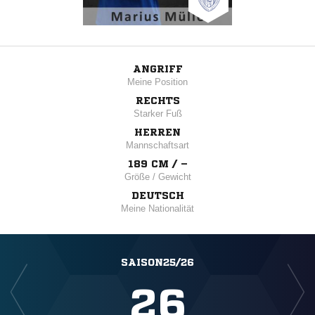
ANGRIFF
Meine Position
RECHTS
Starker Fuß
HERREN
Mannschaftsart
189 CM / –
Größe / Gewicht
DEUTSCH
Meine Nationalität
SAISON25/26
26