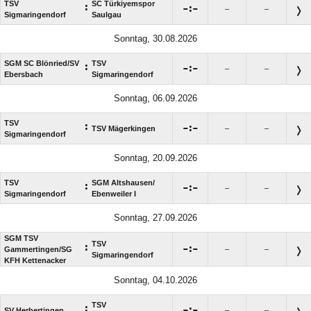
TSV
SC Türkiyemspor
:

:

–
–
Sigmaringendorf
Saulgau
Sonntag, 30.08.2026
SGM SC Blönried/​SV
TSV
:

:

–
–
Ebersbach
Sigmaringendorf
Sonntag, 06.09.2026
TSV
:

:

TSV Mägerkingen
–
–
Sigmaringendorf
Sonntag, 20.09.2026
TSV
SGM Altshausen/​
:

:

–
–
Sigmaringendorf
Ebenweiler I
Sonntag, 27.09.2026
SGM TSV
TSV
:

:

Gammertingen/​SG
–
–
Sigmaringendorf
KFH Kettenacker
Sonntag, 04.10.2026
TSV
:

:

SV Herbertingen
–
–