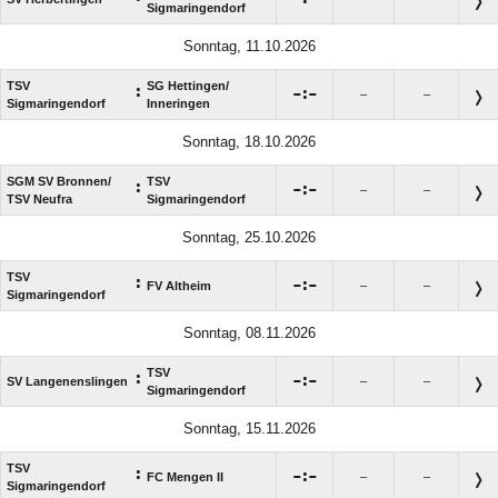
Sigmaringendorf
Sonntag, 11.10.2026
TSV
SG Hettingen/​
:

:

–
–
Sigmaringendorf
Inneringen
Sonntag, 18.10.2026
SGM SV Bronnen/​
TSV
:

:

–
–
TSV Neufra
Sigmaringendorf
Sonntag, 25.10.2026
TSV
:

:

FV Altheim
–
–
Sigmaringendorf
Sonntag, 08.11.2026
TSV
:

:

SV Langenenslingen
–
–
Sigmaringendorf
Sonntag, 15.11.2026
TSV
:

:

FC Mengen II
–
–
Sigmaringendorf