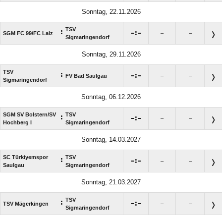
Sonntag, 22.11.2026
TSV
:

:

SGM FC 99/​FC Laiz
–
–
Sigmaringendorf
Sonntag, 29.11.2026
TSV
:

:

FV Bad Saulgau
–
–
Sigmaringendorf
Sonntag, 06.12.2026
SGM SV Bolstern/​SV
TSV
:

:

–
–
Hochberg I
Sigmaringendorf
Sonntag, 14.03.2027
SC Türkiyemspor
TSV
:

:

–
–
Saulgau
Sigmaringendorf
Sonntag, 21.03.2027
TSV
:

:

TSV Mägerkingen
–
–
Sigmaringendorf