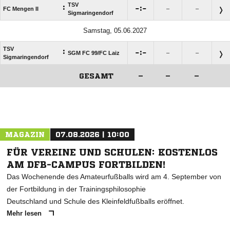
TSV
:

:

FC Mengen II
–
–
Sigmaringendorf
Samstag, 05.06.2027
TSV
:

:

SGM FC 99/​FC Laiz
–
–
Sigmaringendorf
GESAMT
–
–
–
ANZEIGE
MAGAZIN
07.08.2026 | 10:00
FÜR VEREINE UND SCHULEN: KOSTENLOS
AM DFB-CAMPUS FORTBILDEN!
Das Wochenende des Amateurfußballs wird am 4. September von
der Fortbildung in der Trainingsphilosophie
Deutschland und Schule des Kleinfeldfußballs eröffnet.
Mehr lesen