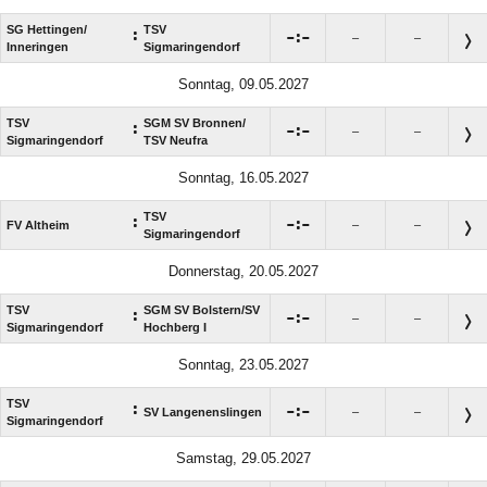
SG Hettingen/​
TSV
:

:

–
–
Inneringen
Sigmaringendorf
Sonntag, 09.05.2027
TSV
SGM SV Bronnen/​
:

:

–
–
Sigmaringendorf
TSV Neufra
Sonntag, 16.05.2027
TSV
:

:

FV Altheim
–
–
Sigmaringendorf
Donnerstag, 20.05.2027
TSV
SGM SV Bolstern/​SV
:

:

–
–
Sigmaringendorf
Hochberg I
Sonntag, 23.05.2027
TSV
:

:

SV Langenenslingen
–
–
Sigmaringendorf
Samstag, 29.05.2027