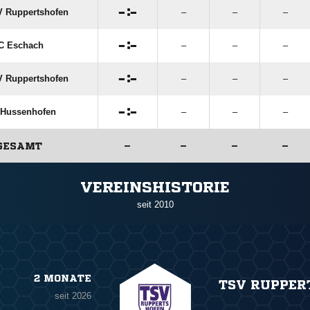

:

 Ruppertshofen
–
–
–

:

C Eschach
–
–
–

:

 Ruppertshofen
–
–
–

:

 Hussenhofen
–
–
–
GESAMT
–
–
–
–
ANZEIGE
VEREINSHISTORIE
seit 2010
2 MONATE
TSV RUPPER
seit 2026