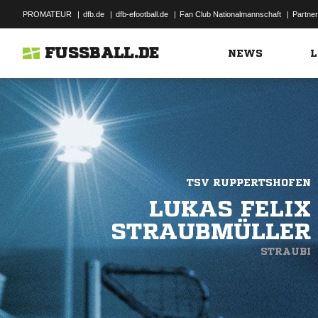
PROMATEUR
|
dfb.de
|
dfb-efootball.de
|
Fan Club Nationalmannschaft
|
Partner
FUSSBALL.DE
NEWS
L
TSV RUPPERTSHOFEN
LUKAS FELIX
STRAUBMÜLLER
STRAUBI