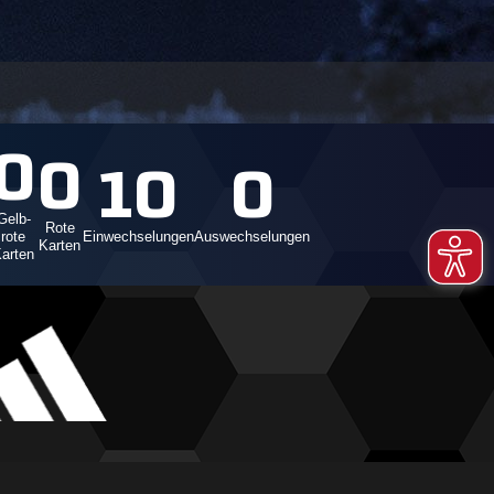
0
0
10
0
Gelb-
Rote
rote
Einwechselungen
Auswechselungen
Karten
arten