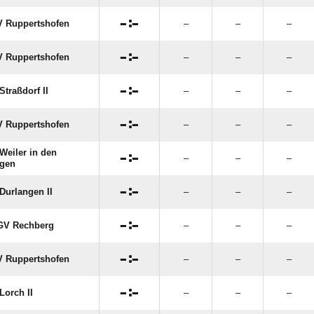

:

 Ruppertshofen
–
–
–

:

 Ruppertshofen
–
–
–

:

Straßdorf II
–
–
–

:

 Ruppertshofen
–
–
–
Weiler in den

:

–
–
–
gen

:

Durlangen II
–
–
–

:

GV Rechberg
–
–
–

:

 Ruppertshofen
–
–
–

:

Lorch II
–
–
–