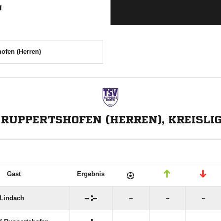
N
ofen (Herren)
 RUPPERTSHOFEN (HERREN), KREISLIG
Gast
Ergebnis

:

Lindach
–
–
–