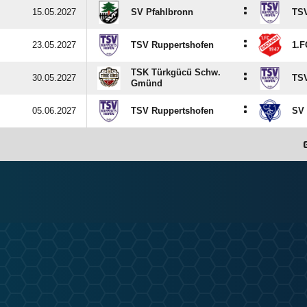
:
15.05.2027
SV Pfahlbronn
TSV
:
23.05.2027
TSV Ruppertshofen
1.F
TSK Türkgücü Schw.
:
30.05.2027
TSV
Gmünd
:
05.06.2027
TSV Ruppertshofen
SV