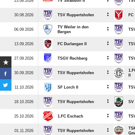
:
23.08.2026
TV Straßdorf II
TSV
:
30.08.2026
TSV Ruppertshofen
FC 
TV Weiler in den
:
06.09.2026
TSV
Bergen
:
13.09.2026
FC Durlangen II
TSV
:
27.09.2026
TSGV Rechberg
TSV
1.F
:
30.09.2026
TSV Ruppertshofen
II
:
11.10.2026
SF Lorch II
TSV
:
18.10.2026
TSV Ruppertshofen
SV 
:
25.10.2026
1.FC Eschach
TSV
TSK
:
01.11.2026
TSV Ruppertshofen
Gm