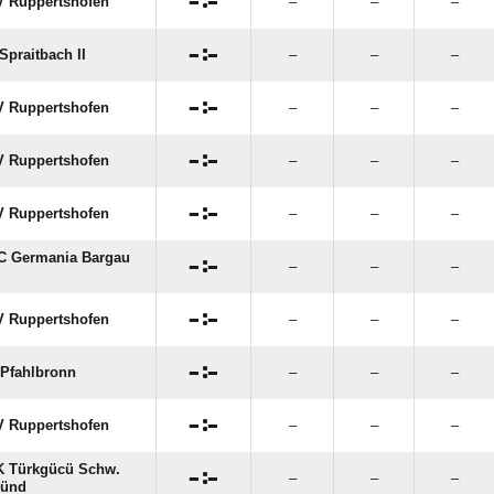

:

 Ruppertshofen
–
–
–

:

Spraitbach II
–
–
–

:

 Ruppertshofen
–
–
–

:

 Ruppertshofen
–
–
–

:

 Ruppertshofen
–
–
–
C Germania Bargau

:

–
–
–

:

 Ruppertshofen
–
–
–

:

Pfahlbronn
–
–
–

:

 Ruppertshofen
–
–
–
 Türkgücü Schw.

:

–
–
–
ünd