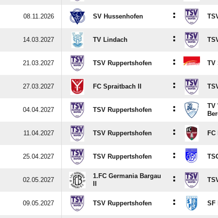
:
08.11.2026
SV Hussenhofen
TSV
:
14.03.2027
TV Lindach
TSV
:
21.03.2027
TSV Ruppertshofen
TV 
:
27.03.2027
FC Spraitbach II
TSV
TV 
:
04.04.2027
TSV Ruppertshofen
Ber
:
11.04.2027
TSV Ruppertshofen
FC 
:
25.04.2027
TSV Ruppertshofen
TS
1.FC Germania Bargau
:
02.05.2027
TSV
II
:
09.05.2027
TSV Ruppertshofen
SF 