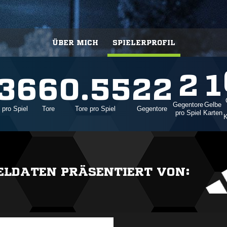
ÜBER MICH
SPIELERPROFIL
2
1
.36
6
0.55
22
Gegentore
Gelbe
 pro Spiel
Tore
Tore pro Spiel
Gegentore
pro Spiel
Karten
K
IELDATEN PRÄSENTIERT VON: