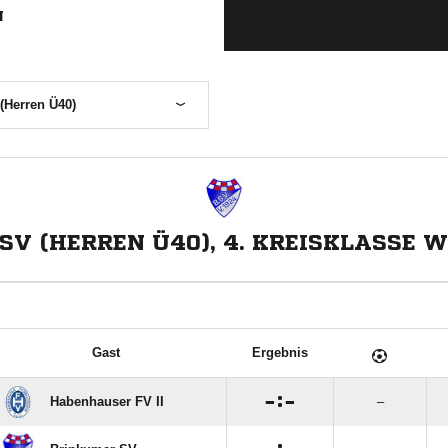
N
(Herren Ü40)
SV (HERREN Ü40), 4. KREISKLASSE 
Gast
Ergebnis

:

Habenhauser FV II
–