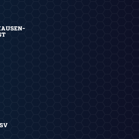
HAUSEN-
ST
SV