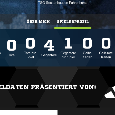
TSG Seckenhausen-Fahrenhorst
ÜBER MICH
SPIELERPROFIL
0
1
0
0
0
4
o
Tore pro
Gegentore
Gelbe
Gelb-rote
Tore
Gegentore
Spiel
pro Spiel
Karten
Karten
IELDATEN PRÄSENTIERT VON: