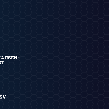
HAUSEN-
ST
SV