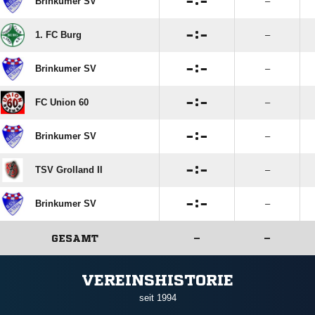

:

Brinkumer SV
–

:

1. FC Burg
–

:

Brinkumer SV
–

:

FC Union 60
–

:

Brinkumer SV
–

:

TSV Grolland II
–

:

Brinkumer SV
–
GESAMT
–
–
ANZEIGE
VEREINSHISTORIE
seit 1994