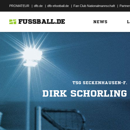
PROMATEUR
|
dfb.de
|
dfb-efootball.de
|
Fan Club Nationalmannschaft
|
Partner
FUSSBALL.DE
NEWS
L
TSG SECKENHAUSEN-F.
DIRK SCHORLING