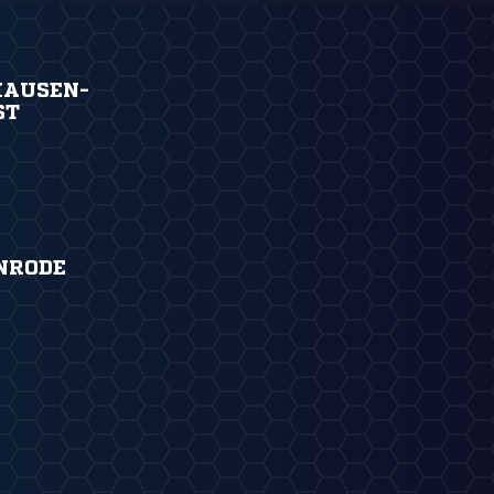
HAUSEN-
ST
NRODE