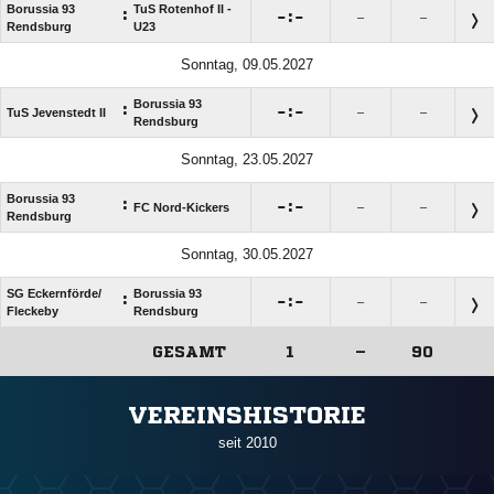
Borussia 93
TuS Rotenhof II -
:

:

–
–
Rendsburg
U23
Sonntag, 09.05.2027
Borussia 93
:

:

TuS Jevenstedt II
–
–
Rendsburg
Sonntag, 23.05.2027
Borussia 93
:

:

FC Nord-Kickers
–
–
Rendsburg
Sonntag, 30.05.2027
SG Eckernförde/​
Borussia 93
:

:

–
–
Fleckeby
Rendsburg
GESAMT
1
–
90
ANZEIGE
VEREINSHISTORIE
seit 2010