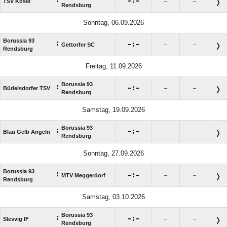
:

:

TSV Kosel
–
–
Rendsburg
Sonntag, 06.09.2026
Borussia 93
:

:

Gettorfer SC
–
–
Rendsburg
Freitag, 11.09.2026
Borussia 93
:

:

Büdelsdorfer TSV
–
–
Rendsburg
Samstag, 19.09.2026
Borussia 93
:

:

Blau Gelb Angeln
–
–
Rendsburg
Sonntag, 27.09.2026
Borussia 93
:

:

MTV Meggerdorf
–
–
Rendsburg
Samstag, 03.10.2026
Borussia 93
:

:

Slesvig IF
–
–
Rendsburg