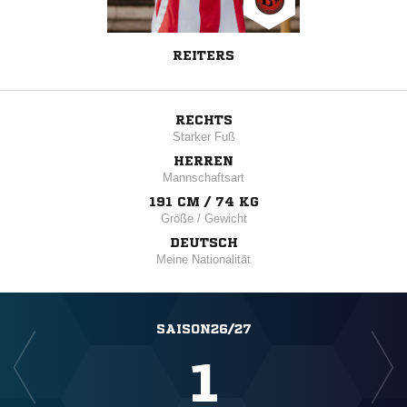
REITERS
RECHTS
Starker Fuß
HERREN
Mannschaftsart
191 CM / 74 KG
Größe / Gewicht
DEUTSCH
Meine Nationalität
SAISON26/27
1