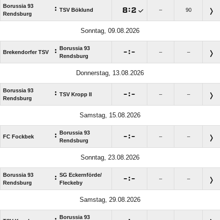
Borussia 93
:

:

TSV Böklund
–
90
Rendsburg
Sonntag, 09.08.2026
Borussia 93
:

:

Brekendorfer TSV
–
–
Rendsburg
Donnerstag, 13.08.2026
Borussia 93
:

:

TSV Kropp II
–
–
Rendsburg
Samstag, 15.08.2026
Borussia 93
:

:

FC Fockbek
–
–
Rendsburg
Sonntag, 23.08.2026
Borussia 93
SG Eckernförde/​
:

:

–
–
Rendsburg
Fleckeby
Samstag, 29.08.2026
Borussia 93