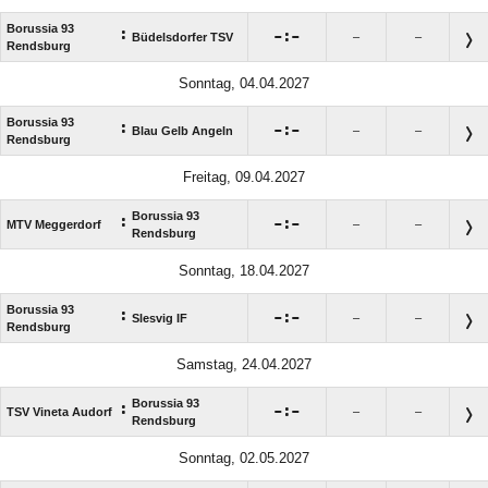
Borussia 93
:

:

Büdelsdorfer TSV
–
–
Rendsburg
Sonntag, 04.04.2027
Borussia 93
:

:

Blau Gelb Angeln
–
–
Rendsburg
Freitag, 09.04.2027
Borussia 93
:

:

MTV Meggerdorf
–
–
Rendsburg
Sonntag, 18.04.2027
Borussia 93
:

:

Slesvig IF
–
–
Rendsburg
Samstag, 24.04.2027
Borussia 93
:

:

TSV Vineta Audorf
–
–
Rendsburg
Sonntag, 02.05.2027