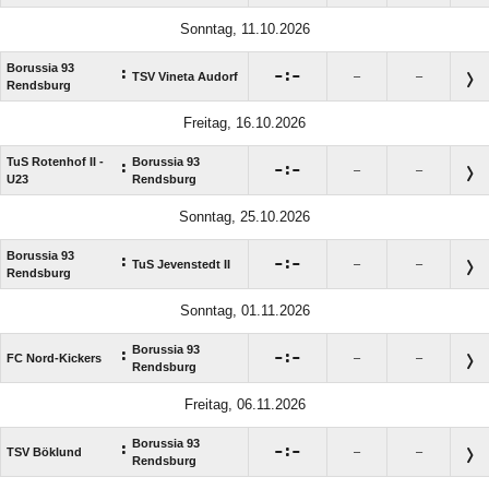
Sonntag, 11.10.2026
Borussia 93
:

:

TSV Vineta Audorf
–
–
Rendsburg
Freitag, 16.10.2026
TuS Rotenhof II -
Borussia 93
:

:

–
–
U23
Rendsburg
Sonntag, 25.10.2026
Borussia 93
:

:

TuS Jevenstedt II
–
–
Rendsburg
Sonntag, 01.11.2026
Borussia 93
:

:

FC Nord-Kickers
–
–
Rendsburg
Freitag, 06.11.2026
Borussia 93
:

:

TSV Böklund
–
–
Rendsburg