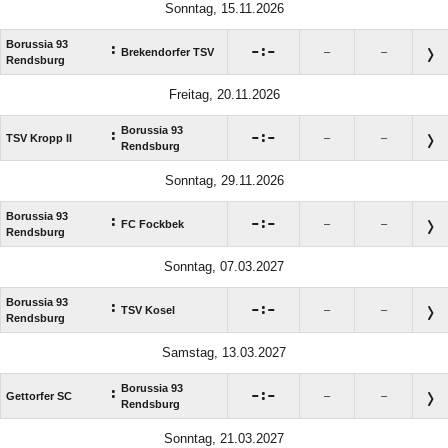
Sonntag, 15.11.2026
Borussia 93
:

:

Brekendorfer TSV
–
–
Rendsburg
Freitag, 20.11.2026
Borussia 93
:

:

TSV Kropp II
–
–
Rendsburg
Sonntag, 29.11.2026
Borussia 93
:

:

FC Fockbek
–
–
Rendsburg
Sonntag, 07.03.2027
Borussia 93
:

:

TSV Kosel
–
–
Rendsburg
Samstag, 13.03.2027
Borussia 93
:

:

Gettorfer SC
–
–
Rendsburg
Sonntag, 21.03.2027