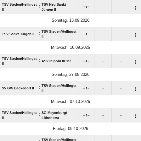
TSV Steden/​Hellingst
TSV Neu Sankt
:

:

–
–
II
Jürgen II
Sonntag, 13.09.2026
TSV Steden/​Hellingst
:

:

TSV Sankt Jürgen II
–
–
II
Mittwoch, 16.09.2026
TSV Steden/​Hellingst
:

:

ASV Ihlpohl III 9er
–
–
II
Sonntag, 27.09.2026
TSV Steden/​Hellingst
:

:

SV GW Beckedorf II
–
–
II
Mittwoch, 07.10.2026
TSV Steden/​Hellingst
SG Meyenburg/​
:

:

–
–
II
Löhnhorst
Freitag, 09.10.2026
TSV Steden/​Hellingst