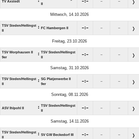
:

:

TV Axstedt
–
–
II
Mittwoch, 14.10.2026
TSV Steden/​Hellingst
:

:

FC Hambergen II
–
–
II
Freitag, 23.10.2026
TSV Worphausen II
TSV Steden/​Hellingst
:

:

–
–
9er
II
Samstag, 31.10.2026
TSV Steden/​Hellingst
SG Platjenwerbe II
:

:

–
–
II
9er
Sonntag, 08.11.2026
TSV Steden/​Hellingst
:

:

ASV Ihlpohl II
–
–
II
Samstag, 14.11.2026
TSV Steden/​Hellingst
:

:

SV GW Beckedorf III
–
–
II