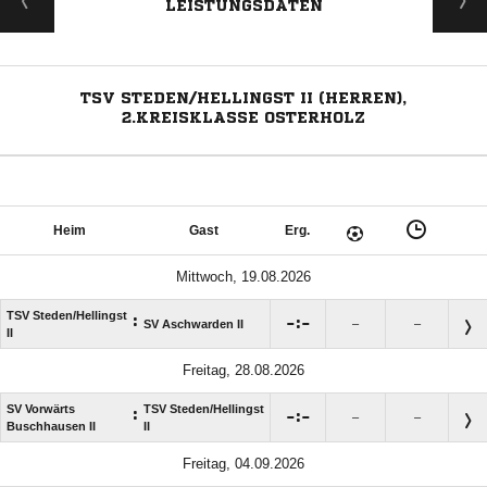
LEISTUNGSDATEN
TSV STEDEN/HELLINGST II (HERREN),
2.KREISKLASSE OSTERHOLZ
Heim
Gast
Erg.
Mittwoch, 19.08.2026
TSV Steden/​Hellingst
:

:

SV Aschwarden II
–
–
II
Freitag, 28.08.2026
SV Vorwärts
TSV Steden/​Hellingst
:

:

–
–
Buschhausen II
II
Freitag, 04.09.2026