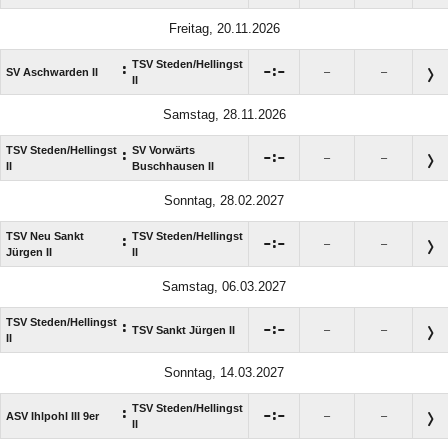
Freitag, 20.11.2026
TSV Steden/​Hellingst
:

:

SV Aschwarden II
–
–
II
Samstag, 28.11.2026
TSV Steden/​Hellingst
SV Vorwärts
:

:

–
–
II
Buschhausen II
Sonntag, 28.02.2027
TSV Neu Sankt
TSV Steden/​Hellingst
:

:

–
–
Jürgen II
II
Samstag, 06.03.2027
TSV Steden/​Hellingst
:

:

TSV Sankt Jürgen II
–
–
II
Sonntag, 14.03.2027
TSV Steden/​Hellingst
:

:

ASV Ihlpohl III 9er
–
–
II