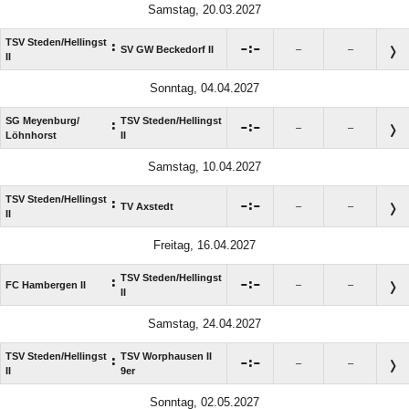
Samstag, 20.03.2027
TSV Steden/​Hellingst
:

:

SV GW Beckedorf II
–
–
II
Sonntag, 04.04.2027
SG Meyenburg/​
TSV Steden/​Hellingst
:

:

–
–
Löhnhorst
II
Samstag, 10.04.2027
TSV Steden/​Hellingst
:

:

TV Axstedt
–
–
II
Freitag, 16.04.2027
TSV Steden/​Hellingst
:

:

FC Hambergen II
–
–
II
Samstag, 24.04.2027
TSV Steden/​Hellingst
TSV Worphausen II
:

:

–
–
II
9er
Sonntag, 02.05.2027