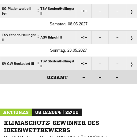
SG Platjenwerbe II
TSV Steden/​Hellingst
:

:

–
–
9er
II
Samstag, 08.05.2027
TSV Steden/​Hellingst
:

:

ASV Ihlpohl II
–
–
II
Sonntag, 23.05.2027
TSV Steden/​Hellingst
:

:

SV GW Beckedorf III
–
–
II
GESAMT
–
–
–
ANZEIGE
AKTIONEN
08.12.2024 | 22:00
KLIMASCHUTZ: GEWINNER DES
IDEENWETTBEWERBS