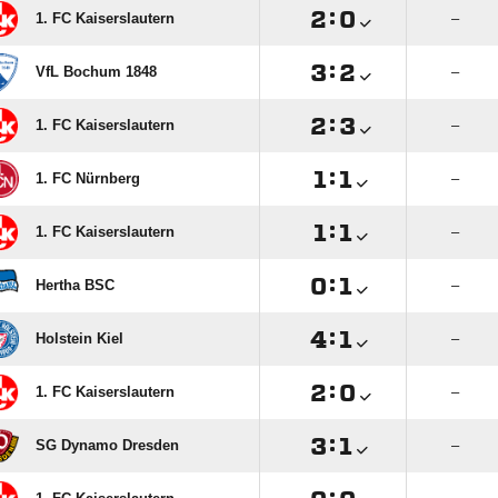

:

1. FC Kaiserslautern
–

:

VfL Bochum 1848
–

:

1. FC Kaiserslautern
–

:

1. FC Nürnberg
–

:

1. FC Kaiserslautern
–

:

Hertha BSC
–

:

Holstein Kiel
–

:

1. FC Kaiserslautern
–

:

SG Dynamo Dresden
–