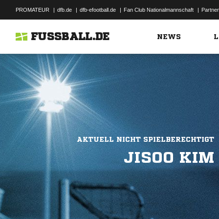
PROMATEUR
|
dfb.de
|
dfb-efootball.de
|
Fan Club Nationalmannschaft
|
Partner
FUSSBALL.DE
NEWS
L
AKTUELL NICHT SPIELBERECHTIGT
JISOO KIM