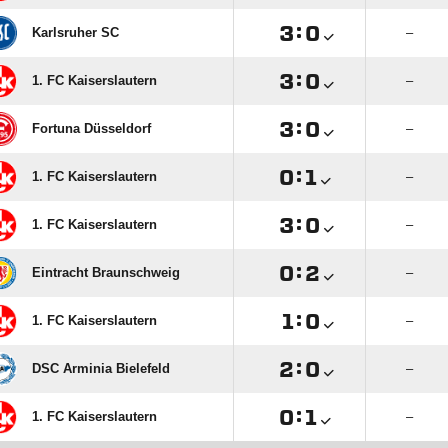

:

Karlsruher SC
–

:

1. FC Kaiserslautern
–

:

Fortuna Düsseldorf
–

:

1. FC Kaiserslautern
–

:

1. FC Kaiserslautern
–

:

Eintracht Braunschweig
–

:

1. FC Kaiserslautern
–

:

DSC Arminia Bielefeld
–

:

1. FC Kaiserslautern
–