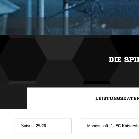
DIE SP
LEISTUNGSDATE
Saison:
25/26
Mannschaft:
1. FC Kaisersl