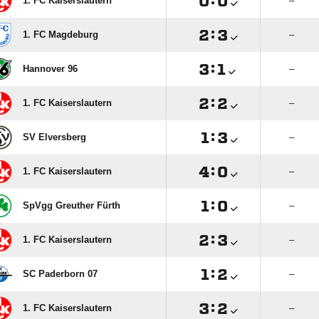

:

1. FC Kaiserslautern
–

:

1. FC Magdeburg
–

:

Hannover 96
–

:

1. FC Kaiserslautern
–

:

SV Elversberg
–

:

1. FC Kaiserslautern
–

:

SpVgg Greuther Fürth
–

:

1. FC Kaiserslautern
–

:

SC Paderborn 07
–

:

1. FC Kaiserslautern
–