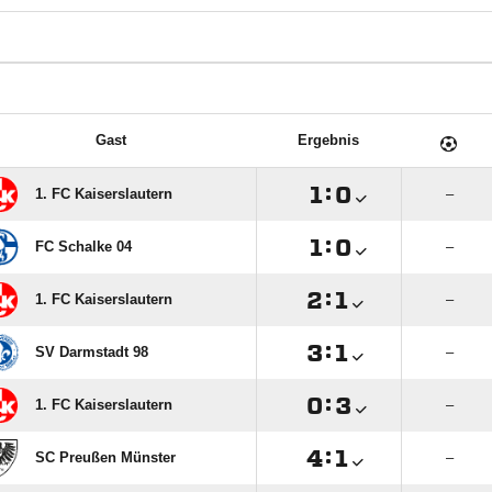
Gast
Ergebnis

:

1. FC Kaiserslautern
–

:

FC Schalke 04
–

:

1. FC Kaiserslautern
–

:

SV Darmstadt 98
–

:

1. FC Kaiserslautern
–

:

SC Preußen Münster
–