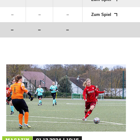
–
–
–
Zum Spiel
–
–
–