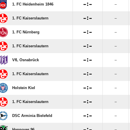

:

1. FC Heidenheim 1846
–

:

1. FC Kaiserslautern
–

:

1. FC Nürnberg
–

:

1. FC Kaiserslautern
–

:

VfL Osnabrück
–

:

1. FC Kaiserslautern
–

:

Holstein Kiel
–

:

1. FC Kaiserslautern
–

:

DSC Arminia Bielefeld
–

:

Hannover 96
–