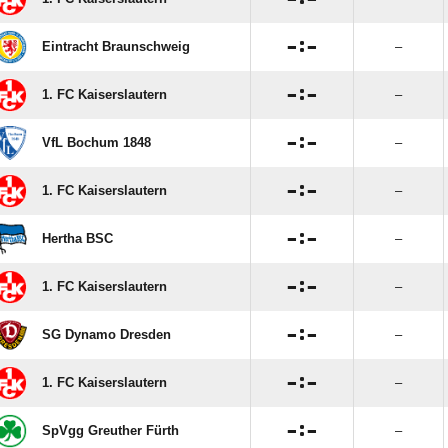

:

Eintracht Braunschweig
–

:

1. FC Kaiserslautern
–

:

VfL Bochum 1848
–

:

1. FC Kaiserslautern
–

:

Hertha BSC
–

:

1. FC Kaiserslautern
–

:

SG Dynamo Dresden
–

:

1. FC Kaiserslautern
–

:

SpVgg Greuther Fürth
–