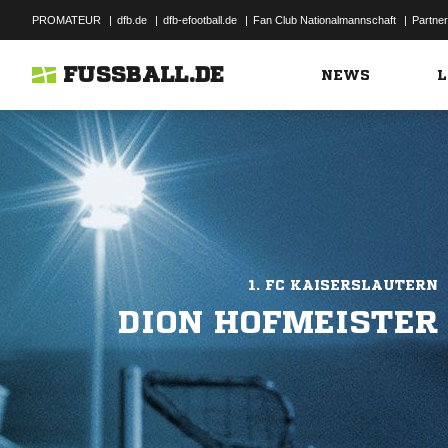
PROMATEUR
|
dfb.de
|
dfb-efootball.de
|
Fan Club Nationalmannschaft
|
Partner
FUSSBALL.DE
NEWS
L
1. FC KAISERSLAUTERN
DION HOFMEISTER