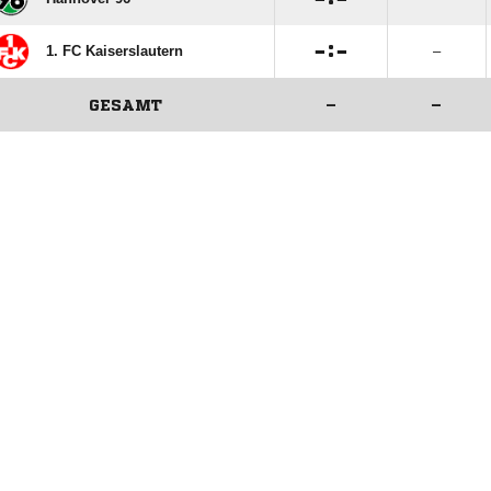

:

1. FC Kaiserslautern
–
GESAMT
–
–
ANZEIGE
ANZEIGE