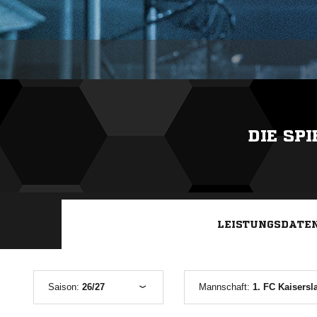
DIE SP
LEISTUNGSDATE
Saison:
26/27
Mannschaft:
1. FC Kaisersl