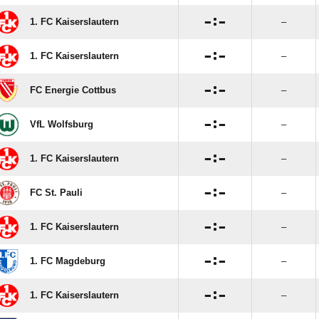

:

1. FC Kaiserslautern
–

:

1. FC Kaiserslautern
–

:

FC Energie Cottbus
–

:

VfL Wolfsburg
–

:

1. FC Kaiserslautern
–

:

FC St. Pauli
–

:

1. FC Kaiserslautern
–

:

1. FC Magdeburg
–

:

1. FC Kaiserslautern
–