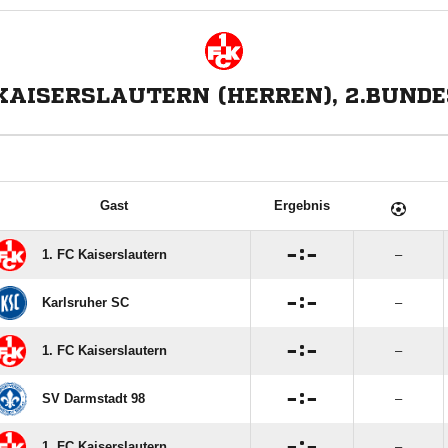
 KAISERSLAUTERN (HERREN), 2.BUND
Gast
Ergebnis

:

1. FC Kaiserslautern
–

:

Karlsruher SC
–

:

1. FC Kaiserslautern
–

:

SV Darmstadt 98
–

:

1. FC Kaiserslautern
–