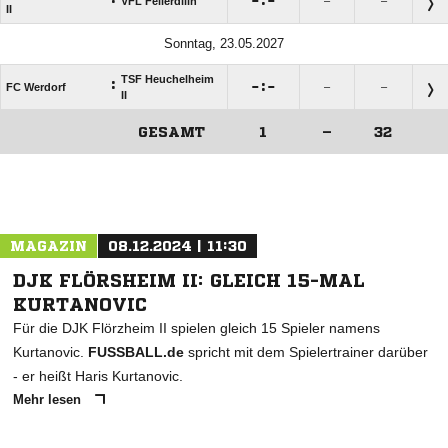

:

VFL Fellerdilln
–
–
II
Sonntag, 23.05.2027
TSF Heuchelheim
:

:

FC Werdorf
–
–
II
GESAMT
1
–
32
ANZEIGE
MAGAZIN
08.12.2024 | 11:30
DJK FLÖRSHEIM II: GLEICH 15-MAL
KURTANOVIC
Für die DJK Flörzheim II spielen gleich 15 Spieler namens
Kurtanovic.
FUSSBALL.de
spricht mit dem Spielertrainer darüber
- er heißt Haris Kurtanovic.
Mehr lesen