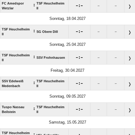
FC Amedspor
TSF Heuchelheim
:

:

–
–
Wetzlar
II
Sonntag, 18.04.2027
TSF Heuchelheim
:

:

SG Obere Dill
–
–
II
Sonntag, 25.04.2027
TSF Heuchelheim
:

:

SSV Frohnhausen
–
–
II
Freitag, 30.04.2027
SSV Edelweiß
TSF Heuchelheim
:

:

–
–
Medenbach
II
Sonntag, 09.05.2027
Tuspo Nassau
TSF Heuchelheim
:

:

–
–
Beilstein
II
Samstag, 15.05.2027
TSF Heuchelheim
: