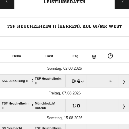
LEISTUNGSDATEN
TSF HEUCHELHEIM II (HERREN), KOL GI/MR WEST
Heim
Gast
Erg.
Sonntag, 02.08.2026
TSF Heuchelheim
:

:

SSC Juno Burg II
–
32
II
Freitag, 07.08.2026
TSF Heuchelheim
Münchholzh/​
:

:

–
–
II
Dutenh
Samstag, 15.08.2026
SG Seelbach/​
TSF Heuchelheim