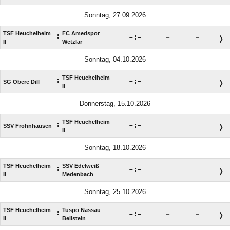
Sonntag, 27.09.2026
TSF Heuchelheim
FC Amedspor
:

:

–
–
II
Wetzlar
Sonntag, 04.10.2026
TSF Heuchelheim
:

:

SG Obere Dill
–
–
II
Donnerstag, 15.10.2026
TSF Heuchelheim
:

:

SSV Frohnhausen
–
–
II
Sonntag, 18.10.2026
TSF Heuchelheim
SSV Edelweiß
:

:

–
–
II
Medenbach
Sonntag, 25.10.2026
TSF Heuchelheim
Tuspo Nassau
:

:

–
–
II
Beilstein