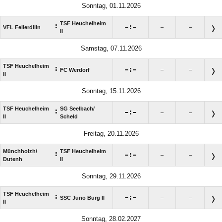
Sonntag, 01.11.2026
TSF Heuchelheim
:

:

VFL Fellerdilln
–
–
II
Samstag, 07.11.2026
TSF Heuchelheim
:

:

FC Werdorf
–
–
II
Sonntag, 15.11.2026
TSF Heuchelheim
SG Seelbach/​
:

:

–
–
II
Scheld
Freitag, 20.11.2026
Münchholzh/​
TSF Heuchelheim
:

:

–
–
Dutenh
II
Sonntag, 29.11.2026
TSF Heuchelheim
:

:

SSC Juno Burg II
–
–
II
Sonntag, 28.02.2027