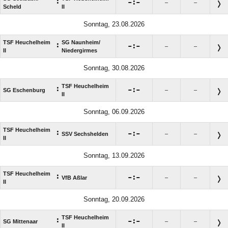
:

:

–
–
Scheld
II
Sonntag, 23.08.2026
TSF Heuchelheim
SG Naunheim/​
:

:

–
–
II
Niedergirmes
Sonntag, 30.08.2026
TSF Heuchelheim
:

:

SG Eschenburg
–
–
II
Sonntag, 06.09.2026
TSF Heuchelheim
:

:

SSV Sechshelden
–
–
II
Sonntag, 13.09.2026
TSF Heuchelheim
:

:

VfB Aßlar
–
–
II
Sonntag, 20.09.2026
TSF Heuchelheim
:

:

SG Mittenaar
–
–
II